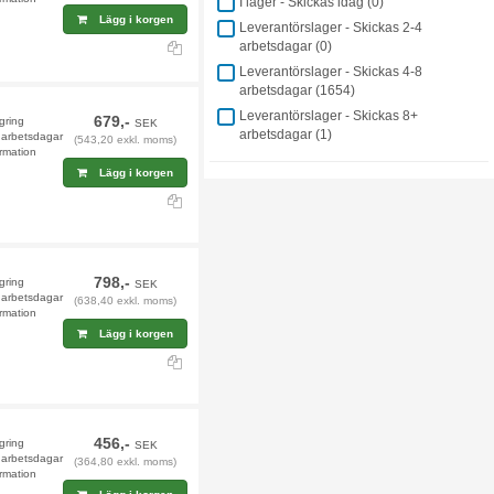
I lager - Skickas idag (
0
)
Lägg i korgen
Leverantörslager - Skickas 2-4
arbetsdagar (
0
)
Leverantörslager - Skickas 4-8
arbetsdagar (
1654
)
Leverantörslager - Skickas 8+
679,-
agring
SEK
arbetsdagar (
1
)
9 arbetsdagar
(543,20 exkl. moms)
rmation
Lägg i korgen
798,-
agring
SEK
9 arbetsdagar
(638,40 exkl. moms)
rmation
Lägg i korgen
456,-
agring
SEK
9 arbetsdagar
(364,80 exkl. moms)
rmation