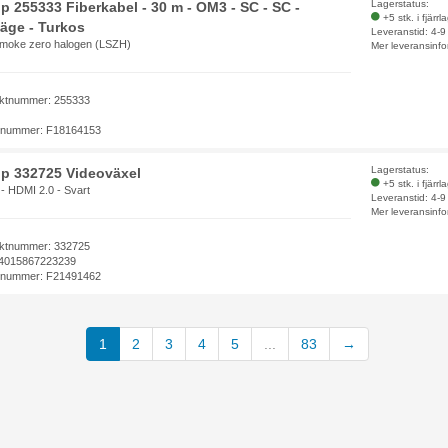
Lagerstatus:
p 255333 Fiberkabel - 30 m - OM3 - SC - SC -
+5 stk. i fjärrl
läge - Turkos
Leveranstid: 4-
moke zero halogen (LSZH)
Mer leveransinfo
ktnummer: 255333
elnummer: F18164153
Lagerstatus:
p 332725 Videoväxel
+5 stk. i fjärrl
- HDMI 2.0 - Svart
Leveranstid: 4-
Mer leveransinfo
ktnummer: 332725
4015867223239
elnummer: F21491462
1
2
3
4
5
...
83
→