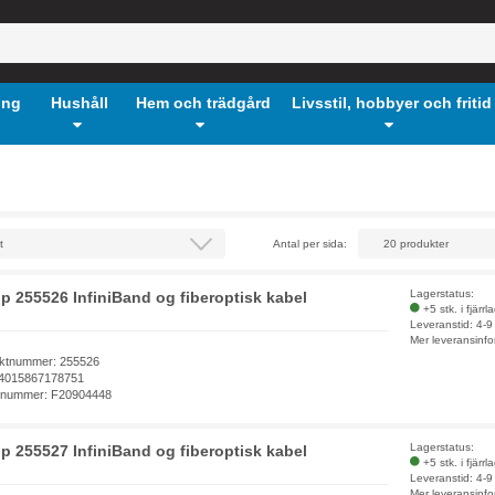
ing
Hushåll
Hem och trädgård
Livsstil, hobbyer och fritid
Antal per sida:
Lagerstatus:
p 255526 InfiniBand og fiberoptisk kabel
+5 stk. i fjärrl
Leveranstid: 4-
Mer leveransinfo
ktnummer: 255526
4015867178751
elnummer: F20904448
Lagerstatus:
p 255527 InfiniBand og fiberoptisk kabel
+5 stk. i fjärrl
Leveranstid: 4-
Mer leveransinfo