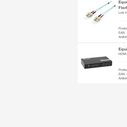
Equi
Fler
Low s
Produ
EAN:
Artik
Equi
HDMI 
Produ
EAN: 
Artik