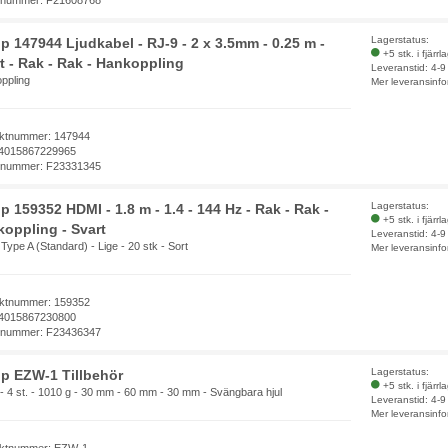
Lagerstatus:
p 147944 Ljudkabel - RJ-9 - 2 x 3.5mm - 0.25 m -
+5 stk. i fjärrl
t - Rak - Rak - Hankoppling
Leveranstid: 4-
ppling
Mer leveransinfo
ktnummer: 147944
4015867229965
elnummer: F23331345
Lagerstatus:
p 159352 HDMI - 1.8 m - 1.4 - 144 Hz - Rak - Rak -
+5 stk. i fjärrl
oppling - Svart
Leveranstid: 4-
ype A (Standard) - Lige - 20 stk - Sort
Mer leveransinfo
ktnummer: 159352
4015867230800
elnummer: F23436347
Lagerstatus:
p EZW-1 Tillbehör
+5 stk. i fjärrl
 - 4 st. - 1010 g - 30 mm - 60 mm - 30 mm - Svängbara hjul
Leveranstid: 4-
Mer leveransinfo
ktnummer: EZW-1