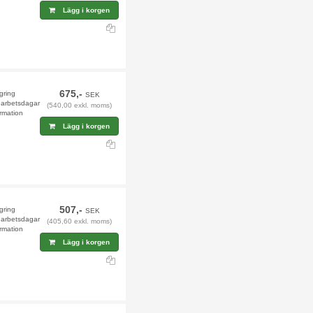
Lägg i korgen
675,-
agring
SEK
9 arbetsdagar
(540,00 exkl. moms)
rmation
Lägg i korgen
507,-
agring
SEK
9 arbetsdagar
(405,60 exkl. moms)
rmation
Lägg i korgen