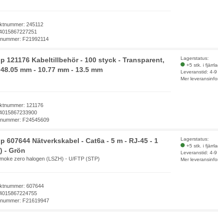
ktnummer: 245112
4015867227251
elnummer: F21992114
Lagerstatus:
p 121176 Kabeltillbehör - 100 styck - Transparent,
+5 stk. i fjärrl
- 48.05 mm - 10.77 mm - 13.5 mm
Leveranstid: 4-
Mer leveransinfo
ktnummer: 121176
4015867233900
elnummer: F24545609
Lagerstatus:
p 607644 Nätverkskabel - Cat6a - 5 m - RJ-45 - 1
+5 stk. i fjärrl
) - Grön
Leveranstid: 4-
moke zero halogen (LSZH) - U/FTP (STP)
Mer leveransinfo
ktnummer: 607644
4015867224755
elnummer: F21619947