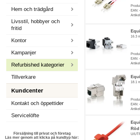
Produ
Hem och trädgård
EAN: 
Artik
Livsstil, hobbyer och
fritid
Equ
16.3 
Kontor
Kampanjer
Produ
EAN: 
Artik
Refurbished kategorier
Equ
Tillverkare
18.1 
Kundcenter
Produ
Kontakt och öppettider
EAN: 
Artik
Servicelöfte
Equi
Röd 
Försäljning till privat och företag
U/UTP
Läs mer genom att klicka på kundtyp här: