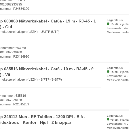
4015867233795
elnummer: F24884190
Lagerstatus:
p 603068 Nätverkskabel - Cat6a - 15 m - RJ-45 - 1
+5 stk. i fjärrl
) - Gul
Leveranstid: 4-
moke zero halogen (LSZH) - U/UTP (UTP)
Mer leveransinfo
ktnummer: 603068
4015867230480
elnummer: F23414910
Lagerstatus:
p 635516 Nätverkskabel - Cat6 - 10 m - RJ-45 - 9
+5 stk. i fjärrl
 - Vit
Leveranstid: 4-
moke zero halogen (LSZH) - S/FTP (S-STP)
Mer leveransinfo
ktnummer: 635516
4015867228128
elnummer: F22815289
Lagerstatus:
p 245112 Mus - RF Trådlös - 1200 DPI - Blå -
+5 stk. i fjärrl
dextrous - Kontor - Hjul - 2 knappar
Leveranstid: 4-
k
Mer leveransinfo