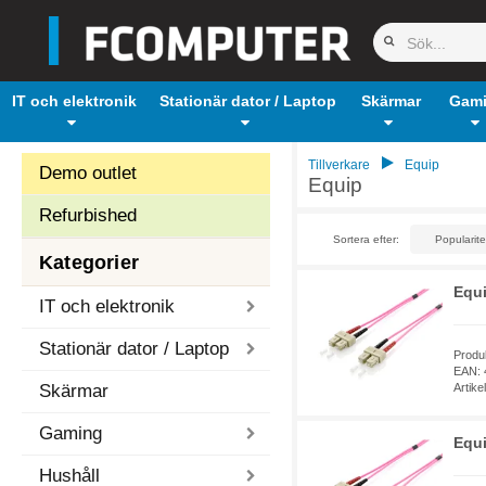
IT och elektronik
Stationär dator / Laptop
Skärmar
Gam
Tillverkare
Equip
Demo outlet
Equip
Refurbished
Sortera efter:
Kategorier
Equi
IT och elektronik
Stationär dator / Laptop
Produ
EAN: 
Skärmar
Artik
Gaming
Equi
Hushåll