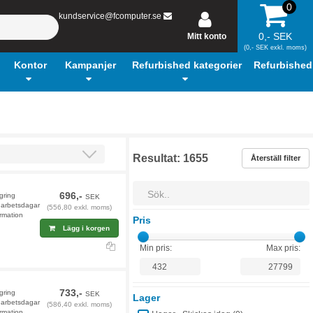
0
kundservice@fcomputer.se
0,- SEK
Mitt konto
(0,- SEK exkl. moms)
Kontor
Kampanjer
Refurbished kategorier
Refurbished
Resultat:
1655
Återställ filter
696,-
agring
SEK
9 arbetsdagar
(556,80 exkl. moms)
rmation
Pris
Lägg i korgen
Min pris:
Max pris:
733,-
agring
SEK
Lager
9 arbetsdagar
(586,40 exkl. moms)
rmation