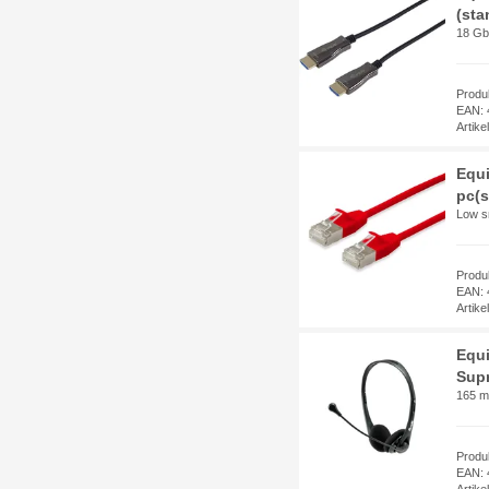
(sta
18 Gbi
Produ
EAN: 
Artik
Equi
pc(s
Low s
Produ
EAN: 
Artik
Equi
Supr
165 
Produ
EAN: 
Artik