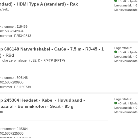
+5 stk. i fjärrl
ndard) - HDMI Type A (standard) - Rak
Leveranstid: 4-
t/sek.
Mer leveransinfo
ktnummer: 119439
4015867242094
elnummer: F25342813
Lagerstatus:
p 606148 Nätverkskabel - Cat6a - 7.5 m - RJ-45 - 1
+5 stk. i fjärrl
) - Röd
Leveranstid: 4-
moke zero halogen (LSZH) - F/FTP (FFTP)
Mer leveransinfo
ktnummer: 606148
4015867209905
elnummer: F21169739
Lagerstatus:
p 245304 Headset - Kabel - Huvudband -
+5 stk. i fjärrl
aaural - Bommikrofon - Svart - 85 g
Leveranstid: 4-
mm
Mer leveransinfo
ktnummer: 245304
4015867225080
elnummer: F21608768