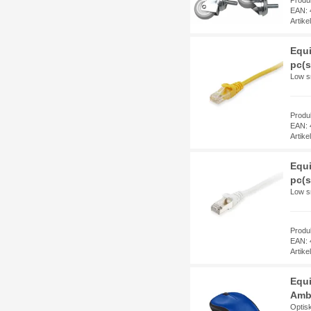
EAN: 
Artik
Equi
pc(s
Low s
Produ
EAN: 
Artik
Equi
pc(s)
Low s
Produ
EAN: 
Artik
Equi
Ambi
Optis