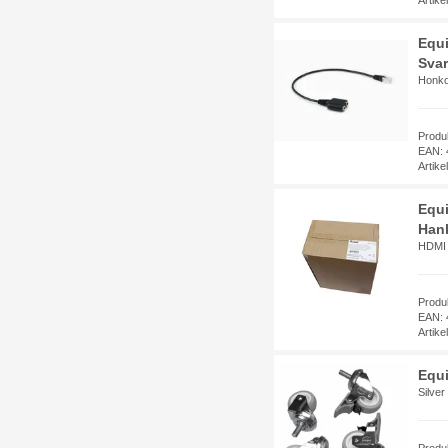
Equi
Svar
Honko
Produ
EAN: 
Artik
Equi
Hank
HDMI T
Produ
EAN: 
Artik
Equi
Silver
Produ