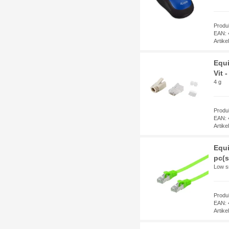
Produ
EAN: 
Artik
Equi
Vit 
4 g
Produ
EAN: 
Artik
Equi
pc(s
Low s
Produ
EAN: 
Artik