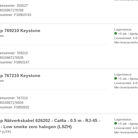
ktnummer: 255527
4015867178768
elnummer: F20903743
Lagerstatus:
ip 769210 Keystone
+5 stk. i fjärrl
mm
Leveranstid: 4-
Mer leveransinfo
ktnummer: 769210
4015867176535
elnummer: F5850147
Lagerstatus:
ip 767210 Keystone
+5 stk. i fjärrl
mm
Leveranstid: 4-
Mer leveransinfo
ktnummer: 767210
4015867176504
elnummer: F5850932
Lagerstatus:
p Nätverkskabel 626202 - Cat6a - 0.5 m - RJ-45 -
+5 stk. i fjärrl
- Low smoke zero halogen (LSZH)
Leveranstid: 4-
 (UTP)
Mer leveransinfo