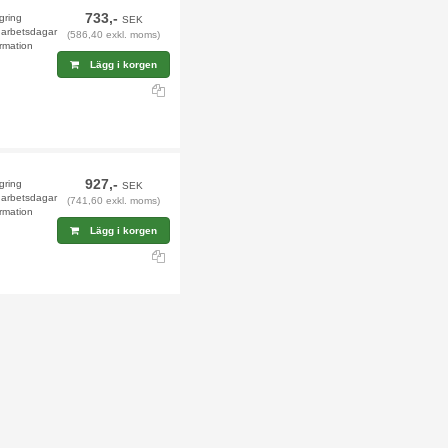
733,-
agring
SEK
9 arbetsdagar
(586,40 exkl. moms)
rmation
Lägg i korgen
927,-
agring
SEK
9 arbetsdagar
(741,60 exkl. moms)
rmation
Lägg i korgen