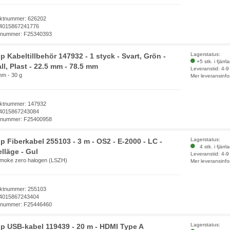
ktnummer: 626202
4015867241776
elnummer: F25340393
Lagerstatus:
p Kabeltillbehör 147932 - 1 styck - Svart, Grön -
+5 stk. i fjärrl
ll, Plast - 22.5 mm - 78.5 mm
Leveranstid: 4-
mm - 30 g
Mer leveransinfo
ktnummer: 147932
4015867243084
elnummer: F25400958
Lagerstatus:
p Fiberkabel 255103 - 3 m - OS2 - E-2000 - LC -
4 stk. i fjärrl
lläge - Gul
Leveranstid: 4-
moke zero halogen (LSZH)
Mer leveransinfo
ktnummer: 255103
4015867243404
elnummer: F25446460
Lagerstatus:
p USB-kabel 119439 - 20 m - HDMI Type A