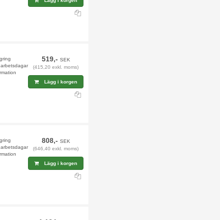
Lägg i korgen
519,-
agring
SEK
9 arbetsdagar
(415,20 exkl. moms)
rmation
Lägg i korgen
808,-
agring
SEK
9 arbetsdagar
(646,40 exkl. moms)
rmation
Lägg i korgen