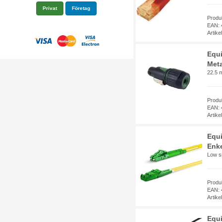
Privat
Företag
Produ
EAN: 
Artik
Equi
Meta
22.5 
Produ
EAN: 
Artik
Equi
Enke
Low s
Produ
EAN: 
Artik
Equi