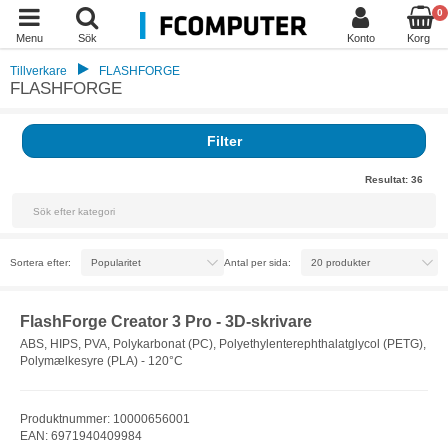
0
Menu
Sök
Konto
Korg
Tillverkare
FLASHFORGE
FLASHFORGE
Filter
Resultat:
36
Sortera efter:
Antal per sida:
FlashForge Creator 3 Pro - 3D-skrivare
ABS, HIPS, PVA, Polykarbonat (PC), Polyethylenterephthalatglycol (PETG),
Polymælkesyre (PLA) - 120°C
Produktnummer: 10000656001
EAN: 6971940409984