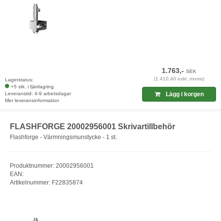
1.763,-
SEK
(1.410,40 exkl. moms)
Lagerstatus:
+5 stk. i fjärrlagring
Leveranstid: 4-9 arbetsdagar
Lägg i korgen
Mer leveransinformation
FLASHFORGE 20002956001 Skrivartillbehör
Flashforge - Värmningsmunstycke - 1 st.
Produktnummer: 20002956001
EAN:
Artikelnummer: F22835874