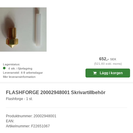
652,-
SEK
(521,60 exkl. moms)
Lagerstatus:
4 stk. i fjärrlagring
Leveranstid: 4-9 arbetsdagar
Lägg i korgen
Mer leveransinformation
FLASHFORGE 20002948001 Skrivartillbehör
Flashforge - 1 st.
Produktnummer: 20002948001
EAN:
Artikelnummer: F22651067