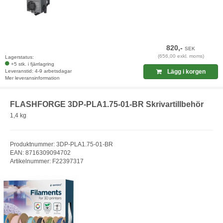
820,-
SEK
(656,00 exkl. moms)
Lagerstatus:
+5 stk. i fjärrlagring
Leveranstid: 4-9 arbetsdagar
Lägg i korgen
Mer leveransinformation
FLASHFORGE 3DP-PLA1.75-01-BR Skrivartillbehör
1,4 kg
Produktnummer: 3DP-PLA1.75-01-BR
EAN: 8716309094702
Artikelnummer: F22397317