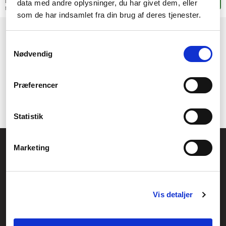
data med andre oplysninger, du har givet dem, eller
Leveranstid: 4-9 arbetsdagar
Lägg i korgen
Mer leveransinformation
som de har indsamlet fra din brug af deres tjenester.
1
2
→
Samtykkevalg
Nødvendig
Præferencer
Statistik
Allmänna frågor:
Marketing
kundservice@fcomputer.se
Service- och reklamationsavdelningen:
service@fcomputer.se
Vis detaljer
Webbplatskarta