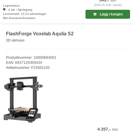
549,-
SEK
(439,20 exkl. moms)
Lagerstatus:
4 stk. i fjärrlagring
Leveranstid: 13-14 arbetsdagar
Lägg i korgen
Mer leveransinformation
FlashForge Voxelab Aqulia S2
3D-skrivare
Produktnummer: 10000684001
EAN: 6937120300434
Artikelnummer: F23081150
4.357,-
SEK