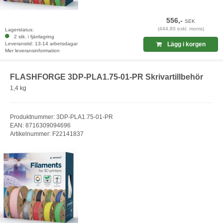
556,-
SEK
(444,80 exkl. moms)
Lagerstatus:
2 stk. i fjärrlagring
Leveranstid: 13-14 arbetsdagar
Lägg i korgen
Mer leveransinformation
FLASHFORGE 3DP-PLA1.75-01-PR Skrivartillbehör
1,4 kg
Produktnummer: 3DP-PLA1.75-01-PR
EAN: 8716309094696
Artikelnummer: F22141837