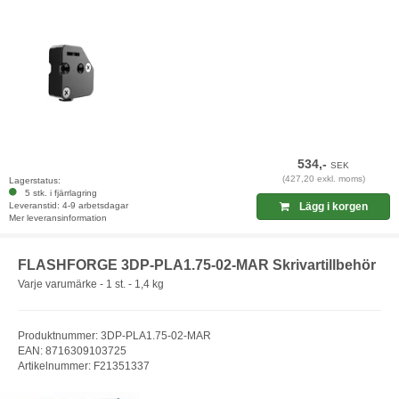
534,-
SEK
(427,20 exkl. moms)
Lagerstatus:
5 stk. i fjärrlagring
Leveranstid: 4-9 arbetsdagar
Lägg i korgen
Mer leveransinformation
FLASHFORGE 3DP-PLA1.75-02-MAR Skrivartillbehör
Varje varumärke - 1 st. - 1,4 kg
Produktnummer: 3DP-PLA1.75-02-MAR
EAN: 8716309103725
Artikelnummer: F21351337