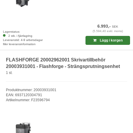
6.993,-
SEK
(5.594,40 exkl. moms)
Lagerstatus:
2 stk. i fjärrlagring
Leveranstid: 4-9 arbetsdagar
Lägg i korgen
Mer leveransinformation
FLASHFORGE 20002962001 Skrivartillbehör
20003931001 - Flashforge - Strängsprutningsenhet
1 st.
Produktnummer: 20003931001
EAN: 6937120304791
Artikelnummer: F23596794