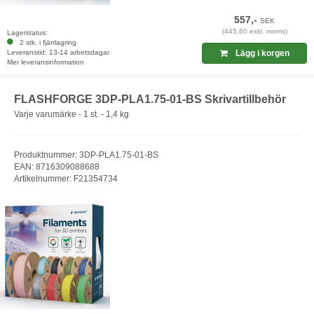
557,-
SEK
(445,60 exkl. moms)
Lagerstatus:
2 stk. i fjärrlagring
Leveranstid: 13-14 arbetsdagar
Lägg i korgen
Mer leveransinformation
FLASHFORGE 3DP-PLA1.75-01-BS Skrivartillbehör
Varje varumärke - 1 st. - 1,4 kg
Produktnummer: 3DP-PLA1.75-01-BS
EAN: 8716309088688
Artikelnummer: F21354734