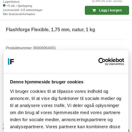
(3.485,60 exkl. moms)
Lagerstatus:
+5 stk. i fjärrlagring
Leveranstid: 4-9 arbetsdagar
Lägg i korgen
Mer leveransinformation
Flashforge Flexible, 1,75 mm, natur, 1 kg
Produktnummer: 90009064001
EAN: 6971940409298
Artikelnummer: F23083028
Denne hjemmeside bruger cookies
Vi bruger cookies til at tilpasse vores indhold og
annoncer, til at vise dig funktioner til sociale medier og
til at analysere vores trafik. Vi deler også oplysninger
om din brug af vores hjemmeside med vores partnere
830,-
inden for sociale medier, annonceringspartnere og
SEK
(664,00 exkl. moms)
Lagerstatus:
analysepartnere. Vores partnere kan kombinere disse
+5 stk. i fjärrlagring