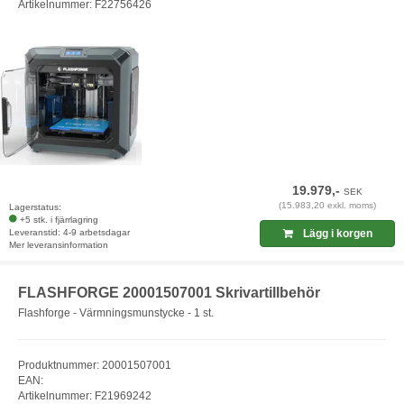
Artikelnummer: F22756426
19.979,-
SEK
(15.983,20 exkl. moms)
Lagerstatus:
+5 stk. i fjärrlagring
Leveranstid: 4-9 arbetsdagar
Lägg i korgen
Mer leveransinformation
FLASHFORGE 20001507001 Skrivartillbehör
Flashforge - Värmningsmunstycke - 1 st.
Produktnummer: 20001507001
EAN:
Artikelnummer: F21969242