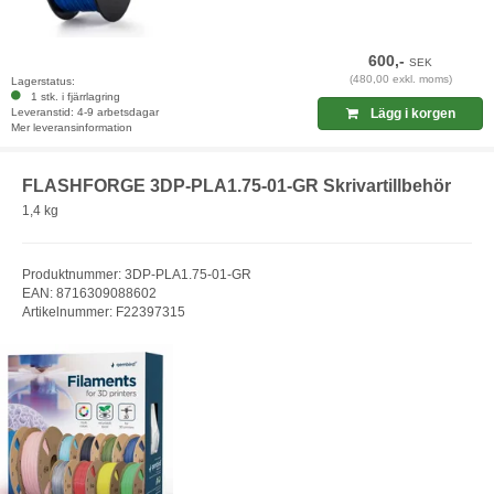
600,-
SEK
(480,00 exkl. moms)
Lagerstatus:
1 stk. i fjärrlagring
Leveranstid: 4-9 arbetsdagar
Lägg i korgen
Mer leveransinformation
FLASHFORGE 3DP-PLA1.75-01-GR Skrivartillbehör
1,4 kg
Produktnummer: 3DP-PLA1.75-01-GR
EAN: 8716309088602
Artikelnummer: F22397315