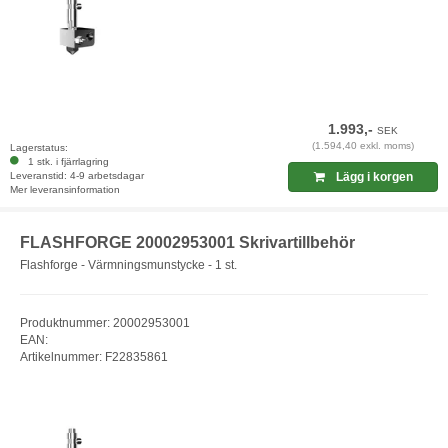
1.993,-
SEK
(1.594,40 exkl. moms)
Lagerstatus:
1 stk. i fjärrlagring
Leveranstid: 4-9 arbetsdagar
Lägg i korgen
Mer leveransinformation
FLASHFORGE 20002953001 Skrivartillbehör
Flashforge - Värmningsmunstycke - 1 st.
Produktnummer: 20002953001
EAN:
Artikelnummer: F22835861