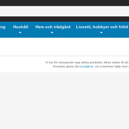
ing
Hushåll
Hem och trädgård
Livsstil, hobbyer och fritid
Vi har för närvarande inga aktiva produkter, klicka vidare till vå
Kontakta gärna vår
kundtjänst.
om vi behöver hjälp med a