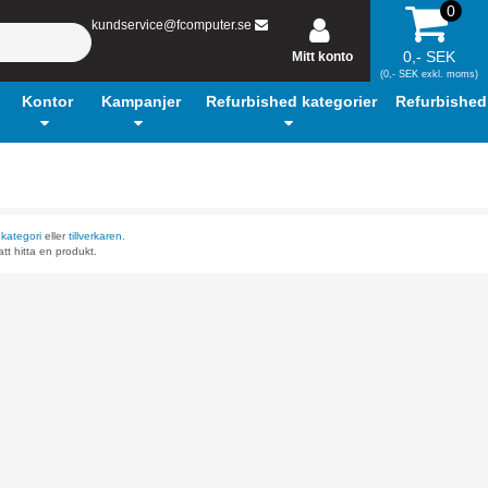
0
kundservice@fcomputer.se
0,- SEK
Mitt konto
(0,- SEK exkl. moms)
Kontor
Kampanjer
Refurbished kategorier
Refurbished
r
kategori
eller
tillverkaren.
tt hitta en produkt.