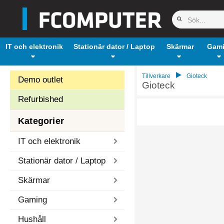
IT och elektronik
Stationär dator / Laptop
Skärmar
Gam
Tillverkare
Gioteck
Demo outlet
Gioteck
Refurbished
Kategorier
IT och elektronik
Stationär dator / Laptop
Skärmar
Gaming
Hushåll