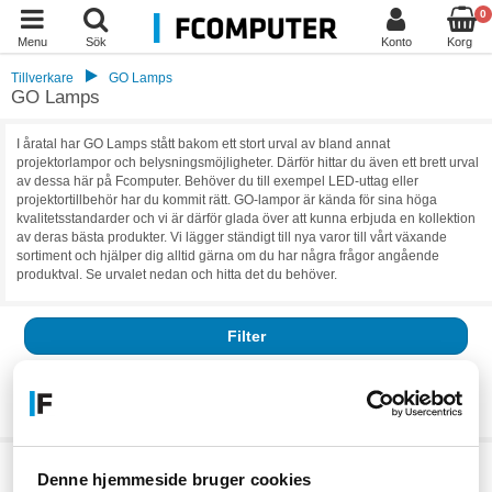
0
Menu
Sök
Konto
Korg
Tillverkare
GO Lamps
GO Lamps
I åratal har GO Lamps stått bakom ett stort urval av bland annat
projektorlampor och belysningsmöjligheter. Därför hittar du även ett brett urval
av dessa här på Fcomputer. Behöver du till exempel LED-uttag eller
projektortillbehör har du kommit rätt. GO-lampor är kända för sina höga
kvalitetsstandarder och vi är därför glada över att kunna erbjuda en kollektion
av deras bästa produkter. Vi lägger ständigt till nya varor till vårt växande
sortiment och hjälper dig alltid gärna om du har några frågor angående
produktval. Se urvalet nedan och hitta det du behöver.
Filter
Resultat:
0
Vi har för närvarande inga aktiva produkter, klicka vidare till vår
kategori
Denne hjemmeside bruger cookies
eller
tillverkaren.