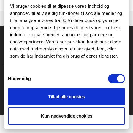
Kontakta gärna vår
kundtjänst.
om vi behöver hjälp med att hitta en
produkt.
Vi bruger cookies til at tilpasse vores indhold og
annoncer, til at vise dig funktioner til sociale medier og
til at analysere vores trafik. Vi deler også oplysninger
om din brug af vores hjemmeside med vores partnere
inden for sociale medier, annonceringspartnere og
Allmänna frågor:
analysepartnere. Vores partnere kan kombinere disse
kundservice@fcomputer.se
data med andre oplysninger, du har givet dem, eller
Service- och reklamationsavdelningen:
som de har indsamlet fra din brug af deres tjenester.
service@fcomputer.se
Samtykkevalg
Webbplatskarta
Nødvendig
Kundcenter
Skapa klagomål
Tillad alle cookies
3 veckors returrätt
Datasäkerhet/cookies
Præferencer
Ångra köp
Statistik
Kun nødvendige cookies
Kontakt