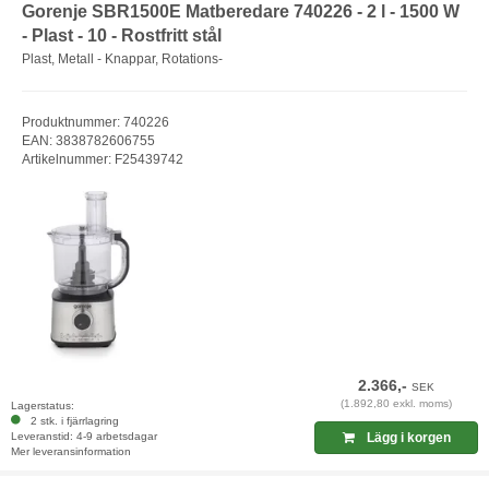
Gorenje SBR1500E Matberedare 740226 - 2 l - 1500 W
- Plast - 10 - Rostfritt stål
Plast, Metall - Knappar, Rotations-
Produktnummer: 740226
EAN: 3838782606755
Artikelnummer: F25439742
2.366,-
SEK
(1.892,80 exkl. moms)
Lagerstatus:
2 stk. i fjärrlagring
Leveranstid: 4-9 arbetsdagar
Lägg i korgen
Mer leveransinformation