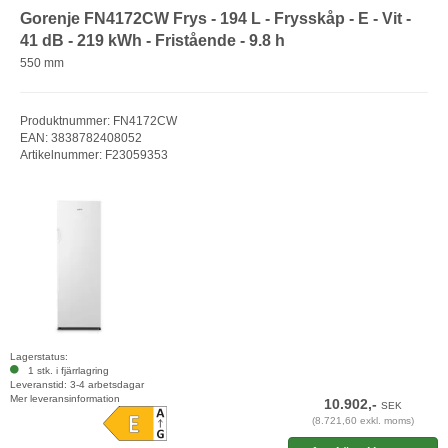
Gorenje FN4172CW Frys - 194 L - Frysskåp - E - Vit -
41 dB - 219 kWh - Fristående - 9.8 h
550 mm
Produktnummer: FN4172CW
EAN: 3838782408052
Artikelnummer: F23059353
Lagerstatus:
1 stk. i fjärrlagring
Leveranstid: 3-4 arbetsdagar
Mer leveransinformation
10.902,-
SEK
(8.721,60 exkl. moms)