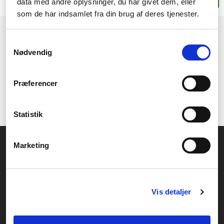
data med andre oplysninger, du har givet dem, eller
Lägg i korgen
Datablad
som de har indsamlet fra din brug af deres tjenester.
1
2
→
Samtykkevalg
Nødvendig
Præferencer
Statistik
Allmänna frågor:
Marketing
kundservice@fcomputer.se
Service- och reklamationsavdelningen:
service@fcomputer.se
Vis detaljer
Webbplatskarta