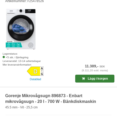
Artikelnummer: F25478526
Lagerstatus:
+5 stk. i fjärrlagring
Leveranstid: 13-14 arbetsdagar
Mer leveransinformation
11.389,-
SEK
(9.111,20 exkl. moms)
Lägg i korgen
Datablad
Gorenje Mikrovågsugn 896873 - Enbart
mikrovågsugn - 20 l - 700 W - Bänkdiskmaskin
45.5 mm - Vit - 25,5 cm