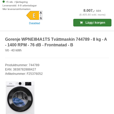
+5 stk. i fjärrlagring
Leveranstid: 4-9 arbetsdagar
Mer leveransinformation
8.007,-
SEK
(6.405,60 exkl. moms)
Lägg i korgen
Datablad
Gorenje WPNEI84A1TS Tvättmaskin 744789 - 8 kg - A
- 1400 RPM - 76 dB - Frontmatad - B
Vit - 40 kWh
Produktnummer: 744789
EAN: 3838782888427
Artikelnummer: F25376052