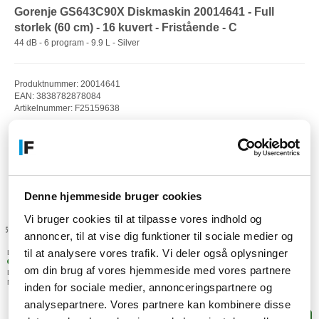
Gorenje GS643C90X Diskmaskin 20014641 - Full
storlek (60 cm) - 16 kuvert - Fristående - C
44 dB - 6 program - 9.9 L - Silver
Produktnummer: 20014641
EAN: 3838782878084
Artikelnummer: F25159638
Denne hjemmeside bruger cookies
Vi bruger cookies til at tilpasse vores indhold og
annoncer, til at vise dig funktioner til sociale medier og
til at analysere vores trafik. Vi deler også oplysninger
Lagerstatus:
1 stk. i fjärrlagring
om din brug af vores hjemmeside med vores partnere
Leveranstid: 4-9 arbetsdagar
Mer leveransinformation
10.754,-
inden for sociale medier, annonceringspartnere og
SEK
(8.603,20 exkl. moms)
analysepartnere. Vores partnere kan kombinere disse