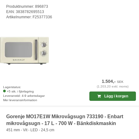
Produktnummer: 896873
EAN: 3838782695513
Artikelnummer: F25377336
1.504,-
SEK
(1.203,20 exkl. moms)
Lagerstatus:
+5 stk. i fjärrlagring
Leveranstid: 4-9 arbetsdagar
Lägg i korgen
Mer leveransinformation
Gorenje MO17E1W Mikrovågsugn 733190 - Enbart
mikrovågsugn - 17 L - 700 W - Bänkdiskmaskin
451 mm - Vit - LED - 24,5 cm