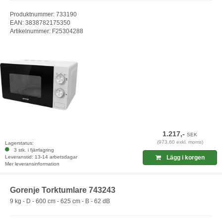
Produktnummer: 733190
EAN: 3838782175350
Artikelnummer: F25304288
1.217,-
SEK
(973,60 exkl. moms)
Lagerstatus:
3 stk. i fjärrlagring
Leveranstid: 13-14 arbetsdagar
Lägg i korgen
Mer leveransinformation
Gorenje Torktumlare 743243
9 kg - D - 600 cm - 625 cm - B - 62 dB