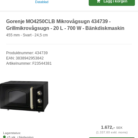
Lägg i korgen
Datablad
Gorenje MO4250CLB Mikrovågsugn 434739 -
Grillmikrovågsugn - 20 L - 700 W - Bänkdiskmaskin
455 mm - Svart - 24,5 cm
Produktnummer: 434739
EAN: 3838942953842
Artikelnummer: F23544381
1.672,-
SEK
(1.337,60 exkl. moms)
Lagerstatus:
+5 stk. i fjärrlagring