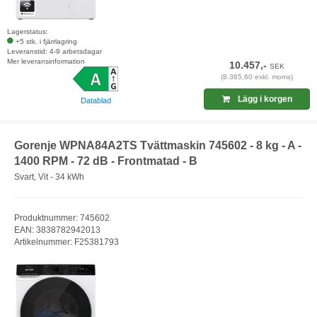
Lagerstatus:
+5 stk. i fjärrlagring
Leveranstid: 4-9 arbetsdagar
Mer leveransinformation
10.457,-
SEK
(8.365,60 exkl. moms)
Lägg i korgen
Datablad
Gorenje WPNA84A2TS Tvättmaskin 745602 - 8 kg - A -
1400 RPM - 72 dB - Frontmatad - B
Svart, Vit - 34 kWh
Produktnummer: 745602
EAN: 3838782942013
Artikelnummer: F25381793