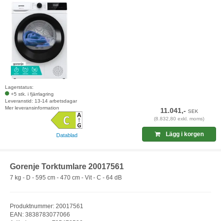
Lagerstatus:
+5 stk. i fjärrlagring
Leveranstid: 13-14 arbetsdagar
Mer leveransinformation
11.041,-
SEK
(8.832,80 exkl. moms)
Lägg i korgen
Datablad
Gorenje Torktumlare 20017561
7 kg - D - 595 cm - 470 cm - Vit - C - 64 dB
Produktnummer: 20017561
EAN: 3838783077066