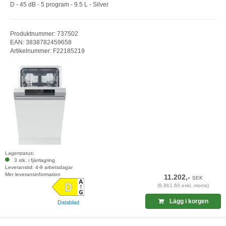
D - 45 dB - 5 program - 9.5 L - Silver
Produktnummer: 737502
EAN: 3838782459658
Artikelnummer: F22185219
Lagerstatus:
3 stk. i fjärrlagring
Leveranstid: 4-9 arbetsdagar
Mer leveransinformation
11.202,-
SEK
(8.961,60 exkl. moms)
Lägg i korgen
Datablad