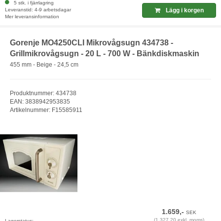
5 stk. i fjärrlagring
Leveranstid: 4-9 arbetsdagar
Lägg i korgen
Mer leveransinformation
Gorenje MO4250CLI Mikrovågsugn 434738 -
Grillmikrovågsugn - 20 L - 700 W - Bänkdiskmaskin
455 mm - Beige - 24,5 cm
Produktnummer: 434738
EAN: 3838942953835
Artikelnummer: F15585911
1.659,-
SEK
(1.327,20 exkl. moms)
Lagerstatus: