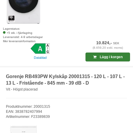
Lagerstatus:
+5 stk. i fjärrlagring
Leveranstid: 4-9 arbetsdagar
Mer leveransinformation
10.824,-
SEK
(8.659,20 exkl. moms)
Lägg i korgen
Datablad
Gorenje RB493PW Kylskåp 20001315 - 120 L - 107 L -
13 L - Fristående - 845 mm - 39 dB - D
Vit - Högst placerad
Produktnummer: 20001315
EAN: 3838782407994
Artikelnummer: F23389839