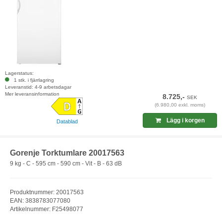
Lagerstatus:
1 stk. i fjärrlagring
Leveranstid: 4-9 arbetsdagar
Mer leveransinformation
8.725,-
SEK
(6.980,00 exkl. moms)
Lägg i korgen
Datablad
Gorenje Torktumlare 20017563
9 kg - C - 595 cm - 590 cm - Vit - B - 63 dB
Produktnummer: 20017563
EAN: 3838783077080
Artikelnummer: F25498077