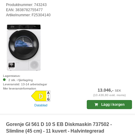
Produktnummer: 743243
EAN: 3838782755477
Artikelnummer: F25304140
Lagerstatus:
2 stk. i fjärrlagring
Leveranstid: 13-14 arbetsdagar
Mer leveransinformation
13.046,-
SEK
(10.436,80 exkl. moms)
Lägg i korgen
Datablad
Gorenje GI 561 D 10 S EB Diskmaskin 737502 -
Slimline (45 cm) - 11 kuvert - Halvintegrerad