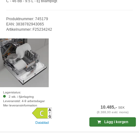
C - 46 dB - 9.5 L - Ej tillämpligt
Produktnummer: 745179
EAN: 3838782943065
Artikelnummer: F25234242
Lagerstatus:
2 stk. i fjärrlagring
Leveranstid: 4-9 arbetsdagar
Mer leveransinformation
10.485,-
SEK
(8.388,00 exkl. moms)
Lägg i korgen
Datablad