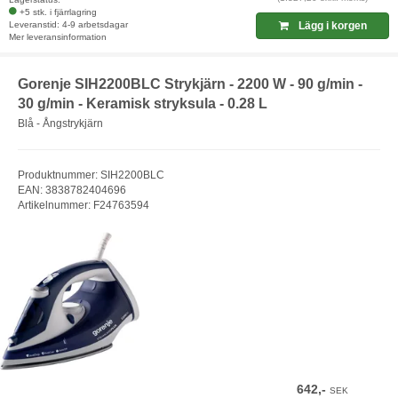
+5 stk. i fjärrlagring
Leveranstid: 4-9 arbetsdagar
Lägg i korgen
Mer leveransinformation
Gorenje SIH2200BLC Strykjärn - 2200 W - 90 g/min -
30 g/min - Keramisk stryksula - 0.28 L
Blå - Ångstrykjärn
Produktnummer: SIH2200BLC
EAN: 3838782404696
Artikelnummer: F24763594
642,-
SEK