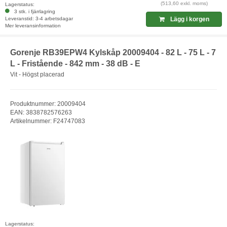
(513,60 exkl. moms)
Lagerstatus:
3 stk. i fjärrlagring
Leveranstid: 3-4 arbetsdagar
Lägg i korgen
Mer leveransinformation
Gorenje RB39EPW4 Kylskåp 20009404 - 82 L - 75 L - 7
L - Fristående - 842 mm - 38 dB - E
Vit - Högst placerad
Produktnummer: 20009404
EAN: 3838782576263
Artikelnummer: F24747083
Lagerstatus: