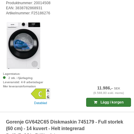
Produktnummer: 20014508
EAN: 3838782868931
Artikelnummer: F25186276
Lagerstatus:
2 stk. i fjärrlagring
Leveranstid: 4-9 arbetsdagar
Mer leveransinformation
11.986,-
SEK
(9.588,80 exkl. moms)
Lägg i korgen
Datablad
Gorenje GV642C65 Diskmaskin 745179 - Full storlek
(60 cm) - 14 kuvert - Helt integrerad