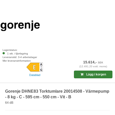
Lagerstatus:
1 stk. i fjärrlagring
Leveranstid: 3-4 arbetsdagar
Mer leveransinformation
15.614,-
SEK
(12.491,20 exkl. moms)
Lägg i korgen
Datablad
Gorenje DHNE83 Torktumlare 20014508 - Värmepump
- 8 kg - C - 595 cm - 550 cm - Vit - B
64 dB