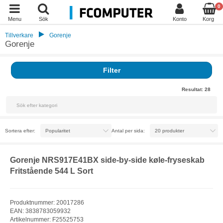
0
Menu
Sök
Konto
Korg
Tillverkare
Gorenje
Gorenje
Filter
Resultat:
28
Sortera efter:
Antal per sida:
Gorenje NRS917E41BX side-by-side køle-fryseskab
Fritstående 544 L Sort
Produktnummer: 20017286
EAN: 3838783059932
Artikelnummer: F25525753