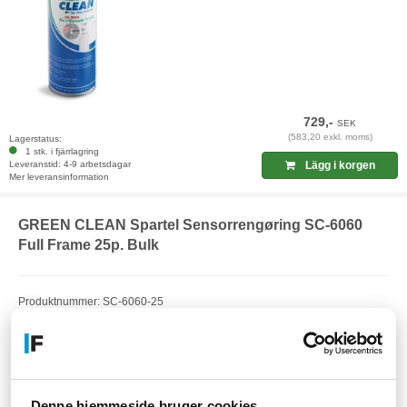
729,-
SEK
(583,20 exkl. moms)
Lagerstatus:
1 stk. i fjärrlagring
Leveranstid: 4-9 arbetsdagar
Lägg i korgen
Mer leveransinformation
GREEN CLEAN Spartel Sensorrengøring SC-6060
Full Frame 25p. Bulk
Produktnummer: SC-6060-25
EAN: 9003308560628
Artikelnummer: F23305686
Denne hjemmeside bruger cookies