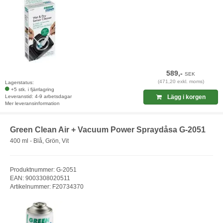
589,-
SEK
(471,20 exkl. moms)
Lagerstatus:
+5 stk. i fjärrlagring
Leveranstid: 4-9 arbetsdagar
Lägg i korgen
Mer leveransinformation
Green Clean Air + Vacuum Power Spraydåsa G-2051
400 ml - Blå, Grön, Vit
Produktnummer: G-2051
EAN: 9003308020511
Artikelnummer: F20734370