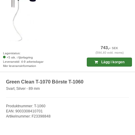
743,-
SEK
(594,40 exkl. moms)
Lagerstatus:
+5 stk. i fjärrlagring
Leveranstid: 4-9 arbetsdagar
Lägg i korgen
Mer leveransinformation
Green Clean T-1070 Börste T-1060
Svart, Silver - 89 mm
Produktnummer: T-1060
EAN: 9003308410701
Artikelnummer: F23398848