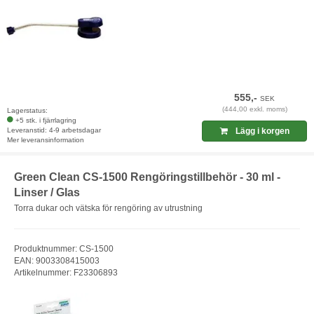
555,-
SEK
(444,00 exkl. moms)
Lagerstatus:
+5 stk. i fjärrlagring
Leveranstid: 4-9 arbetsdagar
Lägg i korgen
Mer leveransinformation
Green Clean CS-1500 Rengöringstillbehör - 30 ml -
Linser / Glas
Torra dukar och vätska för rengöring av utrustning
Produktnummer: CS-1500
EAN: 9003308415003
Artikelnummer: F23306893