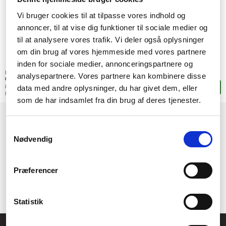
Vi bruger cookies til at tilpasse vores indhold og
annoncer, til at vise dig funktioner til sociale medier og
til at analysere vores trafik. Vi deler også oplysninger
om din brug af vores hjemmeside med vores partnere
1.506,-
inden for sociale medier, annonceringspartnere og
SEK
(1.204,80 exkl. moms)
Lagerstatus:
analysepartnere. Vores partnere kan kombinere disse
5 stk. i fjärrlagring
data med andre oplysninger, du har givet dem, eller
Leveranstid: 4-9 arbetsdagar
Lägg i korgen
Mer leveransinformation
som de har indsamlet fra din brug af deres tjenester.
1
Samtykkevalg
Nødvendig
Præferencer
Statistik