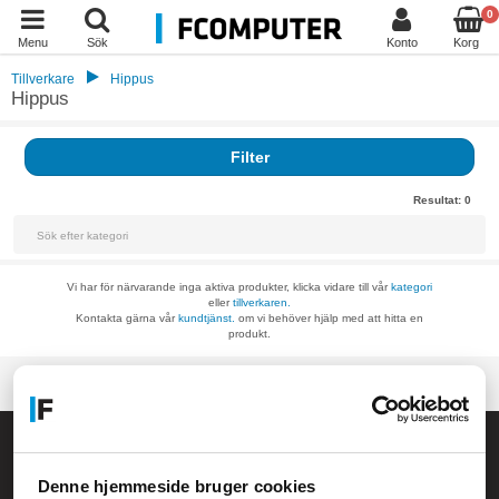
0
Menu
Sök
Konto
Korg
Tillverkare
Hippus
Hippus
Filter
Resultat:
0
Vi har för närvarande inga aktiva produkter, klicka vidare till vår
kategori
eller
tillverkaren.
Kontakta gärna vår
kundtjänst.
om vi behöver hjälp med att hitta en
produkt.
Allmänna frågor:
kundservice@fcomputer.se
Denne hjemmeside bruger cookies