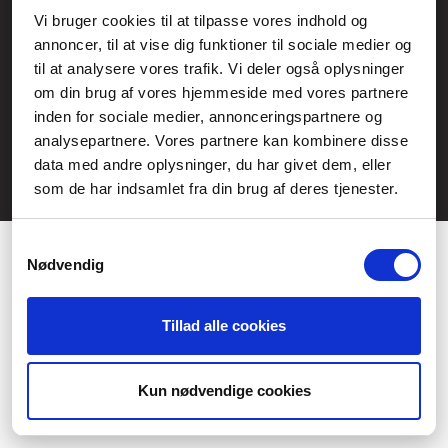
Service- och reklamationsavdelningen:
Vi bruger cookies til at tilpasse vores indhold og
annoncer, til at vise dig funktioner til sociale medier og
service@fcomputer.se
til at analysere vores trafik. Vi deler også oplysninger
Webbplatskarta
om din brug af vores hjemmeside med vores partnere
inden for sociale medier, annonceringspartnere og
Kundcenter
Skapa klagomål
analysepartnere. Vores partnere kan kombinere disse
3 veckors returrätt
Datasäkerhet/cookies
data med andre oplysninger, du har givet dem, eller
som de har indsamlet fra din brug af deres tjenester.
Ångra köp
Kontakt
Samtykkevalg
Nødvendig
Tillad alle cookies
Præferencer
Statistik
Kun nødvendige cookies