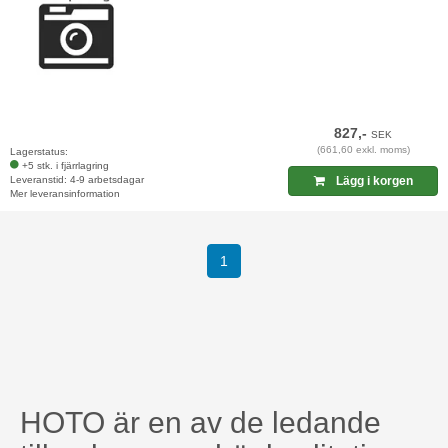
827,-
SEK
(661,60 exkl. moms)
Lagerstatus:
+5 stk. i fjärrlagring
Leveranstid: 4-9 arbetsdagar
Lägg i korgen
Mer leveransinformation
1
HOTO är en av de ledande