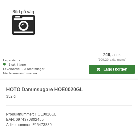
749,-
SEK
(599,20 exkl. moms)
Lagerstatus:
1 stk. i lager
Leveranstid: 2-3 arbetsdagar
Lägg i korgen
Mer leveransinformation
HOTO Dammsugare HOE0020GL
352 g
Produktnummer: HOE0020GL
EAN: 6974370802455
Artikelnummer: F25473889