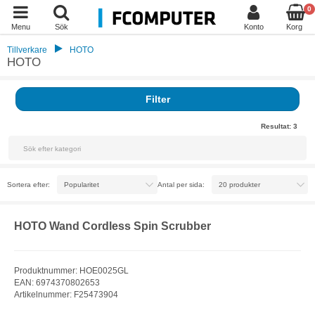
0
Menu
Sök
Konto
Korg
Tillverkare
HOTO
HOTO
Filter
Resultat:
3
Sortera efter:
Antal per sida:
HOTO Wand Cordless Spin Scrubber
Produktnummer: HOE0025GL
EAN: 6974370802653
Artikelnummer: F25473904