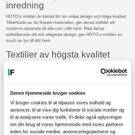
inredning
HOTO:s möbler är kända för sin unika design och höga kvalitet.
Tillverkade av de finaste materialen, ger deras möbler ett
modernt utseende till alla rum i ditt hem. Med deras
sofistikerade stil och eleganta design, ger HOTO:s möbler en
touch av lyx till ditt hem.
Textilier av högsta kvalitet
HOTO erbjuder en mängd olika textilier för heminredning såsom
kuddar, gardiner och mattor. Deras textilier är av högsta kvalitet
och skapar en skön och bekväm atmosfär i ditt hem. Med deras
breda utbud av mönster och färger kan du hitta något som
passar din personliga stil.
Denne hjemmeside bruger cookies
Fascinerande speglar för att
Vi bruger cookies til at tilpasse vores indhold og
annoncer, til at vise dig funktioner til sociale medier og
uppdatera ditt hem
til at analysere vores trafik. Vi deler også oplysninger
om din brug af vores hjemmeside med vores partnere
HOTO:s speglar är fulla av personlighet och design. De är
tillverkade med den högsta kvaliteten och skapar en
inden for sociale medier, annonceringspartnere og