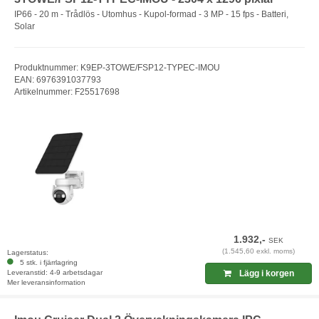
IP66 - 20 m - Trådlös - Utomhus - Kupol-formad - 3 MP - 15 fps - Batteri,
Solar
Produktnummer: K9EP-3TOWE/FSP12-TYPEC-IMOU
EAN: 6976391037793
Artikelnummer: F25517698
1.932,-
SEK
(1.545,60 exkl. moms)
Lagerstatus:
5 stk. i fjärrlagring
Leveranstid: 4-9 arbetsdagar
Lägg i korgen
Mer leveransinformation