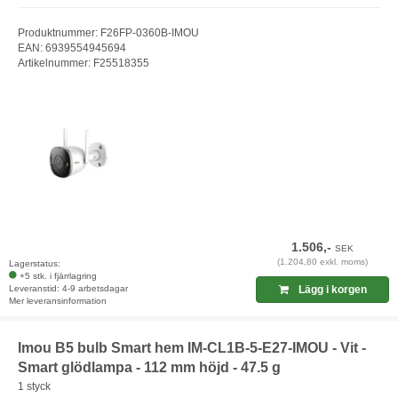
Produktnummer: F26FP-0360B-IMOU
EAN: 6939554945694
Artikelnummer: F25518355
1.506,-
SEK
(1.204,80 exkl. moms)
Lagerstatus:
+5 stk. i fjärrlagring
Leveranstid: 4-9 arbetsdagar
Lägg i korgen
Mer leveransinformation
Imou B5 bulb Smart hem IM-CL1B-5-E27-IMOU - Vit -
Smart glödlampa - 112 mm höjd - 47.5 g
1 styck