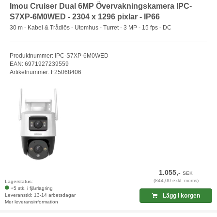
Imou Cruiser Dual 6MP Övervakningskamera IPC-
S7XP-6M0WED - 2304 x 1296 pixlar - IP66
30 m - Kabel & Trådlös - Utomhus - Turret - 3 MP - 15 fps - DC
Produktnummer: IPC-S7XP-6M0WED
EAN: 6971927239559
Artikelnummer: F25068406
1.055,-
SEK
(844,00 exkl. moms)
Lagerstatus:
+5 stk. i fjärrlagring
Leveranstid: 13-14 arbetsdagar
Lägg i korgen
Mer leveransinformation