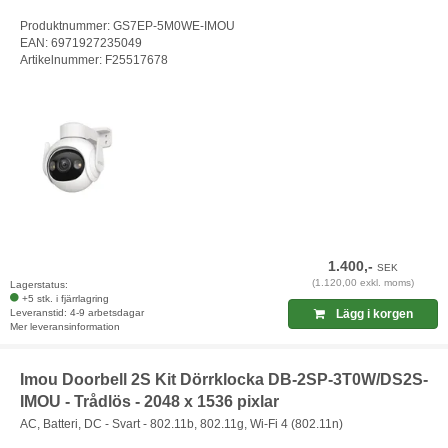
Produktnummer: GS7EP-5M0WE-IMOU
EAN: 6971927235049
Artikelnummer: F25517678
1.400,-
SEK
(1.120,00 exkl. moms)
Lagerstatus:
+5 stk. i fjärrlagring
Leveranstid: 4-9 arbetsdagar
Lägg i korgen
Mer leveransinformation
Imou Doorbell 2S Kit Dörrklocka DB-2SP-3T0W/DS2S-
IMOU - Trådlös - 2048 x 1536 pixlar
AC, Batteri, DC - Svart - 802.11b, 802.11g, Wi-Fi 4 (802.11n)