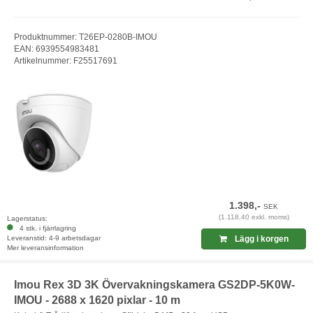
Produktnummer: T26EP-0280B-IMOU
EAN: 6939554983481
Artikelnummer: F25517691
1.398,-
SEK
(1.118,40 exkl. moms)
Lagerstatus:
4 stk. i fjärrlagring
Leveranstid: 4-9 arbetsdagar
Lägg i korgen
Mer leveransinformation
Imou Rex 3D 3K Övervakningskamera GS2DP-5K0W-
IMOU - 2688 x 1620 pixlar - 10 m