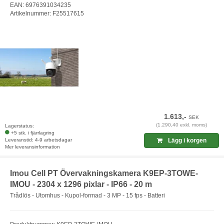
EAN: 6976391034235
Artikelnummer: F25517615
1.613,-
SEK
(1.290,40 exkl. moms)
Lagerstatus:
+5 stk. i fjärrlagring
Leveranstid: 4-9 arbetsdagar
Lägg i korgen
Mer leveransinformation
Imou Cell PT Övervakningskamera K9EP-3TOWE-
IMOU - 2304 x 1296 pixlar - IP66 - 20 m
Trådlös - Utomhus - Kupol-formad - 3 MP - 15 fps - Batteri