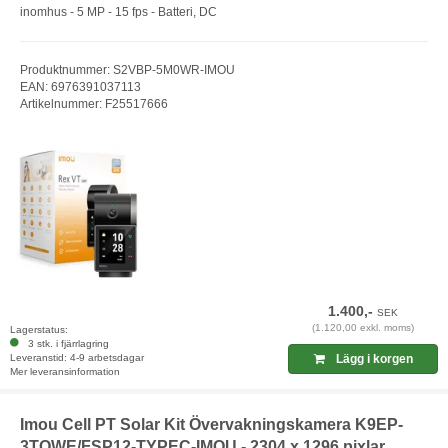
inomhus - 5 MP - 15 fps - Batteri, DC
Produktnummer: S2VBP-5M0WR-IMOU
EAN: 6976391037113
Artikelnummer: F25517666
1.400,-
SEK
(1.120,00 exkl. moms)
Lagerstatus:
3 stk. i fjärrlagring
Leveranstid: 4-9 arbetsdagar
Lägg i korgen
Mer leveransinformation
Imou Cell PT Solar Kit Övervakningskamera K9EP-
3TOWE/FSP12-TYPEC-IMOU - 2304 x 1296 pixlar