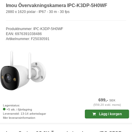
Imou Övervakningskamera IPC-K3DP-5H0WF
2880 x 1620 pixlar - IP67 - 30 m - 30 fps
Produktnummer: IPC-K3DP-5H0WF
EAN: 6976391038486
Artikelnummer: F25030591
699,-
SEK
(559,20 exkl. moms)
Lagerstatus:
+5 stk. i fjärrlagring
Leveranstid: 13-14 arbetsdagar
Lägg i korgen
Mer leveransinformation