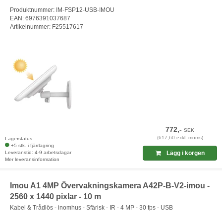
Produktnummer: IM-FSP12-USB-IMOU
EAN: 6976391037687
Artikelnummer: F25517617
772,-
SEK
(617,60 exkl. moms)
Lagerstatus:
+5 stk. i fjärrlagring
Leveranstid: 4-9 arbetsdagar
Lägg i korgen
Mer leveransinformation
Imou A1 4MP Övervakningskamera A42P-B-V2-imou -
2560 x 1440 pixlar - 10 m
Kabel & Trådlös - inomhus - Sfärisk - IR - 4 MP - 30 fps - USB