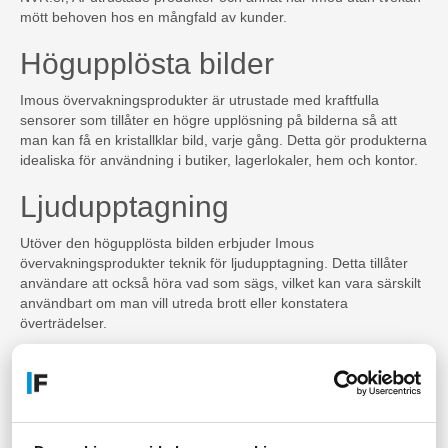
mött behoven hos en mångfald av kunder.
Högupplösta bilder
Imous övervakningsprodukter är utrustade med kraftfulla
sensorer som tillåter en högre upplösning på bilderna så att
man kan få en kristallklar bild, varje gång. Detta gör produkterna
idealiska för användning i butiker, lagerlokaler, hem och kontor.
Ljudupptagning
Utöver den högupplösta bilden erbjuder Imous
övervakningsprodukter teknik för ljudupptagning. Detta tillåter
användare att också höra vad som sägs, vilket kan vara särskilt
användbart om man vill utreda brott eller konstatera
överträdelser.
Smarta larmfunktioner
Imou utrustade produkter erbjuder också olika larm- och
varningsfunktioner. Dessa kan vara programmerade för att
skicka meddelanden och avisera användare när rörelse