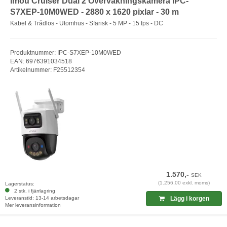
Imou Cruiser Dual 2 Övervakningskamera IPC-
S7XEP-10M0WED - 2880 x 1620 pixlar - 30 m
Kabel & Trådlös - Utomhus - Sfärisk - 5 MP - 15 fps - DC
Produktnummer: IPC-S7XEP-10M0WED
EAN: 6976391034518
Artikelnummer: F25512354
1.570,-
SEK
(1.256,00 exkl. moms)
Lagerstatus:
2 stk. i fjärrlagring
Leveranstid: 13-14 arbetsdagar
Lägg i korgen
Mer leveransinformation