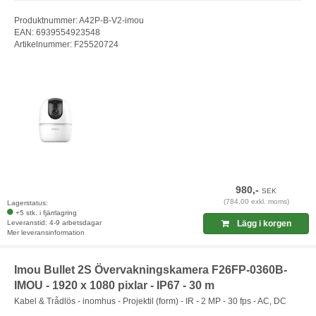
Produktnummer: A42P-B-V2-imou
EAN: 6939554923548
Artikelnummer: F25520724
980,-
SEK
(784,00 exkl. moms)
Lagerstatus:
+5 stk. i fjärrlagring
Leveranstid: 4-9 arbetsdagar
Lägg i korgen
Mer leveransinformation
Imou Bullet 2S Övervakningskamera F26FP-0360B-
IMOU - 1920 x 1080 pixlar - IP67 - 30 m
Kabel & Trådlös - inomhus - Projektil (form) - IR - 2 MP - 30 fps - AC, DC