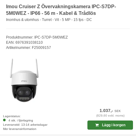
Imou Cruiser Z Övervakningskamera IPC-S7DP-
5M0WEZ - IP66 - 56 m - Kabel & Trådlös
Inomhus & utomhus - Turret - Vit - 5 MP - 15 fps - DC
Produktnummer: IPC-S7DP-5M0WEZ
EAN: 6976391038110
Artikelnummer: F25009157
1.037,-
SEK
(829,60 exkl. moms)
Lagerstatus:
4 stk. i fjärrlagring
Leveranstid: 13-14 arbetsdagar
Lägg i korgen
Mer leveransinformation