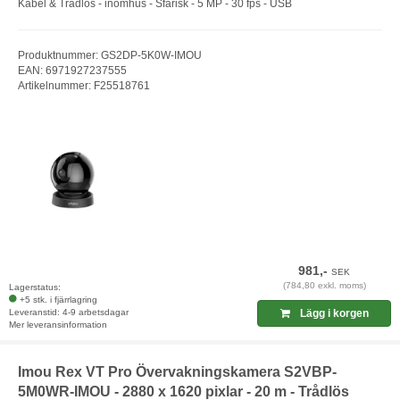
Kabel & Trådlös - inomhus - Sfärisk - 5 MP - 30 fps - USB
Produktnummer: GS2DP-5K0W-IMOU
EAN: 6971927237555
Artikelnummer: F25518761
981,-
SEK
(784,80 exkl. moms)
Lagerstatus:
+5 stk. i fjärrlagring
Leveranstid: 4-9 arbetsdagar
Lägg i korgen
Mer leveransinformation
Imou Rex VT Pro Övervakningskamera S2VBP-
5M0WR-IMOU - 2880 x 1620 pixlar - 20 m - Trådlös