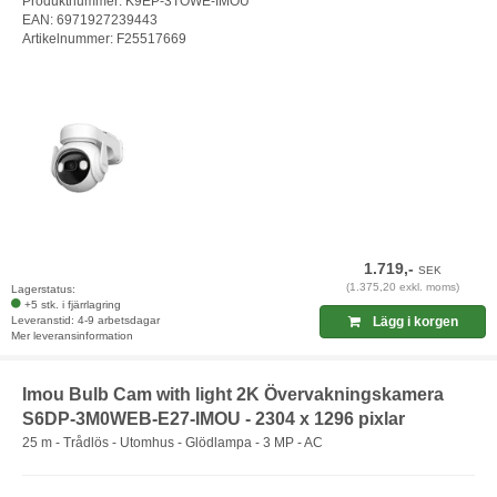
Produktnummer: K9EP-3TOWE-IMOU
EAN: 6971927239443
Artikelnummer: F25517669
1.719,-
SEK
(1.375,20 exkl. moms)
Lagerstatus:
+5 stk. i fjärrlagring
Leveranstid: 4-9 arbetsdagar
Lägg i korgen
Mer leveransinformation
Imou Bulb Cam with light 2K Övervakningskamera
S6DP-3M0WEB-E27-IMOU - 2304 x 1296 pixlar
25 m - Trådlös - Utomhus - Glödlampa - 3 MP - AC