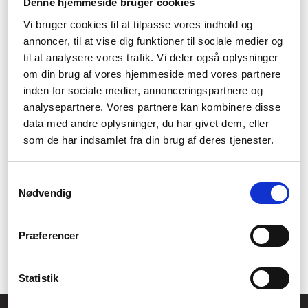
Denne hjemmeside bruger cookies
upptäcks eller om ett föremål tas bort från ett specifikt område.
Vi bruger cookies til at tilpasse vores indhold og
Fjärråtkomst
annoncer, til at vise dig funktioner til sociale medier og
til at analysere vores trafik. Vi deler også oplysninger
Imous övervakningsprodukter är också särskilt användbara på
om din brug af vores hjemmeside med vores partnere
grund av sin fjärråtkomstfunktion. Användare kan enkelt se vad
inden for sociale medier, annonceringspartnere og
som händer i sitt hem eller på sin plats trots att de inte är där.
analysepartnere. Vores partnere kan kombinere disse
Detta kan vara särskilt användbart för dem som reser mycket
data med andre oplysninger, du har givet dem, eller
och vill ha kontroll över vad som händer hemma.
som de har indsamlet fra din brug af deres tjenester.
Enkel installation
Samtykkevalg
Vad som också är särskilt användbart med Imous
Nødvendig
övervakningsprodukter är att de är lätta att installera och
kommer med instruktioner som gör att användare kan komma
igång på ett enkelt och effektivt sätt. Detta gör dem mycket
Præferencer
tillgängliga för alla som vill ha bättre kontroll över sin plats och
sina ägodelar.
Statistik