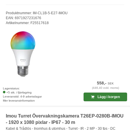
Produktnummer: IM-CL1B-5-E27-IMOU
EAN: 6971927231676
Artikelnummer: F25517618
558,-
SEK
(446,40 exkl. moms)
Lagerstatus:
+5 stk. i fjärrlagring
Leveranstid: 4-9 arbetsdagar
Lägg i korgen
Mer leveransinformation
Imou Turret Övervakningskamera T26EP-0280B-IMOU
- 1920 x 1080 pixlar - IP67 - 30 m
Kabel & Trådlös - Inomhus & utomhus - Turret - IR - 2 MP - 30 fps - DC