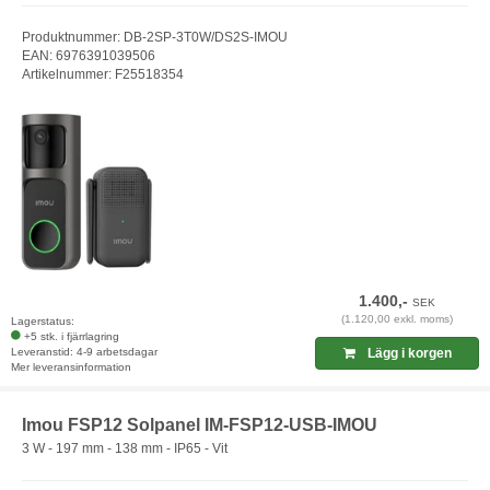
Produktnummer: DB-2SP-3T0W/DS2S-IMOU
EAN: 6976391039506
Artikelnummer: F25518354
1.400,-
SEK
(1.120,00 exkl. moms)
Lagerstatus:
+5 stk. i fjärrlagring
Leveranstid: 4-9 arbetsdagar
Lägg i korgen
Mer leveransinformation
Imou FSP12 Solpanel IM-FSP12-USB-IMOU
3 W - 197 mm - 138 mm - IP65 - Vit