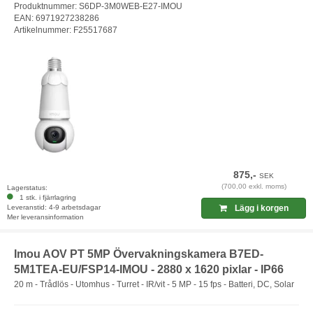
Produktnummer: S6DP-3M0WEB-E27-IMOU
EAN: 6971927238286
Artikelnummer: F25517687
875,-
SEK
(700,00 exkl. moms)
Lagerstatus:
1 stk. i fjärrlagring
Leveranstid: 4-9 arbetsdagar
Lägg i korgen
Mer leveransinformation
Imou AOV PT 5MP Övervakningskamera B7ED-
5M1TEA-EU/FSP14-IMOU - 2880 x 1620 pixlar - IP66
20 m - Trådlös - Utomhus - Turret - IR/vit - 5 MP - 15 fps - Batteri, DC, Solar