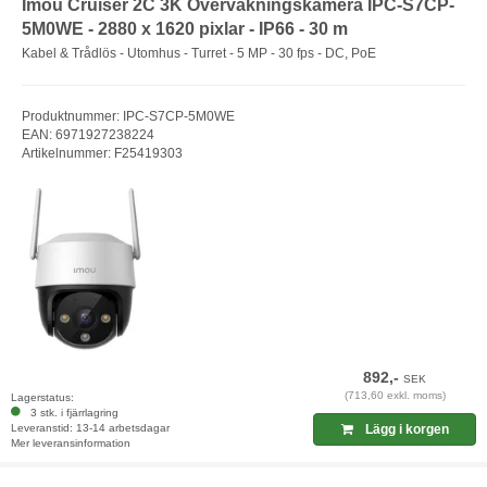
Imou Cruiser 2C 3K Övervakningskamera IPC-S7CP-
5M0WE - 2880 x 1620 pixlar - IP66 - 30 m
Kabel & Trådlös - Utomhus - Turret - 5 MP - 30 fps - DC, PoE
Produktnummer: IPC-S7CP-5M0WE
EAN: 6971927238224
Artikelnummer: F25419303
892,-
SEK
(713,60 exkl. moms)
Lagerstatus:
3 stk. i fjärrlagring
Leveranstid: 13-14 arbetsdagar
Lägg i korgen
Mer leveransinformation