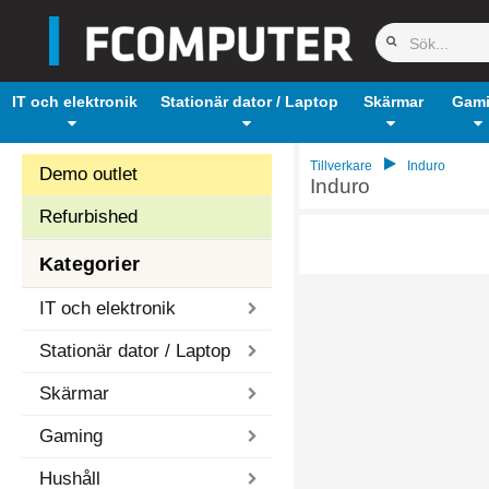
IT och elektronik
Stationär dator / Laptop
Skärmar
Gam
Tillverkare
Induro
Demo outlet
Induro
Refurbished
Kategorier
IT och elektronik
Stationär dator / Laptop
Skärmar
Gaming
Hushåll