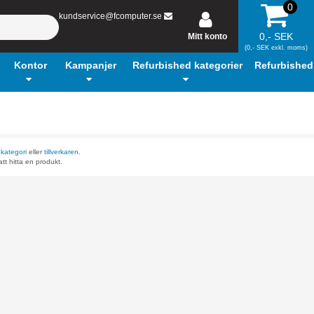
0
kundservice@fcomputer.se
0,- SEK
Mitt konto
(0,- SEK exkl. moms)
Kontor
Kampanjer
Refurbished kategorier
Refurbished
r
kategori
eller
tillverkaren.
tt hitta en produkt.