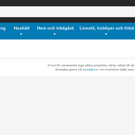
ing
Hushåll
Hem och trädgård
Livsstil, hobbyer och fritid
Vi har för närvarande inga aktiva produkter, klicka vidare till vå
Kontakta gärna vår
kundtjänst.
om vi behöver hjälp med a