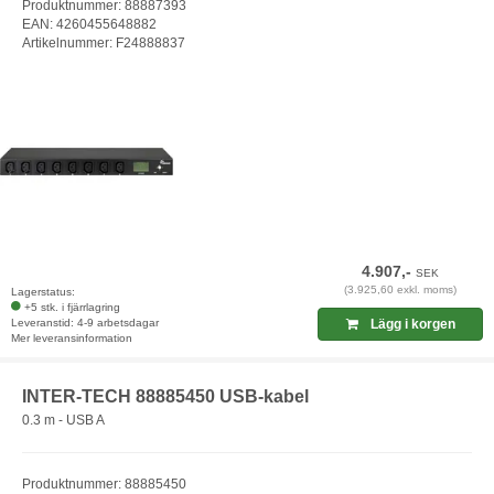
Produktnummer: 88887393
EAN: 4260455648882
Artikelnummer: F24888837
4.907,-
SEK
(3.925,60 exkl. moms)
Lagerstatus:
+5 stk. i fjärrlagring
Leveranstid: 4-9 arbetsdagar
Lägg i korgen
Mer leveransinformation
INTER-TECH 88885450 USB-kabel
0.3 m - USB A
Produktnummer: 88885450