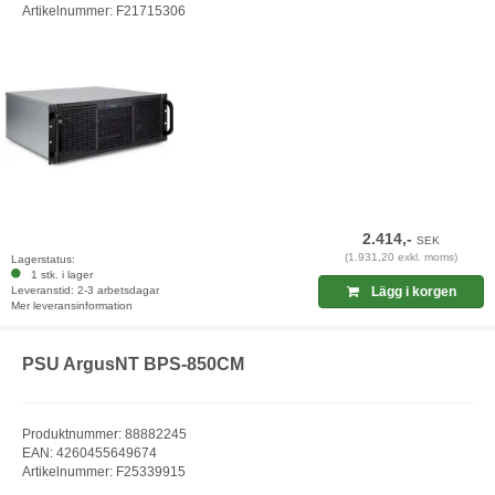
Artikelnummer: F21715306
2.414,-
SEK
(1.931,20 exkl. moms)
Lagerstatus:
1 stk. i lager
Leveranstid: 2-3 arbetsdagar
Lägg i korgen
Mer leveransinformation
PSU ArgusNT BPS-850CM
Produktnummer: 88882245
EAN: 4260455649674
Artikelnummer: F25339915