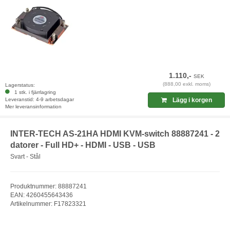
1.110,-
SEK
(888,00 exkl. moms)
Lagerstatus:
1 stk. i fjärrlagring
Leveranstid: 4-9 arbetsdagar
Lägg i korgen
Mer leveransinformation
INTER-TECH AS-21HA HDMI KVM-switch 88887241 - 2
datorer - Full HD+ - HDMI - USB - USB
Svart - Stål
Produktnummer: 88887241
EAN: 4260455643436
Artikelnummer: F17823321