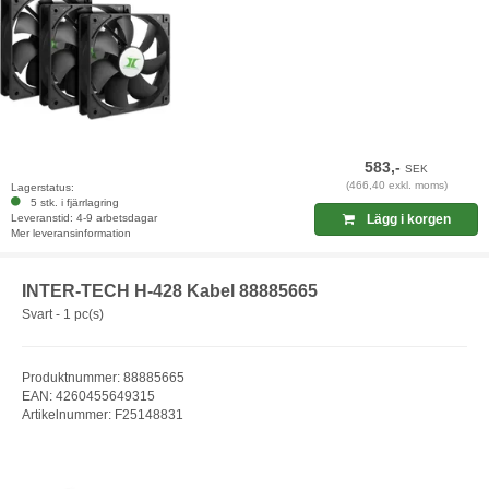
583,-
SEK
(466,40 exkl. moms)
Lagerstatus:
5 stk. i fjärrlagring
Leveranstid: 4-9 arbetsdagar
Lägg i korgen
Mer leveransinformation
INTER-TECH H-428 Kabel 88885665
Svart - 1 pc(s)
Produktnummer: 88885665
EAN: 4260455649315
Artikelnummer: F25148831