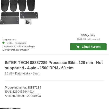
555,-
SEK
(444,00 exkl. moms)
Lagerstatus:
3 stk. i fjärrlagring
Leveranstid: 4-9 arbetsdagar
Lägg i korgen
Mer leveransinformation
INTER-TECH 88887289 Processorfläkt - 120 mm - Not
supported - 4-pin - 1500 RPM - 60 cfm
25 dB - Datorväska - Svart
Produktnummer: 88887289
EAN: 4260455644914
Artikelnummer: F21300603