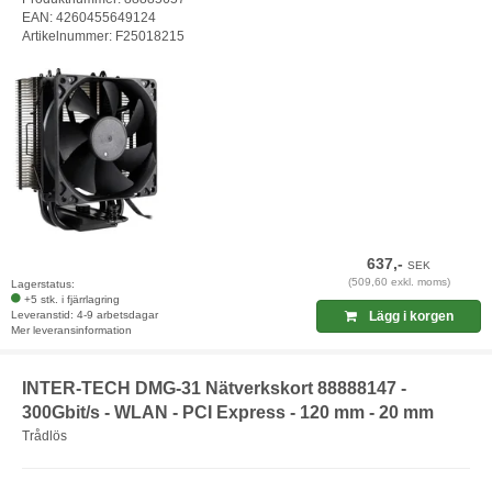
EAN: 4260455649124
Artikelnummer: F25018215
637,-
SEK
(509,60 exkl. moms)
Lagerstatus:
+5 stk. i fjärrlagring
Leveranstid: 4-9 arbetsdagar
Lägg i korgen
Mer leveransinformation
INTER-TECH DMG-31 Nätverkskort 88888147 -
300Gbit/s - WLAN - PCI Express - 120 mm - 20 mm
Trådlös