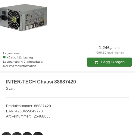
1.246,-
SEK
(996,80 exkl. moms)
Lagerstatus:
+5 stk. i fjärrlagring
Leveranstid: 4-9 arbetsdagar
Lägg i korgen
Mer leveransinformation
INTER-TECH Chassi 88887420
Svart
Produktnummer: 88887420
EAN: 4260455649773
Artikelnummer: F25468638