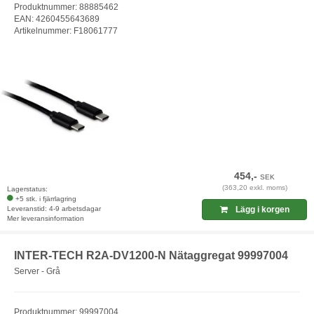
Produktnummer: 88885462
EAN: 4260455643689
Artikelnummer: F18061777
454,-
SEK
(363,20 exkl. moms)
Lagerstatus:
+5 stk. i fjärrlagring
Leveranstid: 4-9 arbetsdagar
Lägg i korgen
Mer leveransinformation
INTER-TECH R2A-DV1200-N Nätaggregat 99997004
Server - Grå
Produktnummer: 99997004