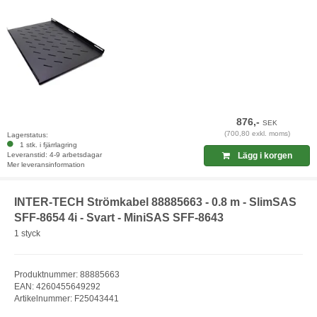
876,-
SEK
(700,80 exkl. moms)
Lagerstatus:
1 stk. i fjärrlagring
Leveranstid: 4-9 arbetsdagar
Lägg i korgen
Mer leveransinformation
INTER-TECH Strömkabel 88885663 - 0.8 m - SlimSAS
SFF-8654 4i - Svart - MiniSAS SFF-8643
1 styck
Produktnummer: 88885663
EAN: 4260455649292
Artikelnummer: F25043441