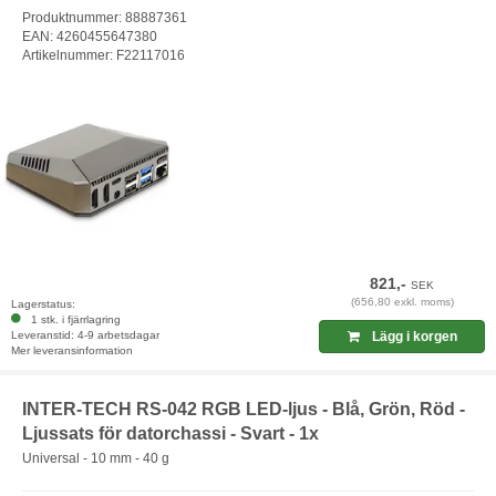
Produktnummer: 88887361
EAN: 4260455647380
Artikelnummer: F22117016
821,-
SEK
(656,80 exkl. moms)
Lagerstatus:
1 stk. i fjärrlagring
Leveranstid: 4-9 arbetsdagar
Lägg i korgen
Mer leveransinformation
INTER-TECH RS-042 RGB LED-ljus - Blå, Grön, Röd -
Ljussats för datorchassi - Svart - 1x
Universal - 10 mm - 40 g