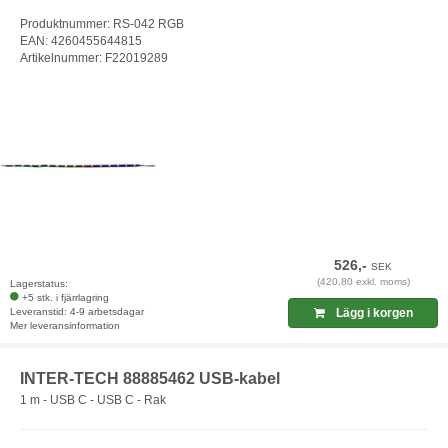
Produktnummer: RS-042 RGB
EAN: 4260455644815
Artikelnummer: F22019289
526,-
SEK
(420,80 exkl. moms)
Lagerstatus:
+5 stk. i fjärrlagring
Leveranstid: 4-9 arbetsdagar
Lägg i korgen
Mer leveransinformation
INTER-TECH 88885462 USB-kabel
1 m - USB C - USB C - Rak