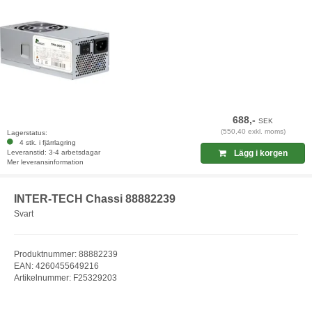
688,-
SEK
(550,40 exkl. moms)
Lagerstatus:
4 stk. i fjärrlagring
Leveranstid: 3-4 arbetsdagar
Lägg i korgen
Mer leveransinformation
INTER-TECH Chassi 88882239
Svart
Produktnummer: 88882239
EAN: 4260455649216
Artikelnummer: F25329203