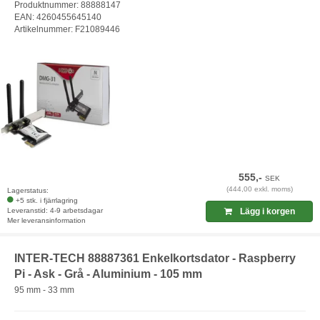
Produktnummer: 88888147
EAN: 4260455645140
Artikelnummer: F21089446
555,-
SEK
(444,00 exkl. moms)
Lagerstatus:
+5 stk. i fjärrlagring
Leveranstid: 4-9 arbetsdagar
Lägg i korgen
Mer leveransinformation
INTER-TECH 88887361 Enkelkortsdator - Raspberry
Pi - Ask - Grå - Aluminium - 105 mm
95 mm - 33 mm