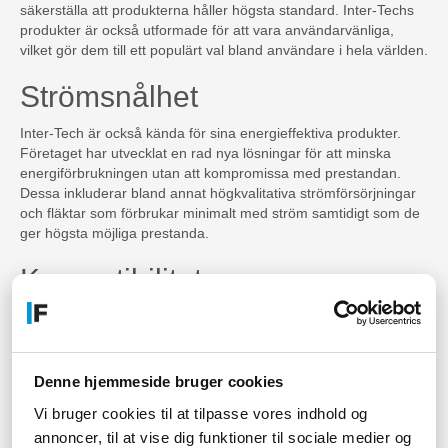
säkerställa att produkterna håller högsta standard. Inter-Techs
produkter är också utformade för att vara användarvänliga,
vilket gör dem till ett populärt val bland användare i hela världen.
Strömsnålhet
Inter-Tech är också kända för sina energieffektiva produkter.
Företaget har utvecklat en rad nya lösningar för att minska
energiförbrukningen utan att kompromissa med prestandan.
Dessa inkluderar bland annat högkvalitativa strömförsörjningar
och fläktar som förbrukar minimalt med ström samtidigt som de
ger högsta möjliga prestanda.
Kompatibilitet
Inter-Techs produkter är utformade för att vara kompatibla med
en mängd olika hårdvarukonfigurationer och operativsystem,
vilket gör dem till ett utmärkt val för användare som kräver
mångsidighet. Oavsett om du använder en PC, en server eller
Denne hjemmeside bruger cookies
en annan typ av dator, har Inter-Tech en produkt som passar
Vi bruger cookies til at tilpasse vores indhold og
just dina behov.
annoncer, til at vise dig funktioner til sociale medier og