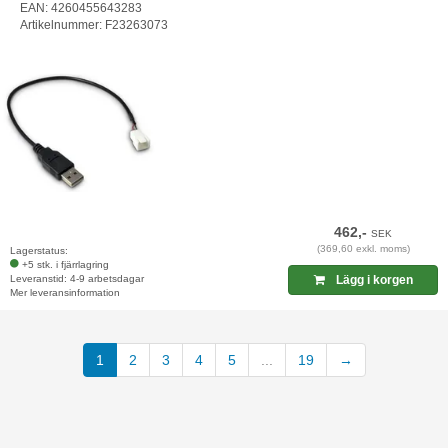
EAN: 4260455643283
Artikelnummer: F23263073
462,-
SEK
(369,60 exkl. moms)
Lagerstatus:
+5 stk. i fjärrlagring
Leveranstid: 4-9 arbetsdagar
Lägg i korgen
Mer leveransinformation
1
2
3
4
5
...
19
→