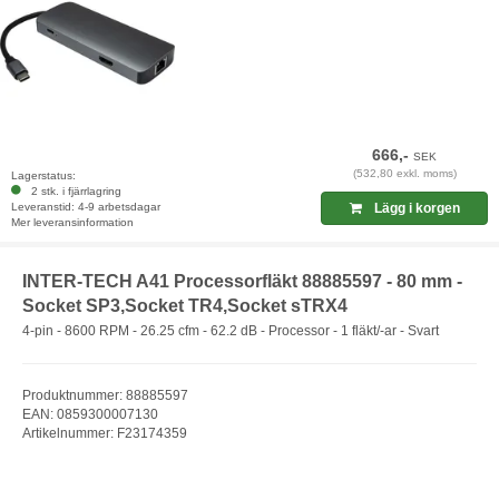
666,-
SEK
(532,80 exkl. moms)
Lagerstatus:
2 stk. i fjärrlagring
Leveranstid: 4-9 arbetsdagar
Lägg i korgen
Mer leveransinformation
INTER-TECH A41 Processorfläkt 88885597 - 80 mm -
Socket SP3,Socket TR4,Socket sTRX4
4-pin - 8600 RPM - 26.25 cfm - 62.2 dB - Processor - 1 fläkt/-ar - Svart
Produktnummer: 88885597
EAN: 0859300007130
Artikelnummer: F23174359