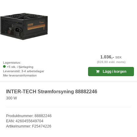
1.036,-
SEK
(828,80 exkl. moms)
Lagerstatus:
+5 stk. i fjärrlagring
Leveranstid: 3-4 arbetsdagar
Lägg i korgen
Mer leveransinformation
INTER-TECH Strømforsyning 88882246
300 W
Produktnummer: 88882246
EAN: 4260455649704
Artikelnummer: F25474226