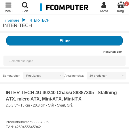
0
Menu
Sök
Konto
Korg
Tillverkare
INTER-TECH
INTER-TECH
Filter
Resultat:
380
Sortera efter:
Antal per sida:
INTER-TECH 4U 40240 Chassi 88887305 - Ställning -
ATX, micro ATX, Mini-ATX, Mini-ITX
2.5,3.5" - 15 cm - 20,8 cm - Stål - Svart, Grå
Produktnummer: 88887305
EAN: 4260455645942