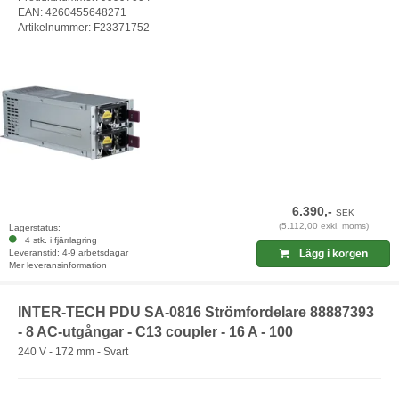
EAN: 4260455648271
Artikelnummer: F23371752
6.390,-
SEK
(5.112,00 exkl. moms)
Lagerstatus:
4 stk. i fjärrlagring
Leveranstid: 4-9 arbetsdagar
Lägg i korgen
Mer leveransinformation
INTER-TECH PDU SA-0816 Strömfordelare 88887393
- 8 AC-utgångar - C13 coupler - 16 A - 100
240 V - 172 mm - Svart