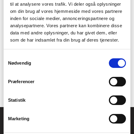
Säkerhet
til at analysere vores trafik. Vi deler også oplysninger
om din brug af vores hjemmeside med vores partnere
Inter-Techs produkter är också kända för sin höga säkerhet och
inden for sociale medier, annonceringspartnere og
tillförlitlighet. Företaget har investerat mycket i att utveckla
analysepartnere. Vores partnere kan kombinere disse
produkter som skyddar din data mot skadliga virus och malware.
data med andre oplysninger, du har givet dem, eller
Inter-Techs produkter är också utformade för att vara robusta
och hållbara, vilket ger extra skydd när det behövs som mest.
som de har indsamlet fra din brug af deres tjenester.
Design
Samtykkevalg
Nødvendig
Inter-Tech lägger stor vikt vid designen av sina produkter och
strävar efter att skapa produkter som inte bara är funktionella
utan också estetiskt tilltalande. Inter-Techs produkter är
Præferencer
utformade för att passa in i alla typer av datorsetuppar, från
hemmakontoret till den mest avancerade serverutrustningen.
Statistik
Allmänna frågor:
Marketing
kundservice@fcomputer.se