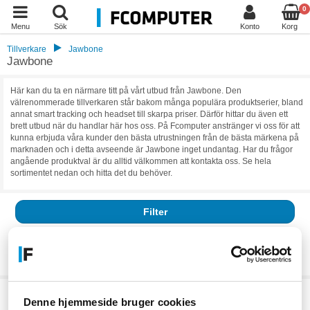
0
Menu
Sök
Konto
Korg
Tillverkare
Jawbone
Jawbone
Här kan du ta en närmare titt på vårt utbud från Jawbone. Den
välrenommerade tillverkaren står bakom många populära produktserier, bland
annat smart tracking och headset till skarpa priser. Därför hittar du även ett
brett utbud när du handlar här hos oss. På Fcomputer anstränger vi oss för att
kunna erbjuda våra kunder den bästa utrustningen från de bästa märkena på
marknaden och i detta avseende är Jawbone inget undantag. Har du frågor
angående produktval är du alltid välkommen att kontakta oss. Se hela
sortimentet nedan och hitta det du behöver.
Filter
Resultat:
0
Vi har för närvarande inga aktiva produkter, klicka vidare till vår
kategori
Denne hjemmeside bruger cookies
eller
tillverkaren.