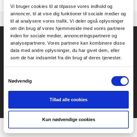
Kontakta gärna vår
kundtjänst.
om vi behöver hjälp med att hitta en
produkt.
Vi bruger cookies til at tilpasse vores indhold og
annoncer, til at vise dig funktioner til sociale medier og
til at analysere vores trafik. Vi deler også oplysninger
om din brug af vores hjemmeside med vores partnere
inden for sociale medier, annonceringspartnere og
Allmänna frågor:
analysepartnere. Vores partnere kan kombinere disse
kundservice@fcomputer.se
data med andre oplysninger, du har givet dem, eller
Service- och reklamationsavdelningen:
som de har indsamlet fra din brug af deres tjenester.
service@fcomputer.se
Samtykkevalg
Webbplatskarta
Nødvendig
Kundcenter
Skapa klagomål
Tillad alle cookies
3 veckors returrätt
Datasäkerhet/cookies
Præferencer
Ångra köp
Statistik
Kun nødvendige cookies
Kontakt