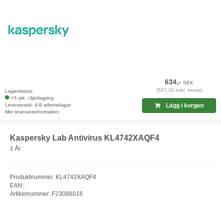
634,-
SEK
(507,20 exkl. moms)
Lagerstatus:
+5 stk. i fjärrlagring
Leveranstid: 4-9 arbetsdagar
Lägg i korgen
Mer leveransinformation
Kaspersky Lab Antivirus KL4742XAQF4
1 År
Produktnummer: KL4742XAQF4
EAN:
Artikelnummer: F23088016