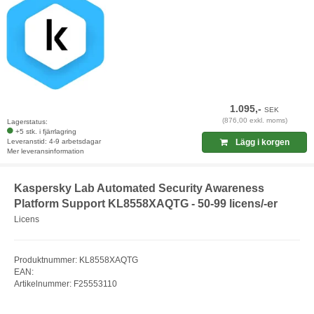
1.095,-
SEK
(876,00 exkl. moms)
Lagerstatus:
+5 stk. i fjärrlagring
Leveranstid: 4-9 arbetsdagar
Lägg i korgen
Mer leveransinformation
Kaspersky Lab Automated Security Awareness
Platform Support KL8558XAQTG - 50-99 licens/-er
Licens
Produktnummer: KL8558XAQTG
EAN:
Artikelnummer: F25553110