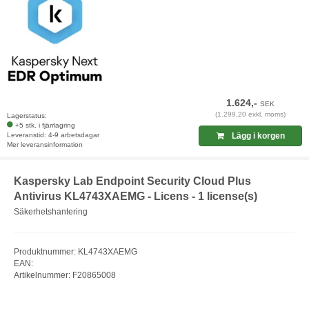
1.624,-
SEK
(1.299,20 exkl. moms)
Lagerstatus:
+5 stk. i fjärrlagring
Leveranstid: 4-9 arbetsdagar
Lägg i korgen
Mer leveransinformation
Kaspersky Lab Endpoint Security Cloud Plus
Antivirus KL4743XAEMG - Licens - 1 license(s)
Säkerhetshantering
Produktnummer: KL4743XAEMG
EAN:
Artikelnummer: F20865008