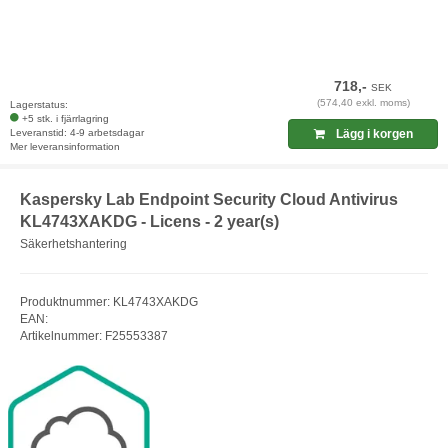
718,-
SEK
(574,40 exkl. moms)
Lagerstatus:
+5 stk. i fjärrlagring
Leveranstid: 4-9 arbetsdagar
Lägg i korgen
Mer leveransinformation
Kaspersky Lab Endpoint Security Cloud Antivirus
KL4743XAKDG - Licens - 2 year(s)
Säkerhetshantering
Produktnummer: KL4743XAKDG
EAN:
Artikelnummer: F25553387