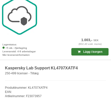
1.003,-
SEK
(802,40 exkl. moms)
Lagerstatus:
+5 stk. i fjärrlagring
Leveranstid: 4-9 arbetsdagar
Lägg i korgen
Mer leveransinformation
Kaspersky Lab Support KL4707XATF4
250-499 licenser - Tillæg
Produktnummer: KL4707XATF4
EAN:
Artikelnummer: F23073957