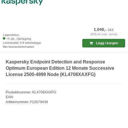
1.048,-
SEK
(838,40 exkl. moms)
Lagerstatus:
+5 stk. i fjärrlagring
Leveranstid: 4-9 arbetsdagar
Lägg i korgen
Mer leveransinformation
Kaspersky Endpoint Detection and Response
Optimum European Edition 12 Monate Successive
License 2500-4999 Node (KL4708XAXFG)
Produktnummer: KL4708XAXFG
EAN:
Artikelnummer: F22679438