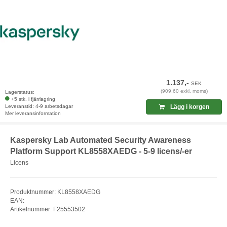
1.137,-
SEK
(909,60 exkl. moms)
Lagerstatus:
+5 stk. i fjärrlagring
Leveranstid: 4-9 arbetsdagar
Lägg i korgen
Mer leveransinformation
Kaspersky Lab Automated Security Awareness
Platform Support KL8558XAEDG - 5-9 licens/-er
Licens
Produktnummer: KL8558XAEDG
EAN:
Artikelnummer: F25553502