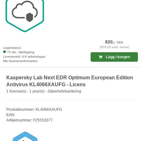
820,-
SEK
(656,00 exkl. moms)
Lagerstatus:
+5 stk. i fjärrlagring
Leveranstid: 4-9 arbetsdagar
Lägg i korgen
Mer leveransinformation
Kaspersky Lab Next EDR Optimum European Edition
Antivirus KL4066XAUFG - Licens
1 license(s) - 1 year(s) - Säkerhetshantering
Produktnummer: KL4066XAUFG
EAN:
Artikelnummer: F25553077