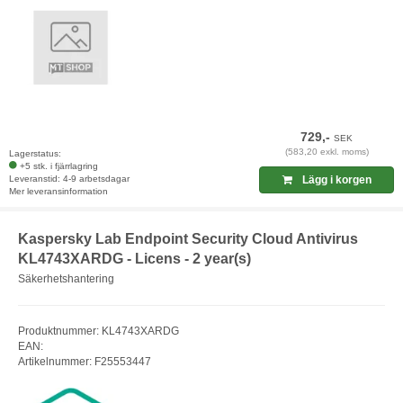
729,-
SEK
(583,20 exkl. moms)
Lagerstatus:
+5 stk. i fjärrlagring
Leveranstid: 4-9 arbetsdagar
Lägg i korgen
Mer leveransinformation
Kaspersky Lab Endpoint Security Cloud Antivirus
KL4743XARDG - Licens - 2 year(s)
Säkerhetshantering
Produktnummer: KL4743XARDG
EAN:
Artikelnummer: F25553447