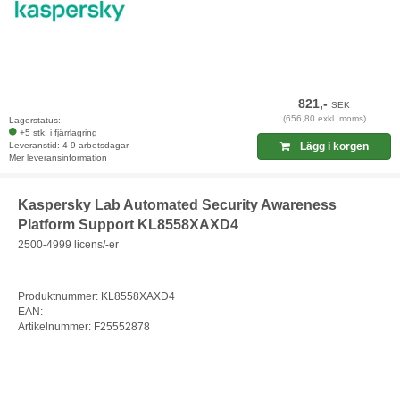
821,-
SEK
(656,80 exkl. moms)
Lagerstatus:
+5 stk. i fjärrlagring
Leveranstid: 4-9 arbetsdagar
Lägg i korgen
Mer leveransinformation
Kaspersky Lab Automated Security Awareness
Platform Support KL8558XAXD4
2500-4999 licens/-er
Produktnummer: KL8558XAXD4
EAN:
Artikelnummer: F25552878