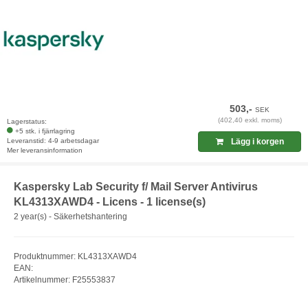
503,-
SEK
(402,40 exkl. moms)
Lagerstatus:
+5 stk. i fjärrlagring
Leveranstid: 4-9 arbetsdagar
Lägg i korgen
Mer leveransinformation
Kaspersky Lab Security f/ Mail Server Antivirus
KL4313XAWD4 - Licens - 1 license(s)
2 year(s) - Säkerhetshantering
Produktnummer: KL4313XAWD4
EAN:
Artikelnummer: F25553837