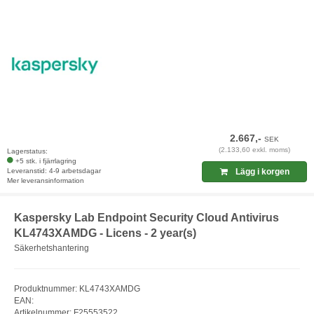
2.667,-
SEK
(2.133,60 exkl. moms)
Lagerstatus:
+5 stk. i fjärrlagring
Leveranstid: 4-9 arbetsdagar
Lägg i korgen
Mer leveransinformation
Kaspersky Lab Endpoint Security Cloud Antivirus
KL4743XAMDG - Licens - 2 year(s)
Säkerhetshantering
Produktnummer: KL4743XAMDG
EAN:
Artikelnummer: F25553522