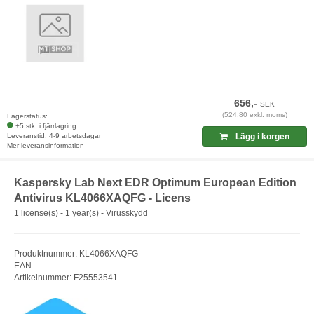
656,-
SEK
(524,80 exkl. moms)
Lagerstatus:
+5 stk. i fjärrlagring
Leveranstid: 4-9 arbetsdagar
Lägg i korgen
Mer leveransinformation
Kaspersky Lab Next EDR Optimum European Edition
Antivirus KL4066XAQFG - Licens
1 license(s) - 1 year(s) - Virusskydd
Produktnummer: KL4066XAQFG
EAN:
Artikelnummer: F25553541