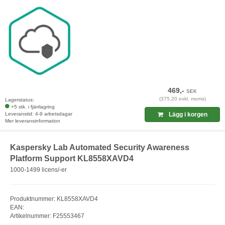
469,-
SEK
(375,20 exkl. moms)
Lagerstatus:
+5 stk. i fjärrlagring
Leveranstid: 4-9 arbetsdagar
Lägg i korgen
Mer leveransinformation
Kaspersky Lab Automated Security Awareness
Platform Support KL8558XAVD4
1000-1499 licens/-er
Produktnummer: KL8558XAVD4
EAN:
Artikelnummer: F25553467