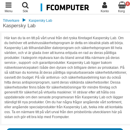
0
Menu
Sök
Konto
Korg
Tillverkare
Kaspersky Lab
Kaspersky Lab
Här kan du ta en titt på vårt urval från det ryska företaget Kaspersky Lab. Om
du behöver ett antivirussäkerhetsprogram är detta en idealisk plats att börja.
Kaspersky Lab tillhandahåller datorprogram och säkerhetsprogram till hela
världen, och vi är glada över att kunna erbjuda en rad av deras pålitliga
produkter. I kategorin mjukvara kan du bland annat titta närmare på deras
service-, support- och garantiprodukter. Kaspersky Lab ligger bakom
nätverksservicepaket i både den dyrare och billigare delen av prisskalan. På
så sätt kan du komma åt deras pålitliga signaturbaserade säkerhetsfunktioner,
oavsett din budget. På vår antivirus- och säkerhetsavdelning kan du också
hitta deras antispionprogram, samt deras välkända säkerhetssviter. Dessa
säkerhetssviter finns både för säkerhetslösningar för mindre företag och
generellt för säkerhet på virtuella maskiner. Vi strävar efter att hålla oss
uppdaterade om den senaste programvaran från Kaspersky Lab och lägger
ständigt till nya produkter. Om du har några frågor angående vårt sortiment,
eller angående specialprodukter från Kaspersky Lab, tveka inte att kontakta
oss. Ta en närmare titt på vårt urval från den prisbelönta utvecklaren här på
sidan och gör ett bra köp med Fcomputer.