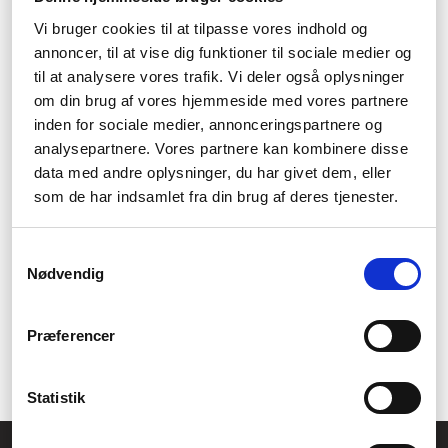
webbsajter som är ämnade för
Vi bruger cookies til at tilpasse vores indhold og
att stjäla dina personliga
annoncer, til at vise dig funktioner til sociale medier og
uppgifter.
til at analysere vores trafik. Vi deler også oplysninger
om din brug af vores hjemmeside med vores partnere
inden for sociale medier, annonceringspartnere og
Borttagningsfunktion -
analysepartnere. Vores partnere kan kombinere disse
Kaspersky Virus Removal Tool
data med andre oplysninger, du har givet dem, eller
hjälper användare att ta bort
som de har indsamlet fra din brug af deres tjenester.
illasinnad kod från sina
Samtykkevalg
datorer, vilket minskar risken
Nødvendig
för ytterligare skador.
Præferencer
Välj Kaspersky Labs programvara för effektivt skydd mot
cyberhot, oavsett om du är privatperson eller företagskund.
Statistik