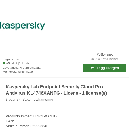
798,-
SEK
(638,40 exkl. moms)
Lagerstatus:
+5 stk. i fjärrlagring
Leveranstid: 4-9 arbetsdagar
Lägg i korgen
Mer leveransinformation
Kaspersky Lab Endpoint Security Cloud Pro
Antivirus KL4746XANTG - Licens - 1 license(s)
3 year(s) - Säkerhetshantering
Produktnummer: KL4746XANTG
EAN:
Artikelnummer: F25553840