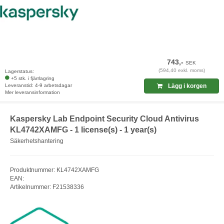
743,-
SEK
(594,40 exkl. moms)
Lagerstatus:
+5 stk. i fjärrlagring
Leveranstid: 4-9 arbetsdagar
Lägg i korgen
Mer leveransinformation
Kaspersky Lab Endpoint Security Cloud Antivirus
KL4742XAMFG - 1 license(s) - 1 year(s)
Säkerhetshantering
Produktnummer: KL4742XAMFG
EAN:
Artikelnummer: F21538336