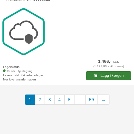
1.466,-
SEK
(1.172,80 exkl. moms)
Lagerstatus:
+5 stk. i fjärrlagring
Leveranstid: 4-9 arbetsdagar
Lägg i korgen
Mer leveransinformation
1
2
3
4
5
...
59
→