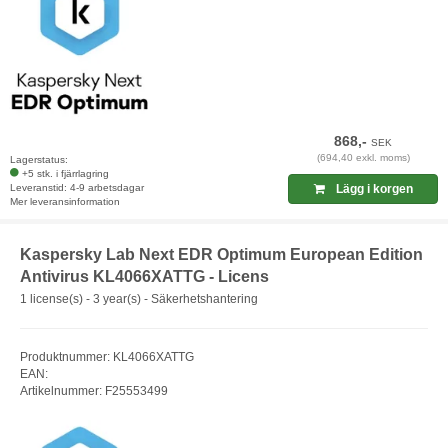
868,-
SEK
(694,40 exkl. moms)
Lagerstatus:
+5 stk. i fjärrlagring
Leveranstid: 4-9 arbetsdagar
Lägg i korgen
Mer leveransinformation
Kaspersky Lab Next EDR Optimum European Edition
Antivirus KL4066XATTG - Licens
1 license(s) - 3 year(s) - Säkerhetshantering
Produktnummer: KL4066XATTG
EAN:
Artikelnummer: F25553499