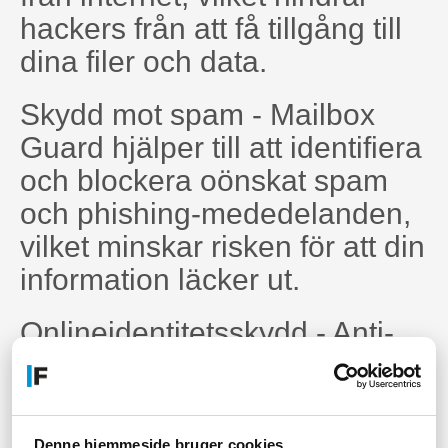
hackers från att få tillgång till
dina filer och data.
Skydd mot spam - Mailbox
Guard hjälper till att identifiera
och blockera oönskat spam
och phishing-mededelanden,
vilket minskar risken för att din
information läcker ut.
Onlineidentitetsskydd - Anti-
Phishing skyddar din
onlineidentitet genom att
spåra och blockera
Denne hjemmeside bruger cookies