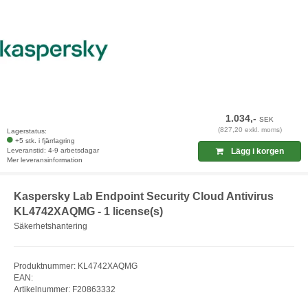
1.034,-
SEK
(827,20 exkl. moms)
Lagerstatus:
+5 stk. i fjärrlagring
Leveranstid: 4-9 arbetsdagar
Lägg i korgen
Mer leveransinformation
Kaspersky Lab Endpoint Security Cloud Antivirus
KL4742XAQMG - 1 license(s)
Säkerhetshantering
Produktnummer: KL4742XAQMG
EAN:
Artikelnummer: F20863332