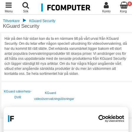
0
Menu
Sök
Konto
Korg
Tillverkare
KGuard Security
KGuard Security
Här på den här sidan kan du ta en närmare titt på vårt urval från KGuard
Security. Om du letar efter någon speciell utrustning för videoövervakning, då
har du kommit till rätt ställe. Det erkända varumärket ligger bakom ett stort
antal populära övervakningsprodukter till skarpa priser. Vi anstränger oss för
att hålla oss uppdaterade med de senaste produkterna från KGuard Security
och lägger ständigt till nya artiklar. Om du har några frågor angående vårt
utbud eller angående särskilda produkter är du mer än välkommen att
kontakta oss. Se hela sortimentet här på sidan.
KGuard säkerhets-
KGuard
DVR
videoövervakningslösningar
Visa mer
Filter