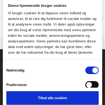
Resultat:
0
Denne hjemmeside bruger cookies
Vi bruger cookies til at tilpasse vores indhold og
annoncer, til at vise dig funktioner til sociale medier og
Vi har för närvarande inga aktiva produkter, klicka vidare till vår
kategori
til at analysere vores trafik. Vi deler også oplysninger
eller
tillverkaren.
om din brug af vores hjemmeside med vores partnere
Kontakta gärna vår
kundtjänst.
om vi behöver hjälp med att hitta en
produkt.
inden for sociale medier, annonceringspartnere og
analysepartnere. Vores partnere kan kombinere disse
data med andre oplysninger, du har givet dem, eller
som de har indsamlet fra din brug af deres tjenester.
Allmänna frågor:
kundservice@fcomputer.se
Samtykkevalg
Nødvendig
Service- och reklamationsavdelningen:
service@fcomputer.se
Præferencer
Webbplatskarta
Kundcenter
Skapa klagomål
Tillad alle cookies
Statistik