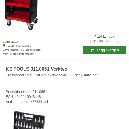
4.141,-
SEK
(3.312,80 exkl. moms)
Lagerstatus:
1 stk. i fjärrlagring
Leveranstid: 4-9 arbetsdagar
Lägg i korgen
Mer leveransinformation
KS TOOLS 911.0661 Verktyg
Kromvanadinstål - 3/8 mm hylsstorlekar - 61 st hylshuvuden
Produktnummer: 911.0661
EAN: 4042146043448
Artikelnummer: F22939151