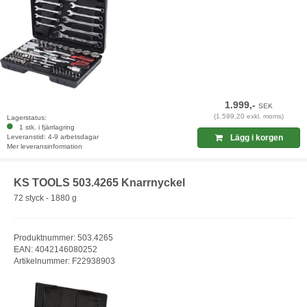
1.999,-
SEK
(1.599,20 exkl. moms)
Lagerstatus:
1 stk. i fjärrlagring
Leveranstid: 4-9 arbetsdagar
Lägg i korgen
Mer leveransinformation
KS TOOLS 503.4265 Knarrnyckel
72 styck - 1880 g
Produktnummer: 503.4265
EAN: 4042146080252
Artikelnummer: F22938903