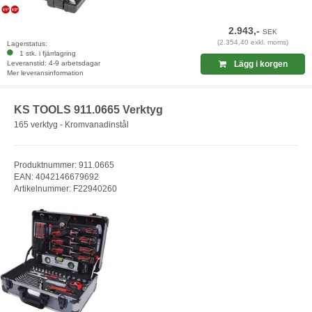
2.943,-
SEK
(2.354,40 exkl. moms)
Lagerstatus:
1 stk. i fjärrlagring
Leveranstid: 4-9 arbetsdagar
Lägg i korgen
Mer leveransinformation
KS TOOLS 911.0665 Verktyg
165 verktyg - Kromvanadinstål
Produktnummer: 911.0665
EAN: 4042146679692
Artikelnummer: F22940260