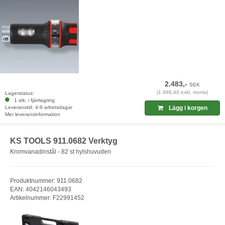
2.483,-
SEK
(1.986,40 exkl. moms)
Lagerstatus:
1 stk. i fjärrlagring
Leveranstid: 4-9 arbetsdagar
Lägg i korgen
Mer leveransinformation
KS TOOLS 911.0682 Verktyg
Kromvanadinstål - 82 st hylshuvuden
Produktnummer: 911.0682
EAN: 4042146043493
Artikelnummer: F22991452