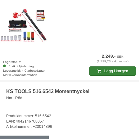
2.249,-
SEK
(1.799,20 exkl. moms)
Lagerstatus:
4 stk. i fjärrlagring
Leveranstid: 4-9 arbetsdagar
Lägg i korgen
Mer leveransinformation
KS TOOLS ‎516.6542 Momentnyckel
Nm - Röd
Produktnummer: 516.6542
EAN: 4042146708057
Artikelnummer: F23014896