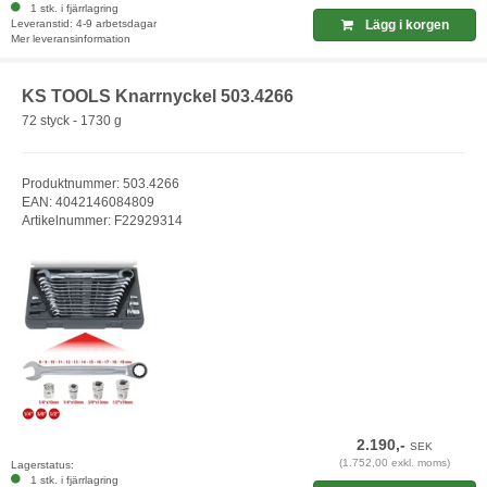
1 stk. i fjärrlagring
Leveranstid: 4-9 arbetsdagar
Lägg i korgen
Mer leveransinformation
KS TOOLS Knarrnyckel 503.4266
72 styck - 1730 g
Produktnummer: 503.4266
EAN: 4042146084809
Artikelnummer: F22929314
2.190,-
SEK
(1.752,00 exkl. moms)
Lagerstatus:
1 stk. i fjärrlagring