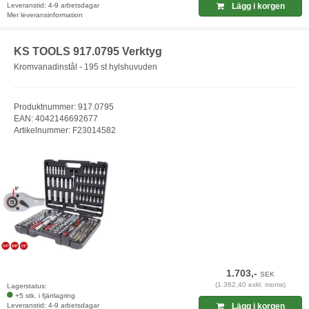
Leveranstid: 4-9 arbetsdagar
Lägg i korgen
Mer leveransinformation
KS TOOLS 917.0795 Verktyg
Kromvanadinstål - 195 st hylshuvuden
Produktnummer: 917.0795
EAN: 4042146692677
Artikelnummer: F23014582
1.703,-
SEK
(1.362,40 exkl. moms)
Lagerstatus:
+5 stk. i fjärrlagring
Leveranstid: 4-9 arbetsdagar
Lägg i korgen