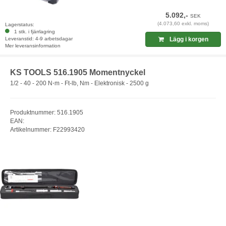
5.092,-
SEK
(4.073,60 exkl. moms)
Lagerstatus:
1 stk. i fjärrlagring
Leveranstid: 4-9 arbetsdagar
Lägg i korgen
Mer leveransinformation
KS TOOLS 516.1905 Momentnyckel
1/2 - 40 - 200 N⋅m - Ft-lb, Nm - Elektronisk - 2500 g
Produktnummer: 516.1905
EAN:
Artikelnummer: F22993420