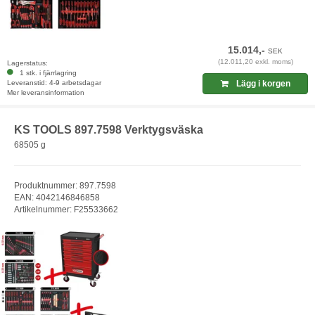
15.014,-
SEK
(12.011,20 exkl. moms)
Lagerstatus:
1 stk. i fjärrlagring
Leveranstid: 4-9 arbetsdagar
Lägg i korgen
Mer leveransinformation
KS TOOLS 897.7598 Verktygsväska
68505 g
Produktnummer: 897.7598
EAN: 4042146846858
Artikelnummer: F25533662