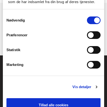
som de har indsamlet fra din brug af deres tjenester.
1
2
→
Samtykkevalg
Nødvendig
Præferencer
Statistik
Allmänna frågor:
Marketing
kundservice@fcomputer.se
Service- och reklamationsavdelningen:
service@fcomputer.se
Vis detaljer
Webbplatskarta
Kundcenter
Skapa klagomål
Tillad alle cookies