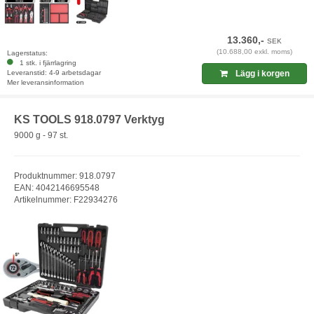
13.360,-
SEK
(10.688,00 exkl. moms)
Lagerstatus:
1 stk. i fjärrlagring
Leveranstid: 4-9 arbetsdagar
Lägg i korgen
Mer leveransinformation
KS TOOLS 918.0797 Verktyg
9000 g - 97 st.
Produktnummer: 918.0797
EAN: 4042146695548
Artikelnummer: F22934276