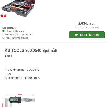
2.634,-
SEK
(2.107,20 exkl. moms)
Lagerstatus:
1 stk. i fjärrlagring
Leveranstid: 4-9 arbetsdagar
Lägg i korgen
Mer leveransinformation
KS TOOLS 300.0540 Sjutmått
130 g
Produktnummer: 300.0540
EAN:
Artikelnummer: F23004820