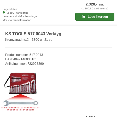
2.326,-
SEK
(1.860,80 exkl. moms)
Lagerstatus:
2 stk. i fjärrlagring
Leveranstid: 4-9 arbetsdagar
Lägg i korgen
Mer leveransinformation
KS TOOLS 517.0043 Verktyg
Kromvanadinstål - 3800 g - 21 st.
Produktnummer: 517.0043
EAN: 4042146036181
Artikelnummer: F22928290