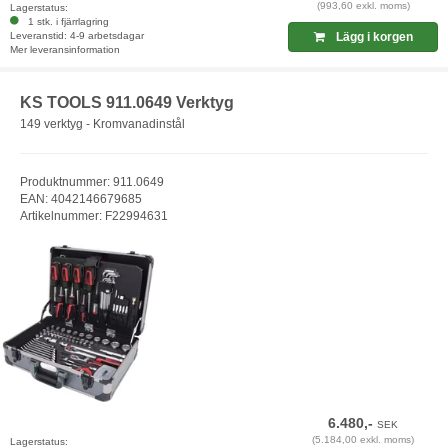
(993,60 exkl. moms)
Lagerstatus:
1 stk. i fjärrlagring
Leveranstid: 4-9 arbetsdagar
Lägg i korgen
Mer leveransinformation
KS TOOLS 911.0649 Verktyg
149 verktyg - Kromvanadinstål
Produktnummer: 911.0649
EAN: 4042146679685
Artikelnummer: F22994631
6.480,-
SEK
(5.184,00 exkl. moms)
Lagerstatus: