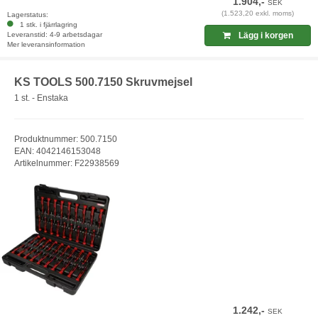
1.904,-
SEK
(1.523,20 exkl. moms)
Lagerstatus:
1 stk. i fjärrlagring
Leveranstid: 4-9 arbetsdagar
Lägg i korgen
Mer leveransinformation
KS TOOLS 500.7150 Skruvmejsel
1 st. - Enstaka
Produktnummer: 500.7150
EAN: 4042146153048
Artikelnummer: F22938569
1.242,-
SEK