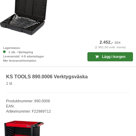
2.452,-
SEK
(1.961,60 exkl. moms)
Lagerstatus:
2 stk. i fjärrlagring
Leveranstid: 4-9 arbetsdagar
Lägg i korgen
Mer leveransinformation
KS TOOLS 890.0006 Verktygsväska
1 st.
Produktnummer: 890.0006
EAN:
Artikelnummer: F22989712