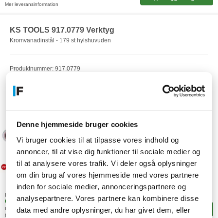
Mer leveransinformation
KS TOOLS 917.0779 Verktyg
Kromvanadinstål - 179 st hylshuvuden
Produktnummer: 917.0779
EAN: 4042146471838
Artikelnummer: F23014476
Denne hjemmeside bruger cookies
Vi bruger cookies til at tilpasse vores indhold og
annoncer, til at vise dig funktioner til sociale medier og
til at analysere vores trafik. Vi deler også oplysninger
om din brug af vores hjemmeside med vores partnere
1.772,-
inden for sociale medier, annonceringspartnere og
SEK
(1.417,60 exkl. moms)
Lagerstatus:
analysepartnere. Vores partnere kan kombinere disse
+5 stk. i fjärrlagring
data med andre oplysninger, du har givet dem, eller
Leveranstid: 4-9 arbetsdagar
Lägg i korgen
Mer leveransinformation