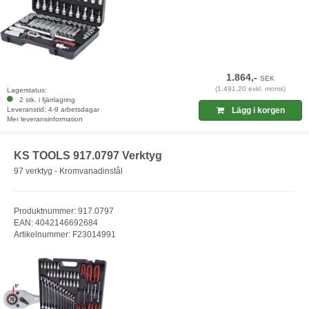
1.864,-
SEK
(1.491,20 exkl. moms)
Lagerstatus:
2 stk. i fjärrlagring
Leveranstid: 4-9 arbetsdagar
Lägg i korgen
Mer leveransinformation
KS TOOLS 917.0797 Verktyg
97 verktyg - Kromvanadinstål
Produktnummer: 917.0797
EAN: 4042146692684
Artikelnummer: F23014991