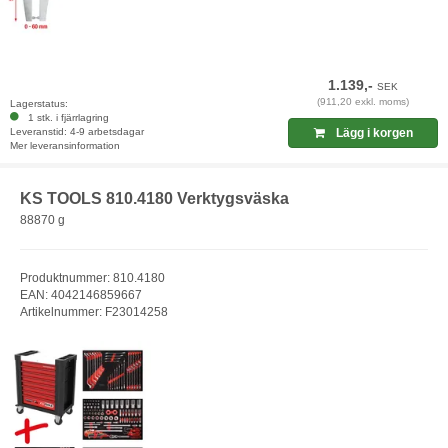
1.139,-
SEK
(911,20 exkl. moms)
Lagerstatus:
1 stk. i fjärrlagring
Leveranstid: 4-9 arbetsdagar
Lägg i korgen
Mer leveransinformation
KS TOOLS 810.4180 Verktygsväska
88870 g
Produktnummer: 810.4180
EAN: 4042146859667
Artikelnummer: F23014258