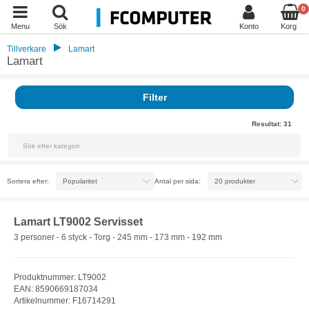
0
Menu
Sök
Konto
Korg
Tillverkare
Lamart
Lamart
Filter
Resultat:
31
Sortera efter:
Antal per sida:
Lamart LT9002 Servisset
3 personer - 6 styck - Torg - 245 mm - 173 mm - 192 mm
Produktnummer: LT9002
EAN: 8590669187034
Artikelnummer: F16714291