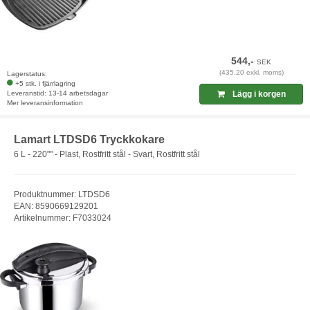
544,-
SEK
(435,20 exkl. moms)
Lagerstatus:
+5 stk. i fjärrlagring
Leveranstid: 13-14 arbetsdagar
Lägg i korgen
Mer leveransinformation
Lamart LTDSD6 Tryckkokare
6 L - 220"" - Plast, Rostfritt stål - Svart, Rostfritt stål
Produktnummer: LTDSD6
EAN: 8590669129201
Artikelnummer: F7033024