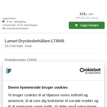
619,-
SEK
(495,20 exkl. moms)
Lagerstatus:
4 stk. i fjärrlagring
Leveranstid: 13-14 arbetsdagar
Lägg i korgen
Mer leveransinformation
Lamart Dryckesbehållare LT4045
23.3 mm höjd - Svart
Produktnummer: LT4045
EAN: 8590669247264
Artikelnummer: F16345714
Denne hjemmeside bruger cookies
Vi bruger cookies til at tilpasse vores indhold og
annoncer, til at vise dig funktioner til sociale medier og
til at analysere vores trafik. Vi deler også oplysninger