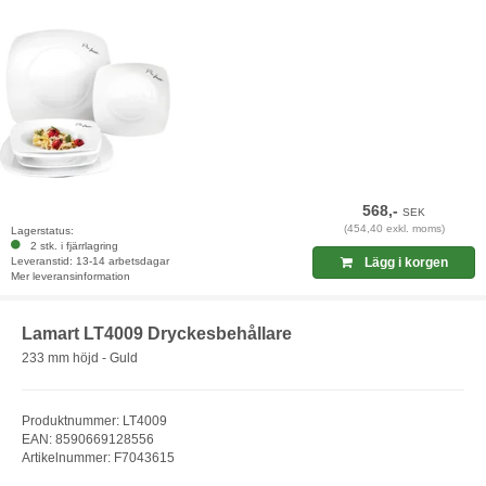
568,-
SEK
(454,40 exkl. moms)
Lagerstatus:
2 stk. i fjärrlagring
Leveranstid: 13-14 arbetsdagar
Lägg i korgen
Mer leveransinformation
Lamart LT4009 Dryckesbehållare
233 mm höjd - Guld
Produktnummer: LT4009
EAN: 8590669128556
Artikelnummer: F7043615