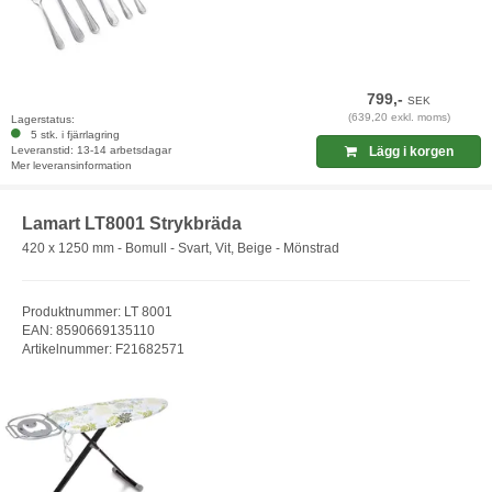
799,-
SEK
(639,20 exkl. moms)
Lagerstatus:
5 stk. i fjärrlagring
Leveranstid: 13-14 arbetsdagar
Lägg i korgen
Mer leveransinformation
Lamart LT8001 Strykbräda
420 x 1250 mm - Bomull - Svart, Vit, Beige - Mönstrad
Produktnummer: LT 8001
EAN: 8590669135110
Artikelnummer: F21682571