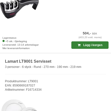
504,-
SEK
(403,20 exkl. moms)
Lagerstatus:
+5 stk. i fjärrlagring
Leveranstid: 13-14 arbetsdagar
Lägg i korgen
Mer leveransinformation
Lamart LT9001 Servisset
3 personer - 6 styck - Rund - 270 mm - 190 mm - 219 mm
Produktnummer: LT9001
EAN: 8590669187027
Artikelnummer: F16714334