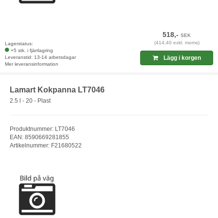
518,-
SEK
(414,40 exkl. moms)
Lagerstatus:
+5 stk. i fjärrlagring
Leveranstid: 13-14 arbetsdagar
Lägg i korgen
Mer leveransinformation
Lamart Kokpanna LT7046
2.5 l - 20 - Plast
Produktnummer: LT7046
EAN: 8590669281855
Artikelnummer: F21680522