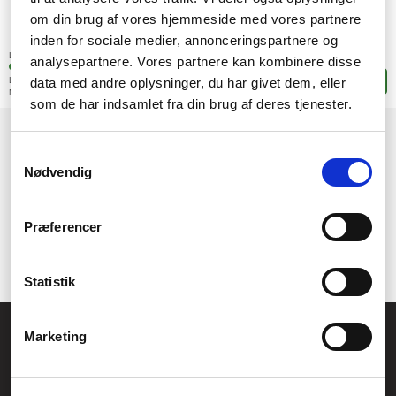
om din brug af vores hjemmeside med vores partnere
504,-
inden for sociale medier, annonceringspartnere og
SEK
(403,20 exkl. moms)
Lagerstatus:
analysepartnere. Vores partnere kan kombinere disse
+5 stk. i fjärrlagring
data med andre oplysninger, du har givet dem, eller
Leveranstid: 13-14 arbetsdagar
Lägg i korgen
Mer leveransinformation
som de har indsamlet fra din brug af deres tjenester.
1
2
→
Samtykkevalg
Nødvendig
Præferencer
Statistik
Allmänna frågor:
Marketing
kundservice@fcomputer.se
Service- och reklamationsavdelningen: