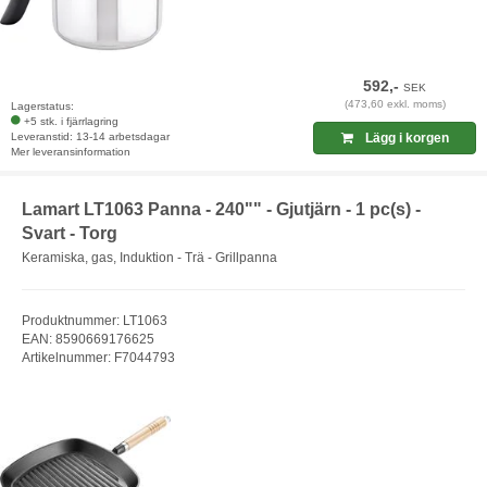
592,-
SEK
(473,60 exkl. moms)
Lagerstatus:
+5 stk. i fjärrlagring
Leveranstid: 13-14 arbetsdagar
Lägg i korgen
Mer leveransinformation
Lamart LT1063 Panna - 240"" - Gjutjärn - 1 pc(s) -
Svart - Torg
Keramiska, gas, Induktion - Trä - Grillpanna
Produktnummer: LT1063
EAN: 8590669176625
Artikelnummer: F7044793