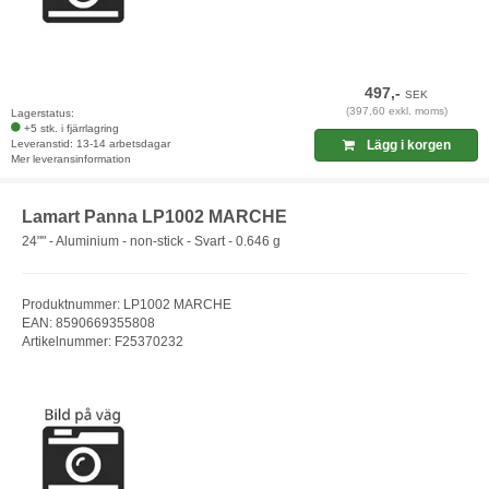
497,-
SEK
(397,60 exkl. moms)
Lagerstatus:
+5 stk. i fjärrlagring
Leveranstid: 13-14 arbetsdagar
Lägg i korgen
Mer leveransinformation
Lamart Panna LP1002 MARCHE
24"" - Aluminium - non-stick - Svart - 0.646 g
Produktnummer: LP1002 MARCHE
EAN: 8590669355808
Artikelnummer: F25370232