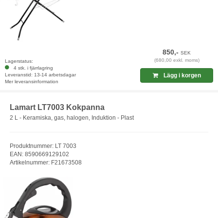
850,-
SEK
(680,00 exkl. moms)
Lagerstatus:
4 stk. i fjärrlagring
Leveranstid: 13-14 arbetsdagar
Lägg i korgen
Mer leveransinformation
Lamart LT7003 Kokpanna
2 L - Keramiska, gas, halogen, Induktion - Plast
Produktnummer: LT 7003
EAN: 8590669129102
Artikelnummer: F21673508