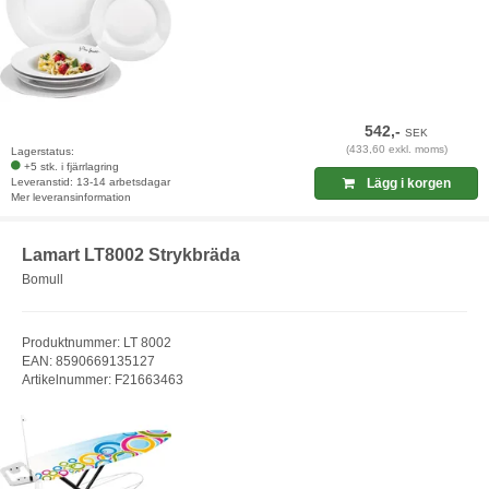
542,-
SEK
(433,60 exkl. moms)
Lagerstatus:
+5 stk. i fjärrlagring
Leveranstid: 13-14 arbetsdagar
Lägg i korgen
Mer leveransinformation
Lamart LT8002 Strykbräda
Bomull
Produktnummer: LT 8002
EAN: 8590669135127
Artikelnummer: F21663463