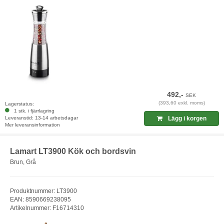
492,-
SEK
(393,60 exkl. moms)
Lagerstatus:
1 stk. i fjärrlagring
Leveranstid: 13-14 arbetsdagar
Lägg i korgen
Mer leveransinformation
Lamart LT3900 Kök och bordsvin
Brun, Grå
Produktnummer: LT3900
EAN: 8590669238095
Artikelnummer: F16714310