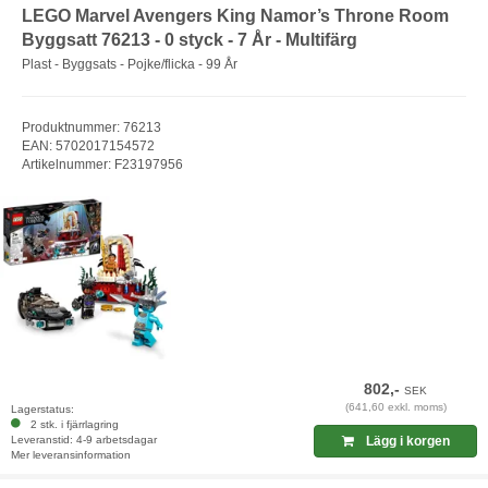
LEGO Marvel Avengers King Namor’s Throne Room
Byggsatt 76213 - 0 styck - 7 År - Multifärg
Plast - Byggsats - Pojke/flicka - 99 År
Produktnummer: 76213
EAN: 5702017154572
Artikelnummer: F23197956
802,-
SEK
(641,60 exkl. moms)
Lagerstatus:
2 stk. i fjärrlagring
Leveranstid: 4-9 arbetsdagar
Lägg i korgen
Mer leveransinformation