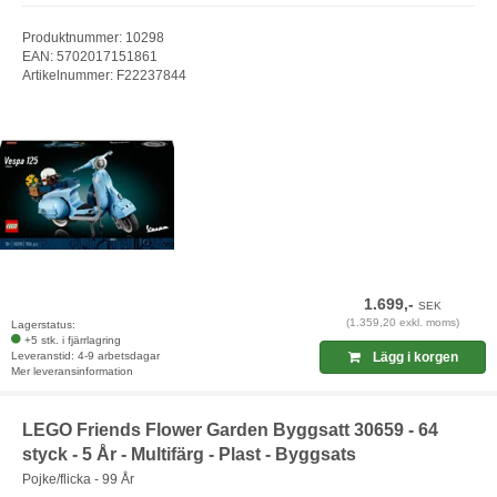
Produktnummer: 10298
EAN: 5702017151861
Artikelnummer: F22237844
1.699,-
SEK
(1.359,20 exkl. moms)
Lagerstatus:
+5 stk. i fjärrlagring
Leveranstid: 4-9 arbetsdagar
Lägg i korgen
Mer leveransinformation
LEGO Friends Flower Garden Byggsatt 30659 - 64
styck - 5 År - Multifärg - Plast - Byggsats
Pojke/flicka - 99 År