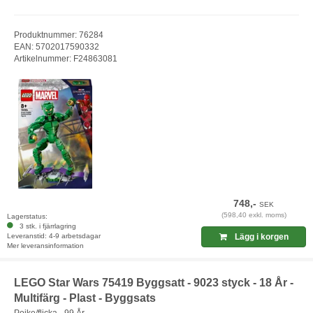
Produktnummer: 76284
EAN: 5702017590332
Artikelnummer: F24863081
748,-
SEK
(598,40 exkl. moms)
Lagerstatus:
3 stk. i fjärrlagring
Leveranstid: 4-9 arbetsdagar
Lägg i korgen
Mer leveransinformation
LEGO Star Wars 75419 Byggsatt - 9023 styck - 18 År -
Multifärg - Plast - Byggsats