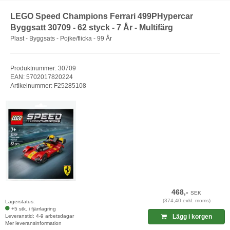
LEGO Speed Champions Ferrari 499PHypercar
Byggsatt 30709 - 62 styck - 7 År - Multifärg
Plast - Byggsats - Pojke/flicka - 99 År
Produktnummer: 30709
EAN: 5702017820224
Artikelnummer: F25285108
468,-
SEK
(374,40 exkl. moms)
Lagerstatus:
+5 stk. i fjärrlagring
Leveranstid: 4-9 arbetsdagar
Lägg i korgen
Mer leveransinformation