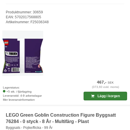
Produktnummer: 30659
EAN: 5702017568805
Artikelnummer: F25036348
467,-
SEK
(373,60 exkl. moms)
Lagerstatus:
+5 stk. i fjärrlagring
Leveranstid: 4-9 arbetsdagar
Lägg i korgen
Mer leveransinformation
LEGO Green Goblin Construction Figure Byggsatt
76284 - 0 styck - 8 År - Multifärg - Plast
Byggsats - Pojke/flicka - 99 År