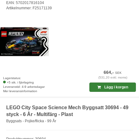
EAN: 5702017816104
Artikelnummer: F25171139
664,-
SEK
(531,20 exkl. moms)
Lagerstatus:
+5 stk. i fjärrlagring
Leveranstid: 4-9 arbetsdagar
Lägg i korgen
Mer leveransinformation
LEGO City Space Science Mech Byggsatt 30694 - 49
styck - 6 År - Multifärg - Plast
Byggsats - Pojke/flicka - 99 År