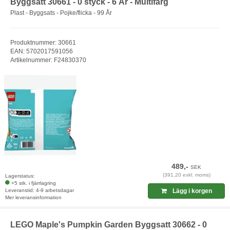
Byggsatt 30661 - 0 styck - 6 År - Multifärg
Plast - Byggsats - Pojke/flicka - 99 År
Produktnummer: 30661
EAN: 5702017591056
Artikelnummer: F24830370
489,-
SEK
(391,20 exkl. moms)
Lagerstatus:
+5 stk. i fjärrlagring
Leveranstid: 4-9 arbetsdagar
Lägg i korgen
Mer leveransinformation
LEGO Maple's Pumpkin Garden Byggsatt 30662 - 0