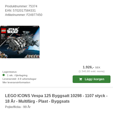
Produktnummer: 75374
EAN: 5702017584331
Artikelnummer: F24977450
1.926,-
SEK
(1.540,80 exkl. moms)
Lagerstatus:
1 stk. i fjärrlagring
Leveranstid: 4-9 arbetsdagar
Lägg i korgen
Mer leveransinformation
LEGO ICONS Vespa 125 Byggsatt 10298 - 1107 styck -
18 År - Multifärg - Plast - Byggsats
Pojke/flicka - 99 År