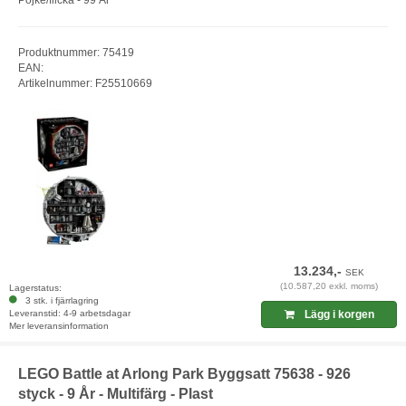
Pojke/flicka - 99 År
Produktnummer: 75419
EAN:
Artikelnummer: F25510669
13.234,-
SEK
(10.587,20 exkl. moms)
Lagerstatus:
3 stk. i fjärrlagring
Leveranstid: 4-9 arbetsdagar
Lägg i korgen
Mer leveransinformation
LEGO Battle at Arlong Park Byggsatt 75638 - 926
styck - 9 År - Multifärg - Plast