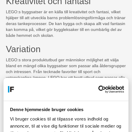
Kreativitet och fantasi
LEGO:s byggsatser är en källa till kreativitet och fantasi, vilket
hjälper till att utveckla barns problemlösningsförmåga och tränar
deras tankeprocesser. De kan bygga och skapa allt vad fantasin
kan komma på, vilket gör byggleksaker till en oumbärlig del av
både hemmet och skolan.
Variation
LEGO:s stora produktutbud ger människor möjlighet att välja
bland en mängd olika byggsatser som passar alla åldersgrupper
och intressen. Från tecknade favoriter till sport och
vetenskapliga ämnen, LEGO har ett brett utbud som passar alla.
Uppmuntrar samarbete
LEGO har utvecklat lek- och utbildningsprodukter som
uppmuntrar till samarbete, både hemma och i skolan.
Denne hjemmeside bruger cookies
Samarbetet med familjemedlemmar eller klasskamrater för att
Vi bruger cookies til at tilpasse vores indhold og
bygga och skapa något tillsammans kan stärka band och lära ut
viktiga sociala färdigheter.
annoncer, til at vise dig funktioner til sociale medier og