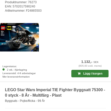
Produktnummer: 76273
EAN: 5702017590240
Artikelnummer: F24865503
1.132,-
SEK
(905,60 exkl. moms)
Lagerstatus:
2 stk. i fjärrlagring
Leveranstid: 4-9 arbetsdagar
Lägg i korgen
Mer leveransinformation
LEGO Star Wars Imperial TIE Fighter Byggsatt 75300 -
0 styck - 8 År - Multifärg - Plast
Byggsats - Pojke/flicka - 99 År