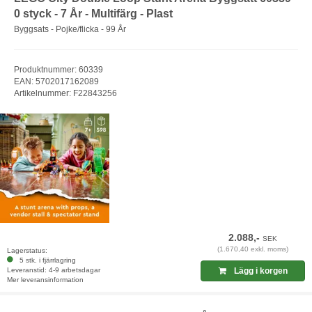
0 styck - 7 År - Multifärg - Plast
Byggsats - Pojke/flicka - 99 År
Produktnummer: 60339
EAN: 5702017162089
Artikelnummer: F22843256
2.088,-
SEK
(1.670,40 exkl. moms)
Lagerstatus:
5 stk. i fjärrlagring
Leveranstid: 4-9 arbetsdagar
Lägg i korgen
Mer leveransinformation