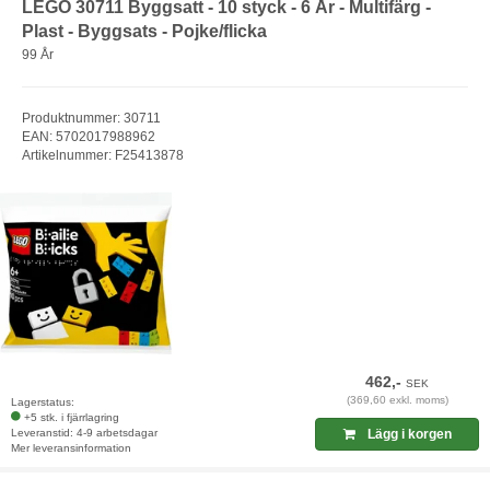
LEGO 30711 Byggsatt - 10 styck - 6 År - Multifärg -
Plast - Byggsats - Pojke/flicka
99 År
Produktnummer: 30711
EAN: 5702017988962
Artikelnummer: F25413878
462,-
SEK
(369,60 exkl. moms)
Lagerstatus:
+5 stk. i fjärrlagring
Leveranstid: 4-9 arbetsdagar
Lägg i korgen
Mer leveransinformation