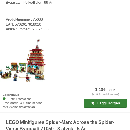
Byggsats - Pojke/flicka - 99 År
Produktnummer: 75638
EAN: 5702017818016
Artikelnummer: F25324336
1.196,-
SEK
(956,80 exkl. moms)
Lagerstatus:
1 stk. i fjärrlagring
Leveranstid: 4-9 arbetsdagar
Lägg i korgen
Mer leveransinformation
LEGO Minifigures Spider-Man: Across the Spider-
Verse Byggsatt 71050 - 8 styck - 5 År