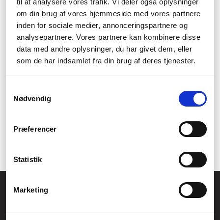
til at analysere vores trafik. Vi deler også oplysninger
Kvalitet
om din brug af vores hjemmeside med vores partnere
inden for sociale medier, annonceringspartnere og
LEGO byggsatser är tillverkade med högsta kvalitet och
analysepartnere. Vores partnere kan kombinere disse
noggrannhet, vilket garanterar att de kan byggas om och om
data med andre oplysninger, du har givet dem, eller
igen. Deras tåliga bitar kommer att hålla för både lek och för att
lekfullt utforska olika sätt att bygga.
som de har indsamlet fra din brug af deres tjenester.
Lärande
Samtykkevalg
Nødvendig
LEGO har också utvecklat utbildningsprodukter som uppmuntrar
till lärande genom att integrera vetenskapliga ämnen och
tekniska utmaningar i deras byggsatser. Detta gör att LEGO blir
Præferencer
en användbar resurs både i skolan och för hemmaträning, där
det hjälper till att utveckla intresse för vetenskap och teknik.
Statistik
Allmänna frågor:
Marketing
kundservice@fcomputer.se
Service- och reklamationsavdelningen: