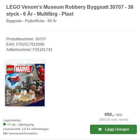
LEGO Venom's Museum Robbery Byggsatt 30707 - 36
styck - 6 År - Multifärg - Plast
Byggsats - Pojke/flicka - 99 År
Produktnummer: 30707
EAN: 5702017819396
Artikelnummer: F25181742
450,-
SEK
(360,00 exkl. moms)
Lagerstatus:
+5 stk. i fjärrlagring
Leveranstid: 13-14 arbetsdagar
Lägg i korgen
Mer leveransinformation