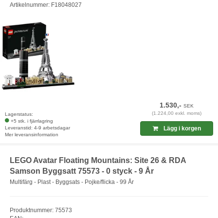
Artikelnummer: F18048027
1.530,-
SEK
(1.224,00 exkl. moms)
Lagerstatus:
+5 stk. i fjärrlagring
Leveranstid: 4-9 arbetsdagar
Lägg i korgen
Mer leveransinformation
LEGO Avatar Floating Mountains: Site 26 & RDA
Samson Byggsatt 75573 - 0 styck - 9 År
Multifärg - Plast - Byggsats - Pojke/flicka - 99 År
Produktnummer: 75573