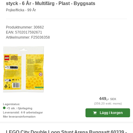
styck - 6 År - Multifärg - Plast - Byggsats
Pojke/flicka - 99 År
Produktnummer: 30662
EAN: 5702017592671
Artikelnummer: F25036358
449,-
SEK
(359,20 exkl. moms)
Lagerstatus:
+5 stk. i fjärrlagring
Leveranstid: 4-9 arbetsdagar
Lägg i korgen
Mer leveransinformation
LEGO City Double Loop Stunt Arena Byggsatt 60339 -