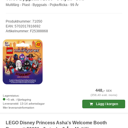
Multifärg - Plast - Byggsats - Pojke/flicka - 99 År
Produktnummer: 71050
EAN: 5702017816692
Artikelnummer: F25388868
448,-
SEK
(358,40 exkl. moms)
Lagerstatus:
+5 stk. i fjärrlagring
Leveranstid: 13-14 arbetsdagar
Lägg i korgen
Mer leveransinformation
LEGO Disney Princess Asha's Welcome Booth