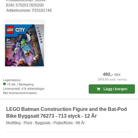
Produktnummer: 30694
EAN: 5702017820200
Artikelnummer: F25181746
492,-
SEK
(393,60 exkl. moms)
Lagerstatus:
+5 stk. i fjärrlagring
Leveranstid: 4-9 arbetsdagar
Lägg i korgen
Mer leveransinformation
LEGO Batman Construction Figure and the Bat-Pod
Bike Byggsatt 76273 - 713 styck - 12 År
Multifärg - Plast - Byggsats - Pojke/flicka - 99 År