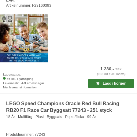
EAN:
Artikelnummer: F23160393
1.236,-
SEK
(988,80 exkl. moms)
Lagerstatus:
+5 stk. i fjärrlagring
Leveranstid: 4-9 arbetsdagar
Lägg i korgen
Mer leveransinformation
LEGO Speed Champions Oracle Red Bull Racing
RB20 F1 Race Car Byggsatt 77243 - 251 styck
18 År - Multifärg - Plast - Byggsats - Pojke/flicka - 99 År
Produktnummer: 77243