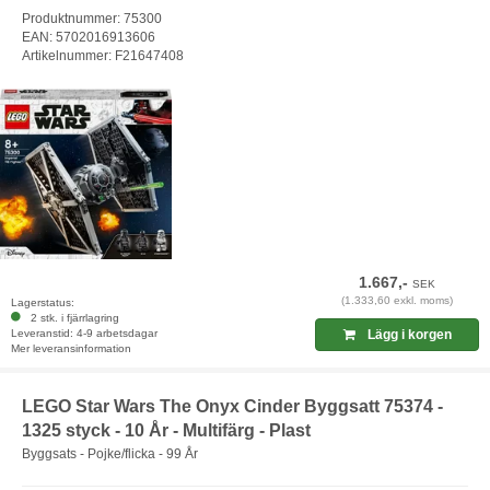
Produktnummer: 75300
EAN: 5702016913606
Artikelnummer: F21647408
1.667,-
SEK
(1.333,60 exkl. moms)
Lagerstatus:
2 stk. i fjärrlagring
Leveranstid: 4-9 arbetsdagar
Lägg i korgen
Mer leveransinformation
LEGO Star Wars The Onyx Cinder Byggsatt 75374 -
1325 styck - 10 År - Multifärg - Plast
Byggsats - Pojke/flicka - 99 År