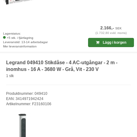
2.166,-
SEK
(1.732,80 exkl. moms)
Lagerstatus:
+5 stk. i fjärrlagring
Leveranstid: 13-14 arbetsdagar
Lägg i korgen
Mer leveransinformation
Legrand 049410 Stikdåse - 4 AC-utgångar - 2 m -
inomhus - 16 A - 3680 W - Grå, Vit - 230 V
1 stk
Produktnummer: 049410
EAN: 3414971942424
Artikelnummer: F23160106