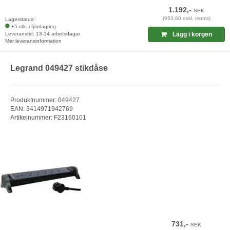
1.192,-
SEK
(953,60 exkl. moms)
Lagerstatus:
+5 stk. i fjärrlagring
Leveranstid: 13-14 arbetsdagar
Lägg i korgen
Mer leveransinformation
Legrand 049427 stikdåse
Produktnummer: 049427
EAN: 3414971942769
Artikelnummer: F23160101
731,-
SEK