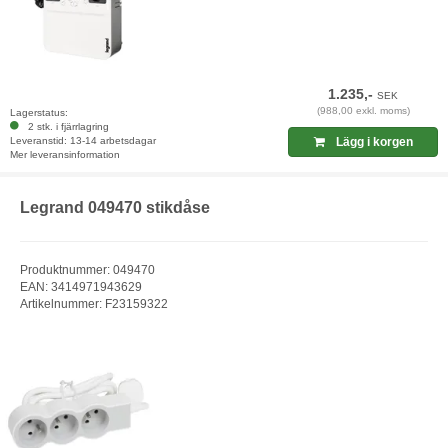
1.235,-
SEK
(988,00 exkl. moms)
Lagerstatus:
2 stk. i fjärrlagring
Leveranstid: 13-14 arbetsdagar
Lägg i korgen
Mer leveransinformation
Legrand 049470 stikdåse
Produktnummer: 049470
EAN: 3414971943629
Artikelnummer: F23159322