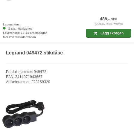
488,-
SEK
(390,40 exkl. moms)
Lagerstatus:
5 stk. i fjärrlagring
Leveranstid: 13-14 arbetsdagar
Lägg i korgen
Mer leveransinformation
Legrand 049472 stikdåse
Produktnummer: 049472
EAN: 3414971943667
Artikelnummer: F23159320