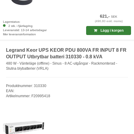
621,-
SEK
(496,80 exkl. moms)
Lagerstatus:
2 stk. i fjärrlagring
Leveranstid: 13-14 arbetsdagar
Lägg i korgen
Mer leveransinformation
Legrand Keor UPS KEOR PDU 800VA FR INPUT 8 FR
OUTPUT Utbrytbar batteri 310330 - 0.8 kVA
480 W - Vänteläge (offline) - Sinus - 8 AC-utgångar - Rackmonterad -
Slutna blybatterier (VRLA)
Produktnummer: 310330
EAN:
Artikelnummer: F20995418