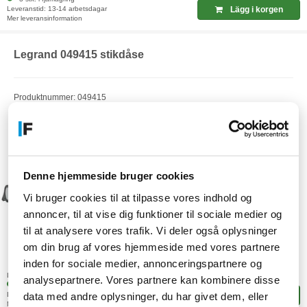
Leveranstid: 13-14 arbetsdagar
Lägg i korgen
Mer leveransinformation
Legrand 049415 stikdåse
Produktnummer: 049415
EAN: 3414971942523
Artikelnummer: F23159319
Denne hjemmeside bruger cookies
Vi bruger cookies til at tilpasse vores indhold og
annoncer, til at vise dig funktioner til sociale medier og
til at analysere vores trafik. Vi deler også oplysninger
om din brug af vores hjemmeside med vores partnere
674,-
inden for sociale medier, annonceringspartnere og
SEK
(539,20 exkl. moms)
Lagerstatus:
analysepartnere. Vores partnere kan kombinere disse
5 stk. i fjärrlagring
data med andre oplysninger, du har givet dem, eller
Leveranstid: 13-14 arbetsdagar
Lägg i korgen
Mer leveransinformation