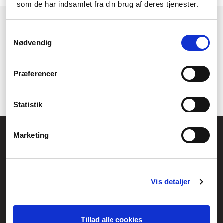
som de har indsamlet fra din brug af deres tjenester.
1
2
→
Samtykkevalg
Nødvendig
Præferencer
Statistik
Allmänna frågor:
Marketing
kundservice@fcomputer.se
Service- och reklamationsavdelningen:
service@fcomputer.se
Vis detaljer
Webbplatskarta
Kundcenter
Skapa klagomål
Tillad alle cookies