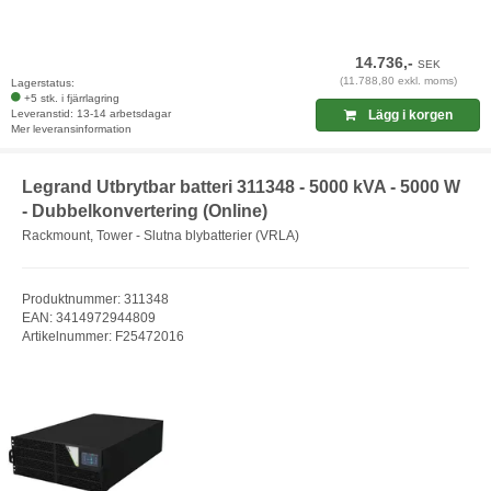
14.736,-
SEK
(11.788,80 exkl. moms)
Lagerstatus:
+5 stk. i fjärrlagring
Leveranstid: 13-14 arbetsdagar
Lägg i korgen
Mer leveransinformation
Legrand Utbrytbar batteri 311348 - 5000 kVA - 5000 W
- Dubbelkonvertering (Online)
Rackmount, Tower - Slutna blybatterier (VRLA)
Produktnummer: 311348
EAN: 3414972944809
Artikelnummer: F25472016