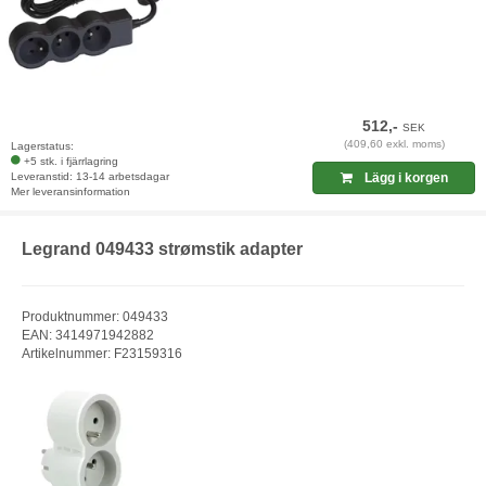
512,-
SEK
(409,60 exkl. moms)
Lagerstatus:
+5 stk. i fjärrlagring
Leveranstid: 13-14 arbetsdagar
Lägg i korgen
Mer leveransinformation
Legrand 049433 strømstik adapter
Produktnummer: 049433
EAN: 3414971942882
Artikelnummer: F23159316