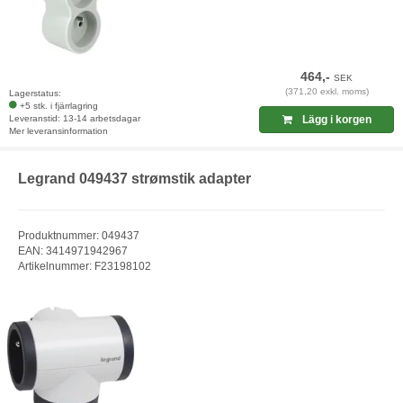
464,-
SEK
(371,20 exkl. moms)
Lagerstatus:
+5 stk. i fjärrlagring
Leveranstid: 13-14 arbetsdagar
Lägg i korgen
Mer leveransinformation
Legrand 049437 strømstik adapter
Produktnummer: 049437
EAN: 3414971942967
Artikelnummer: F23198102