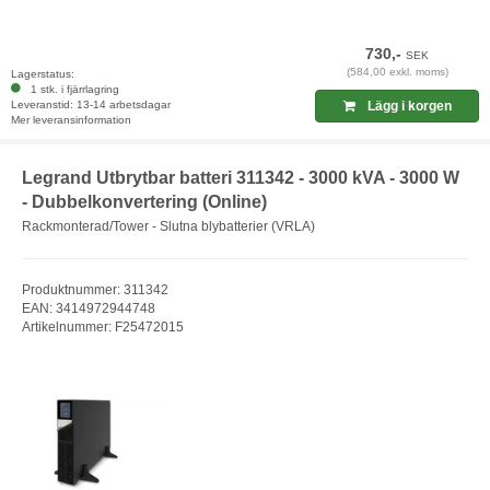
730,-
SEK
(584,00 exkl. moms)
Lagerstatus:
1 stk. i fjärrlagring
Leveranstid: 13-14 arbetsdagar
Lägg i korgen
Mer leveransinformation
Legrand Utbrytbar batteri 311342 - 3000 kVA - 3000 W
- Dubbelkonvertering (Online)
Rackmonterad/Tower - Slutna blybatterier (VRLA)
Produktnummer: 311342
EAN: 3414972944748
Artikelnummer: F25472015