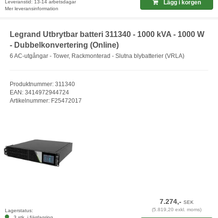
Leveranstid: 13-14 arbetsdagar
Lägg i korgen
Mer leveransinformation
Legrand Utbrytbar batteri 311340 - 1000 kVA - 1000 W
- Dubbelkonvertering (Online)
6 AC-utgångar - Tower, Rackmonterad - Slutna blybatterier (VRLA)
Produktnummer: 311340
EAN: 3414972944724
Artikelnummer: F25472017
7.274,-
SEK
(5.819,20 exkl. moms)
Lagerstatus:
3 stk. i fjärrlagring