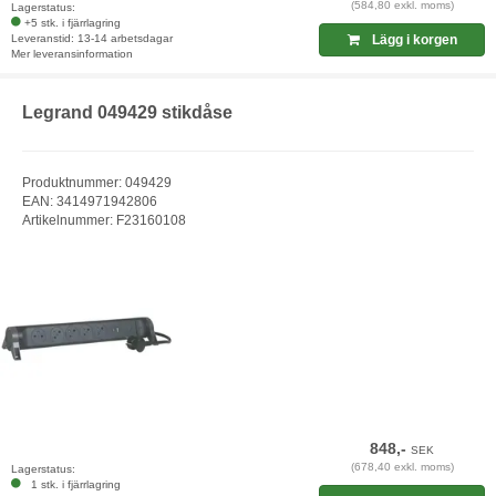
(584,80 exkl. moms)
Lagerstatus:
+5 stk. i fjärrlagring
Leveranstid: 13-14 arbetsdagar
Lägg i korgen
Mer leveransinformation
Legrand 049429 stikdåse
Produktnummer: 049429
EAN: 3414971942806
Artikelnummer: F23160108
848,-
SEK
(678,40 exkl. moms)
Lagerstatus:
1 stk. i fjärrlagring