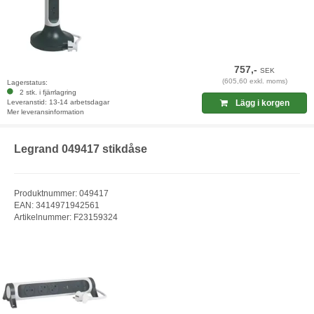
757,-
SEK
(605,60 exkl. moms)
Lagerstatus:
2 stk. i fjärrlagring
Leveranstid: 13-14 arbetsdagar
Lägg i korgen
Mer leveransinformation
Legrand 049417 stikdåse
Produktnummer: 049417
EAN: 3414971942561
Artikelnummer: F23159324