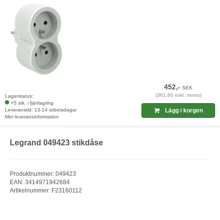
452,-
SEK
(361,60 exkl. moms)
Lagerstatus:
+5 stk. i fjärrlagring
Leveranstid: 13-14 arbetsdagar
Lägg i korgen
Mer leveransinformation
Legrand 049423 stikdåse
Produktnummer: 049423
EAN: 3414971942684
Artikelnummer: F23160112