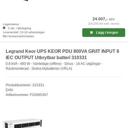
24.007,-
SEK
(19.205,60 exkl. moms)
Lagerstatus:
2 stk. i fjärrlagring
Leveranstid: 13-14 arbetsdagar
Lägg i korgen
Mer leveransinformation
Legrand Keor UPS KEOR PDU 800VA GR/IT INPUT 8
IEC OUTPUT Utbrytbar batteri 310331
0.8 kVA - 480 W - Vänteläge (offline) - Sinus - 16 AC-utgångar -
Rackmonterad - Slutna blybatterier (VRLA)
Produktnummer: 310331
EAN:
Artikelnummer: F20995397