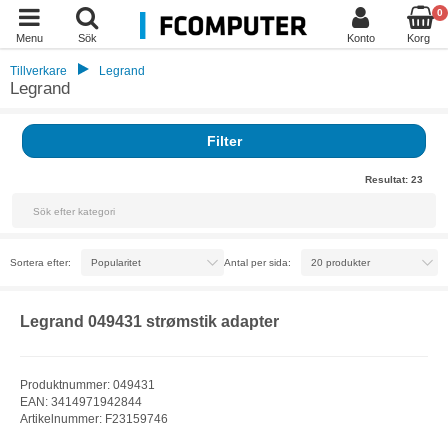
0
Menu
Sök
Konto
Korg
Tillverkare
Legrand
Legrand
Filter
Resultat:
23
Sortera efter:
Antal per sida:
Legrand 049431 strømstik adapter
Produktnummer: 049431
EAN: 3414971942844
Artikelnummer: F23159746