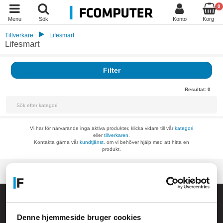
0
Menu
Sök
Konto
Korg
Tillverkare
Lifesmart
Lifesmart
Filter
Resultat:
0
Vi har för närvarande inga aktiva produkter, klicka vidare till vår
kategori
eller
tillverkaren.
Kontakta gärna vår
kundtjänst.
om vi behöver hjälp med att hitta en
produkt.
Allmänna frågor:
kundservice@fcomputer.se
Denne hjemmeside bruger cookies