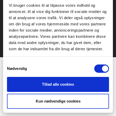
Service- och reklamationsavdelningen:
Vi bruger cookies til at tilpasse vores indhold og
annoncer, til at vise dig funktioner til sociale medier og
service@fcomputer.se
til at analysere vores trafik. Vi deler også oplysninger
Webbplatskarta
om din brug af vores hjemmeside med vores partnere
inden for sociale medier, annonceringspartnere og
Kundcenter
Skapa klagomål
analysepartnere. Vores partnere kan kombinere disse
3 veckors returrätt
Datasäkerhet/cookies
data med andre oplysninger, du har givet dem, eller
som de har indsamlet fra din brug af deres tjenester.
Ångra köp
Kontakt
Samtykkevalg
Nødvendig
Tillad alle cookies
Præferencer
Statistik
Kun nødvendige cookies