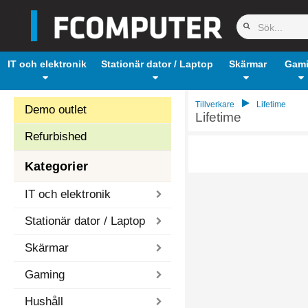
IT och elektronik
Stationär dator / Laptop
Skärmar
Gam
Tillverkare
Lifetime
Demo outlet
Lifetime
Refurbished
Kategorier
IT och elektronik
Stationär dator / Laptop
Skärmar
Gaming
Hushåll