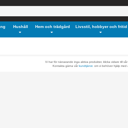
ing
Hushåll
Hem och trädgård
Livsstil, hobbyer och fritid
Vi har för närvarande inga aktiva produkter, klicka vidare till vå
Kontakta gärna vår
kundtjänst.
om vi behöver hjälp med a