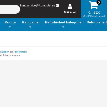
0
kundservice@fcomputer.se
0,- SEK
Mitt konto
(0,- SEK exkl. moms)
Kontor
Kampanjer
Refurbished kategorier
Refurbished
r
kategori
eller
tillverkaren.
tt hitta en produkt.