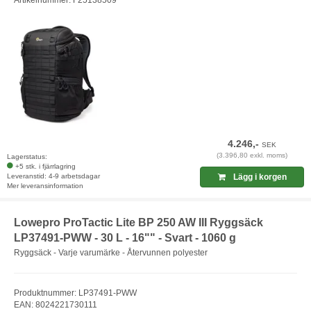
4.246,-
SEK
(3.396,80 exkl. moms)
Lagerstatus:
+5 stk. i fjärrlagring
Leveranstid: 4-9 arbetsdagar
Lägg i korgen
Mer leveransinformation
Lowepro ProTactic Lite BP 250 AW III Ryggsäck
LP37491-PWW - 30 L - 16"" - Svart - 1060 g
Ryggsäck - Varje varumärke - Återvunnen polyester
Produktnummer: LP37491-PWW
EAN: 8024221730111