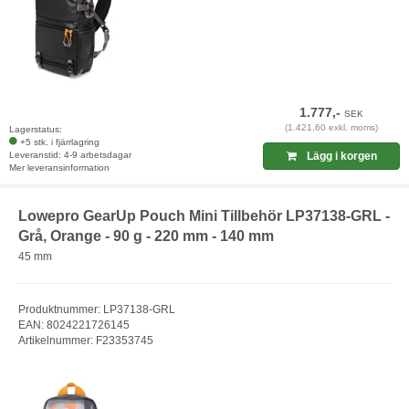
1.777,-
SEK
(1.421,60 exkl. moms)
Lagerstatus:
+5 stk. i fjärrlagring
Leveranstid: 4-9 arbetsdagar
Lägg i korgen
Mer leveransinformation
Lowepro GearUp Pouch Mini Tillbehör LP37138-GRL -
Grå, Orange - 90 g - 220 mm - 140 mm
45 mm
Produktnummer: LP37138-GRL
EAN: 8024221726145
Artikelnummer: F23353745