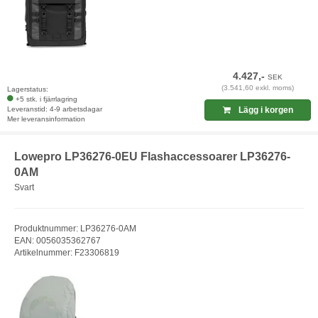
4.427,-
SEK
(3.541,60 exkl. moms)
Lagerstatus:
+5 stk. i fjärrlagring
Leveranstid: 4-9 arbetsdagar
Lägg i korgen
Mer leveransinformation
Lowepro LP36276-0EU Flashaccessoarer LP36276-
0AM
Svart
Produktnummer: LP36276-0AM
EAN: 0056035362767
Artikelnummer: F23306819