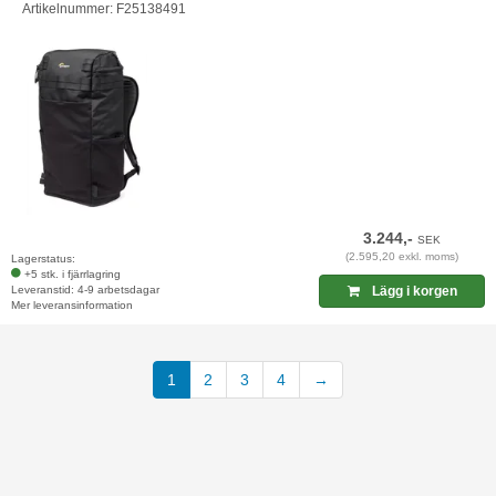
Artikelnummer: F25138491
3.244,-
SEK
(2.595,20 exkl. moms)
Lagerstatus:
+5 stk. i fjärrlagring
Leveranstid: 4-9 arbetsdagar
Lägg i korgen
Mer leveransinformation
1
2
3
4
→