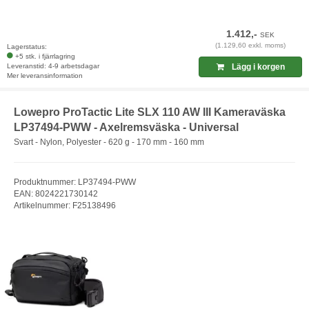
1.412,-
SEK
(1.129,60 exkl. moms)
Lagerstatus:
+5 stk. i fjärrlagring
Leveranstid: 4-9 arbetsdagar
Lägg i korgen
Mer leveransinformation
Lowepro ProTactic Lite SLX 110 AW III Kameraväska
LP37494-PWW - Axelremsväska - Universal
Svart - Nylon, Polyester - 620 g - 170 mm - 160 mm
Produktnummer: LP37494-PWW
EAN: 8024221730142
Artikelnummer: F25138496