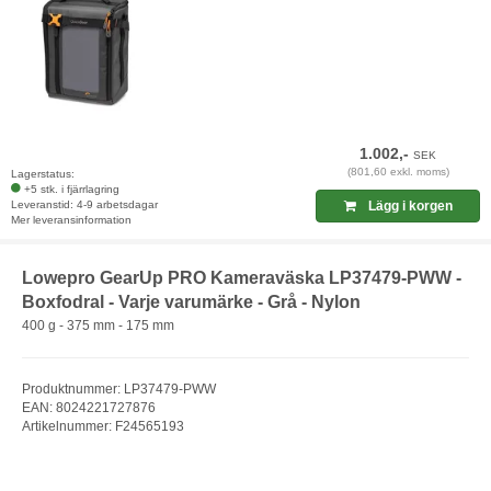
1.002,-
SEK
(801,60 exkl. moms)
Lagerstatus:
+5 stk. i fjärrlagring
Leveranstid: 4-9 arbetsdagar
Lägg i korgen
Mer leveransinformation
Lowepro GearUp PRO Kameraväska LP37479-PWW -
Boxfodral - Varje varumärke - Grå - Nylon
400 g - 375 mm - 175 mm
Produktnummer: LP37479-PWW
EAN: 8024221727876
Artikelnummer: F24565193