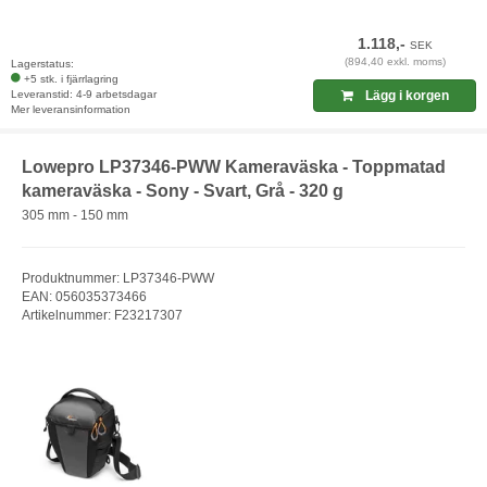
1.118,-
SEK
(894,40 exkl. moms)
Lagerstatus:
+5 stk. i fjärrlagring
Leveranstid: 4-9 arbetsdagar
Lägg i korgen
Mer leveransinformation
Lowepro LP37346-PWW Kameraväska - Toppmatad
kameraväska - Sony - Svart, Grå - 320 g
305 mm - 150 mm
Produktnummer: LP37346-PWW
EAN: 056035373466
Artikelnummer: F23217307