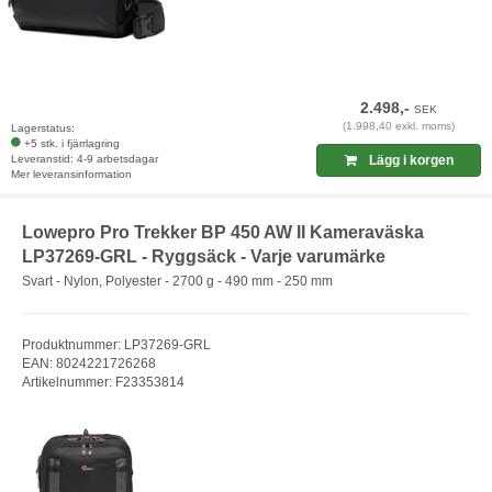
2.498,-
SEK
(1.998,40 exkl. moms)
Lagerstatus:
+5 stk. i fjärrlagring
Leveranstid: 4-9 arbetsdagar
Lägg i korgen
Mer leveransinformation
Lowepro Pro Trekker BP 450 AW II Kameraväska
LP37269-GRL - Ryggsäck - Varje varumärke
Svart - Nylon, Polyester - 2700 g - 490 mm - 250 mm
Produktnummer: LP37269-GRL
EAN: 8024221726268
Artikelnummer: F23353814