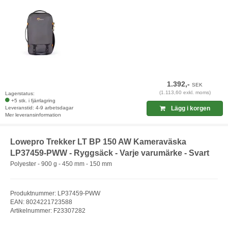
1.392,-
SEK
(1.113,60 exkl. moms)
Lagerstatus:
+5 stk. i fjärrlagring
Leveranstid: 4-9 arbetsdagar
Lägg i korgen
Mer leveransinformation
Lowepro Trekker LT BP 150 AW Kameraväska
LP37459-PWW - Ryggsäck - Varje varumärke - Svart
Polyester - 900 g - 450 mm - 150 mm
Produktnummer: LP37459-PWW
EAN: 8024221723588
Artikelnummer: F23307282