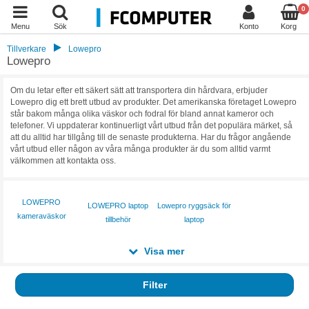
0
Menu
Sök
Konto
Korg
Tillverkare
Lowepro
Lowepro
Om du letar efter ett säkert sätt att transportera din hårdvara, erbjuder
Lowepro dig ett brett utbud av produkter. Det amerikanska företaget Lowepro
står bakom många olika väskor och fodral för bland annat kameror och
telefoner. Vi uppdaterar kontinuerligt vårt utbud från det populära märket, så
att du alltid har tillgång till de senaste produkterna. Har du frågor angående
vårt utbud eller någon av våra många produkter är du som alltid varmt
välkommen att kontakta oss.
LOWEPRO
LOWEPRO laptop
Lowepro ryggsäck för
kameraväskor
tillbehör
laptop
Visa mer
Filter