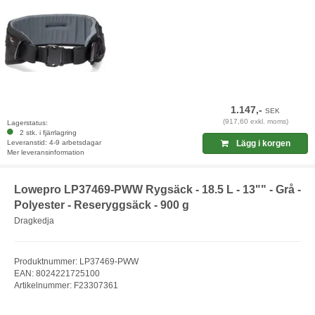
1.147,-
SEK
(917,60 exkl. moms)
Lagerstatus:
2 stk. i fjärrlagring
Leveranstid: 4-9 arbetsdagar
Lägg i korgen
Mer leveransinformation
Lowepro LP37469-PWW Rygsäck - 18.5 L - 13"" - Grå -
Polyester - Reseryggsäck - 900 g
Dragkedja
Produktnummer: LP37469-PWW
EAN: 8024221725100
Artikelnummer: F23307361