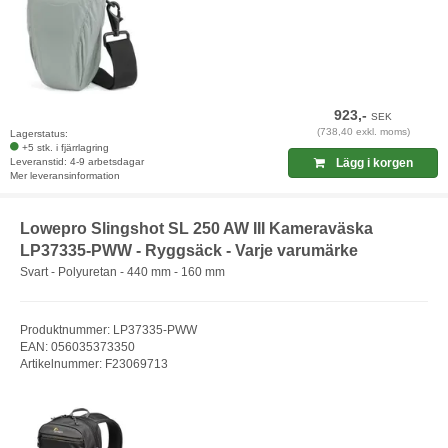
923,-
SEK
(738,40 exkl. moms)
Lagerstatus:
+5 stk. i fjärrlagring
Leveranstid: 4-9 arbetsdagar
Lägg i korgen
Mer leveransinformation
Lowepro Slingshot SL 250 AW III Kameraväska
LP37335-PWW - Ryggsäck - Varje varumärke
Svart - Polyuretan - 440 mm - 160 mm
Produktnummer: LP37335-PWW
EAN: 056035373350
Artikelnummer: F23069713