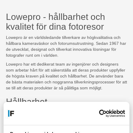
Lowepro - hållbarhet och
kvalitet för dina fotoresor
Lowepro är en världsledande tillverkare av högkvalitativa och
hållbara kameraväskor och fotorumsutrustning. Sedan 1967 har
de utvecklat, designat och tillverkat innovativa lösningar för
fotografer runt om i världen.
Lowepro har ett dedikerat team av ingenjörer och designers
som arbetar hårt för att säkerställa att deras produkter uppfyller
de högsta kraven på kvalitet och hållbarhet. De använder bara
de bästa materialen och noggranna tillverkningsprocesser för att
se till att deras produkter är så pålitliga som möjligt.
Hållbarhet
Låt inte din utrustning bli uppäten av elementen - Lowepros
högkvalitativa material skyddar mot regn, damm och stötar.
Kapacitet