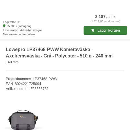
2.187,-
SEK
(1.749,60 exkl. moms)
Lagerstatus:
+5 stk. i fjärrlagring
Leveranstid: 4-9 arbetsdagar
Lägg i korgen
Mer leveransinformation
Lowepro LP37468-PWW Kameraväska -
Axelremsväska - Grå - Polyester - 510 g - 240 mm
140 mm
Produktnummer: LP37468-PWW
EAN: 8024221725094
Artikelnummer: F23353731