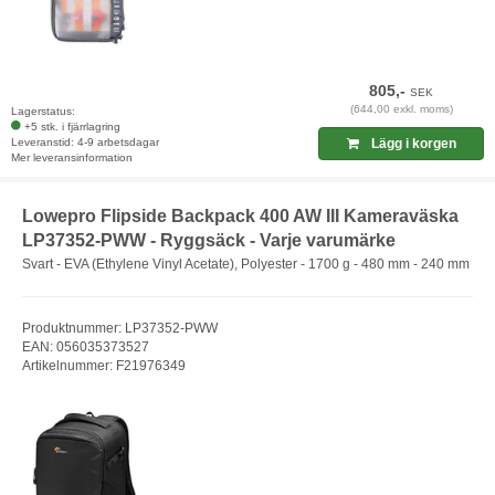
805,-
SEK
(644,00 exkl. moms)
Lagerstatus:
+5 stk. i fjärrlagring
Leveranstid: 4-9 arbetsdagar
Lägg i korgen
Mer leveransinformation
Lowepro Flipside Backpack 400 AW III Kameraväska
LP37352-PWW - Ryggsäck - Varje varumärke
Svart - EVA (Ethylene Vinyl Acetate), Polyester - 1700 g - 480 mm - 240 mm
Produktnummer: LP37352-PWW
EAN: 056035373527
Artikelnummer: F21976349