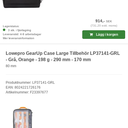
914,-
SEK
(731,20 exkl. moms)
Lagerstatus:
3 stk. i fjärrlagring
Leveranstid: 4-9 arbetsdagar
Lägg i korgen
Mer leveransinformation
Lowepro GearUp Case Large Tillbehör LP37141-GRL
- Grå, Orange - 198 g - 290 mm - 170 mm
80 mm
Produktnummer: LP37141-GRL
EAN: 8024221726176
Artikelnummer: F23397677