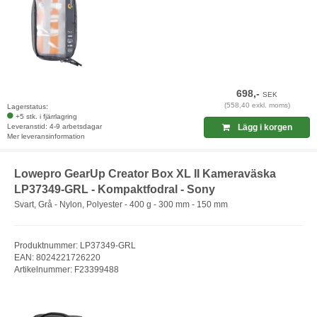
698,-
SEK
(558,40 exkl. moms)
Lagerstatus:
+5 stk. i fjärrlagring
Leveranstid: 4-9 arbetsdagar
Lägg i korgen
Mer leveransinformation
Lowepro GearUp Creator Box XL II Kameraväska
LP37349-GRL - Kompaktfodral - Sony
Svart, Grå - Nylon, Polyester - 400 g - 300 mm - 150 mm
Produktnummer: LP37349-GRL
EAN: 8024221726220
Artikelnummer: F23399488