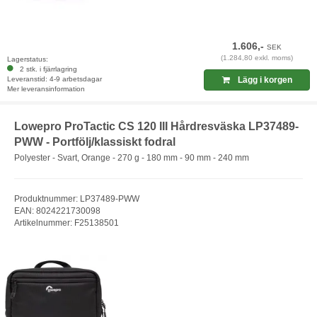
1.606,-
SEK
(1.284,80 exkl. moms)
Lagerstatus:
2 stk. i fjärrlagring
Leveranstid: 4-9 arbetsdagar
Lägg i korgen
Mer leveransinformation
Lowepro ProTactic CS 120 III Hårdresväska LP37489-
PWW - Portfölj/klassiskt fodral
Polyester - Svart, Orange - 270 g - 180 mm - 90 mm - 240 mm
Produktnummer: LP37489-PWW
EAN: 8024221730098
Artikelnummer: F25138501