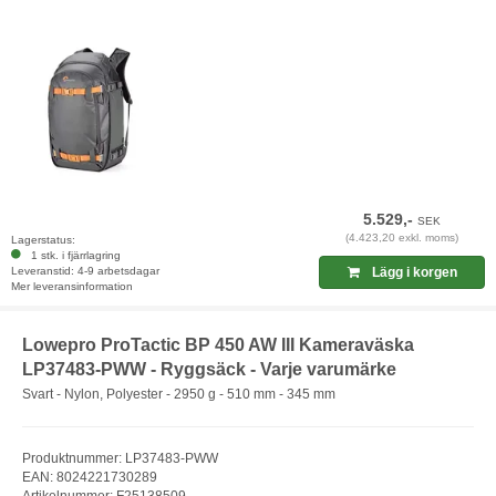
5.529,-
SEK
(4.423,20 exkl. moms)
Lagerstatus:
1 stk. i fjärrlagring
Leveranstid: 4-9 arbetsdagar
Lägg i korgen
Mer leveransinformation
Lowepro ProTactic BP 450 AW III Kameraväska
LP37483-PWW - Ryggsäck - Varje varumärke
Svart - Nylon, Polyester - 2950 g - 510 mm - 345 mm
Produktnummer: LP37483-PWW
EAN: 8024221730289
Artikelnummer: F25138509