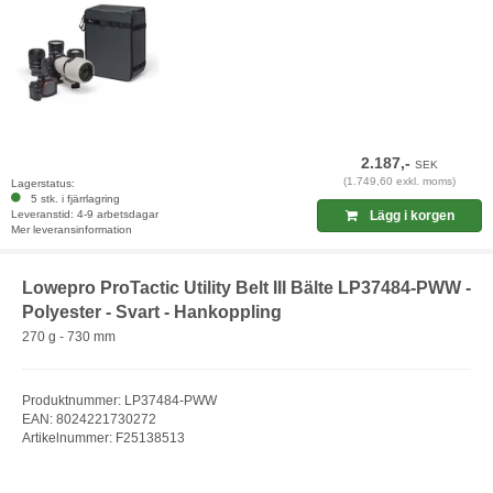
2.187,-
SEK
(1.749,60 exkl. moms)
Lagerstatus:
5 stk. i fjärrlagring
Leveranstid: 4-9 arbetsdagar
Lägg i korgen
Mer leveransinformation
Lowepro ProTactic Utility Belt III Bälte LP37484-PWW -
Polyester - Svart - Hankoppling
270 g - 730 mm
Produktnummer: LP37484-PWW
EAN: 8024221730272
Artikelnummer: F25138513