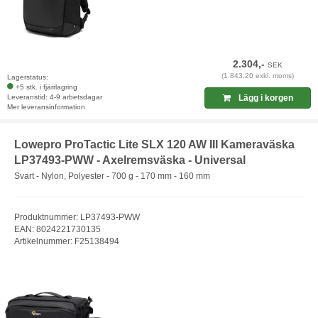
2.304,-
SEK
(1.843,20 exkl. moms)
Lagerstatus:
+5 stk. i fjärrlagring
Leveranstid: 4-9 arbetsdagar
Lägg i korgen
Mer leveransinformation
Lowepro ProTactic Lite SLX 120 AW III Kameraväska
LP37493-PWW - Axelremsväska - Universal
Svart - Nylon, Polyester - 700 g - 170 mm - 160 mm
Produktnummer: LP37493-PWW
EAN: 8024221730135
Artikelnummer: F25138494