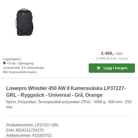
2.498,-
SEK
(1.998,40 exkl. moms)
Lagerstatus:
+5 stk. i fjärrlagring
Leveranstid: 4-9 arbetsdagar
Lägg i korgen
Mer leveransinformation
Lowepro Whistler 450 AW II Kameraväska LP37227-
GRL - Ryggsäck - Universal - Grå, Orange
Nylon, Polyuretan, Termoplastisk polyuretan (TPU) - 3090 g - 600 mm - 255
mm
Produktnummer: LP37227-GRL
EAN: 8024221726275
Artikelnummer: F23353752