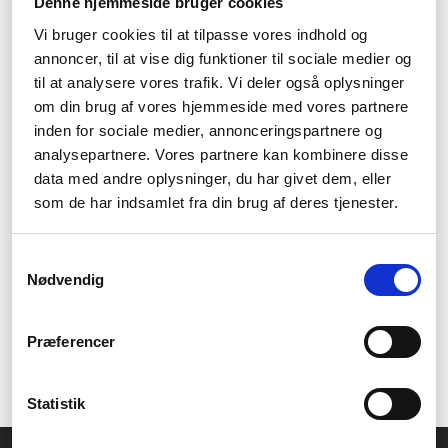
Denne hjemmeside bruger cookies
Vi bruger cookies til at tilpasse vores indhold og
Lowepros fotorumslösningar erbjuder flexibilitet och
förvaringskapacitet för att passa all din utrustning.
annoncer, til at vise dig funktioner til sociale medier og
til at analysere vores trafik. Vi deler også oplysninger
Komfort
om din brug af vores hjemmeside med vores partnere
inden for sociale medier, annonceringspartnere og
Ergonomisk design och bekväma remmar garanterar optimal
analysepartnere. Vores partnere kan kombinere disse
komfort när man bär sin utrustning på resan.
data med andre oplysninger, du har givet dem, eller
Stil
som de har indsamlet fra din brug af deres tjenester.
Lowepros produkter kombinerar stil och funktion, vilket gör dem
Samtykkevalg
idealiska för både professionella fotografer och fotoentusiaster.
Nødvendig
Mångsidighet
Præferencer
Lowepros produkter passar alla typer av fotografer, oavsett
vilken typ av utrustning eller fotografering de väljer.
Statistik