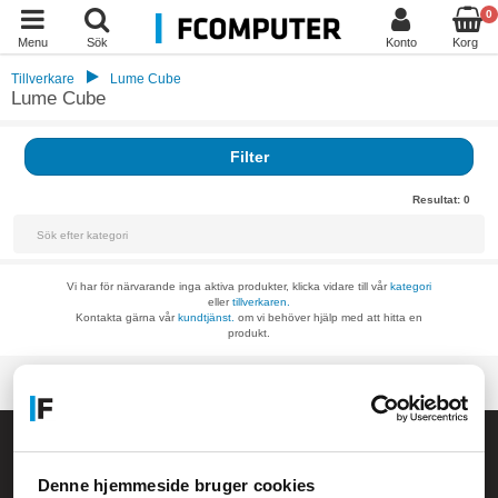
0
Menu
Sök
Konto
Korg
Tillverkare
Lume Cube
Lume Cube
Filter
Resultat:
0
Vi har för närvarande inga aktiva produkter, klicka vidare till vår
kategori
eller
tillverkaren.
Kontakta gärna vår
kundtjänst.
om vi behöver hjälp med att hitta en
produkt.
Allmänna frågor:
kundservice@fcomputer.se
Denne hjemmeside bruger cookies