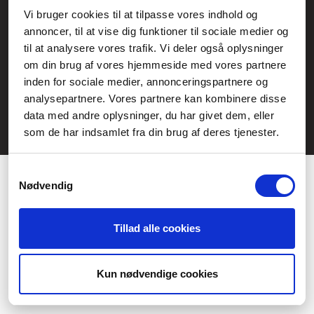
Service- och reklamationsavdelningen:
Vi bruger cookies til at tilpasse vores indhold og
annoncer, til at vise dig funktioner til sociale medier og
service@fcomputer.se
til at analysere vores trafik. Vi deler også oplysninger
Webbplatskarta
om din brug af vores hjemmeside med vores partnere
inden for sociale medier, annonceringspartnere og
Kundcenter
Skapa klagomål
analysepartnere. Vores partnere kan kombinere disse
3 veckors returrätt
Datasäkerhet/cookies
data med andre oplysninger, du har givet dem, eller
som de har indsamlet fra din brug af deres tjenester.
Ångra köp
Kontakt
Samtykkevalg
Nødvendig
Tillad alle cookies
Præferencer
Statistik
Kun nødvendige cookies