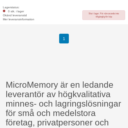
Lagerstatus:
0 stk. i lager
Slut i lager. För närvarande inte
Okänd leveranstid
tillgänglig för köp
Mer leveransinformation
1
MicroMemory är en ledande
leverantör av högkvalitativa
minnes- och lagringslösningar
för små och medelstora
företag, privatpersoner och