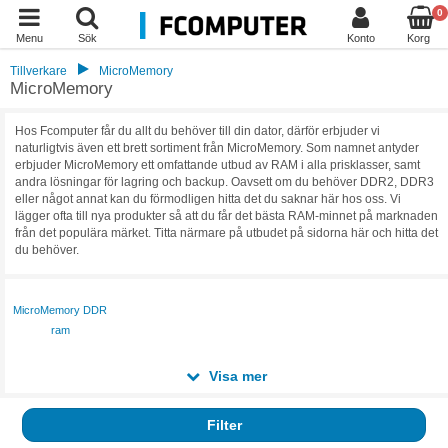
0
Menu
Sök
Konto
Korg
Tillverkare
MicroMemory
MicroMemory
Hos Fcomputer får du allt du behöver till din dator, därför erbjuder vi
naturligtvis även ett brett sortiment från MicroMemory. Som namnet antyder
erbjuder MicroMemory ett omfattande utbud av RAM i alla prisklasser, samt
andra lösningar för lagring och backup. Oavsett om du behöver DDR2, DDR3
eller något annat kan du förmodligen hitta det du saknar här hos oss. Vi
lägger ofta till nya produkter så att du får det bästa RAM-minnet på marknaden
från det populära märket. Titta närmare på utbudet på sidorna här och hitta det
du behöver.
MicroMemory DDR
ram
Visa mer
Filter