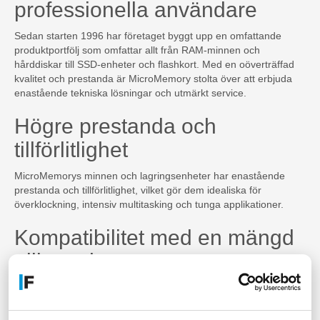
professionella användare
Sedan starten 1996 har företaget byggt upp en omfattande
produktportfölj som omfattar allt från RAM-minnen och
hårddiskar till SSD-enheter och flashkort. Med en oöverträffad
kvalitet och prestanda är MicroMemory stolta över att erbjuda
enastående tekniska lösningar och utmärkt service.
Högre prestanda och
tillförlitlighet
MicroMemorys minnen och lagringsenheter har enastående
prestanda och tillförlitlighet, vilket gör dem idealiska för
överklockning, intensiv multitasking och tunga applikationer.
Kompatibilitet med en mängd
olika enheter
MicroMemorys produkter är kompatibla med en mängd olika
enheter, från bärbara datorer och stationära datorer till servrar,
kameror och konsolspel.