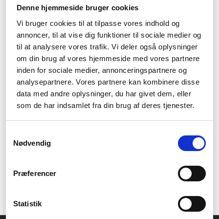
Denne hjemmeside bruger cookies
Kraftfulla solderade lösningar
Vi bruger cookies til at tilpasse vores indhold og
annoncer, til at vise dig funktioner til sociale medier og
MicroMemorys solderade lösningar erbjuder hög kapacitet och
til at analysere vores trafik. Vi deler også oplysninger
effektivitet samtidigt som de minimerar energiförbrukningen.
om din brug af vores hjemmeside med vores partnere
Pålitlig stödservice
inden for sociale medier, annonceringspartnere og
analysepartnere. Vores partnere kan kombinere disse
MicroMemory erbjuder en pålitlig stödservice till sina kunder,
data med andre oplysninger, du har givet dem, eller
som kan hjälpa dem med allt från installationsfrågor till tekniska
som de har indsamlet fra din brug af deres tjenester.
problem.
Hållbarhet och
Samtykkevalg
miljömedvetenhet
Nødvendig
MicroMemorys produktionsprocesser och produkter är
Præferencer
certifierade enligt strikta miljöstandarder och är utformade för att
ha minimal negativ påverkan på miljön.
Statistik