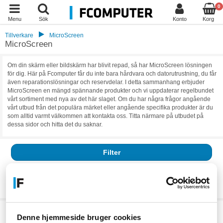
0
Menu
Sök
Konto
Korg
Tillverkare
MicroScreen
MicroScreen
Om din skärm eller bildskärm har blivit repad, så har MicroScreen lösningen
för dig. Här på Fcomputer får du inte bara hårdvara och datorutrustning, du får
även reparationslösningar och reservdelar. I detta sammanhang erbjuder
MicroScreen en mängd spännande produkter och vi uppdaterar regelbundet
vårt sortiment med nya av det här slaget. Om du har några frågor angående
vårt utbud från det populära märket eller angående specifika produkter är du
som alltid varmt välkommen att kontakta oss. Titta närmare på utbudet på
dessa sidor och hitta det du saknar.
Filter
Resultat:
0
Vi har för närvarande inga aktiva produkter, klicka vidare till vår
kategori
Denne hjemmeside bruger cookies
eller
tillverkaren.