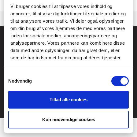
Kontakta gärna vår
kundtjänst.
om vi behöver hjälp med att hitta en
produkt.
Vi bruger cookies til at tilpasse vores indhold og
annoncer, til at vise dig funktioner til sociale medier og
til at analysere vores trafik. Vi deler også oplysninger
om din brug af vores hjemmeside med vores partnere
inden for sociale medier, annonceringspartnere og
Allmänna frågor:
analysepartnere. Vores partnere kan kombinere disse
kundservice@fcomputer.se
data med andre oplysninger, du har givet dem, eller
Service- och reklamationsavdelningen:
som de har indsamlet fra din brug af deres tjenester.
service@fcomputer.se
Samtykkevalg
Webbplatskarta
Nødvendig
Kundcenter
Skapa klagomål
Tillad alle cookies
3 veckors returrätt
Datasäkerhet/cookies
Præferencer
Ångra köp
Statistik
Kun nødvendige cookies
Kontakt