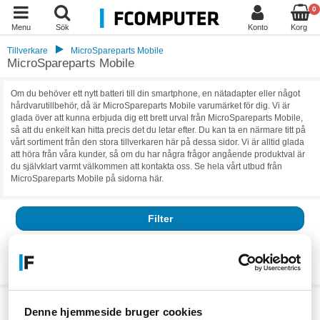
0
Menu
Sök
Konto
Korg
Tillverkare
MicroSpareparts Mobile
MicroSpareparts Mobile
Om du behöver ett nytt batteri till din smartphone, en nätadapter eller något
hårdvarutillbehör, då är MicroSpareparts Mobile varumärket för dig. Vi är
glada över att kunna erbjuda dig ett brett urval från MicroSpareparts Mobile,
så att du enkelt kan hitta precis det du letar efter. Du kan ta en närmare titt på
vårt sortiment från den stora tillverkaren här på dessa sidor. Vi är alltid glada
att höra från våra kunder, så om du har några frågor angående produktval är
du självklart varmt välkommen att kontakta oss. Se hela vårt utbud från
MicroSpareparts Mobile på sidorna här.
Filter
Resultat:
0
Vi har för närvarande inga aktiva produkter, klicka vidare till vår
kategori
Denne hjemmeside bruger cookies
eller
tillverkaren.