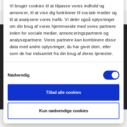
Kontakta gärna vår
kundtjänst.
om vi behöver hjälp med att hitta en
produkt.
Vi bruger cookies til at tilpasse vores indhold og
annoncer, til at vise dig funktioner til sociale medier og
til at analysere vores trafik. Vi deler også oplysninger
om din brug af vores hjemmeside med vores partnere
inden for sociale medier, annonceringspartnere og
Allmänna frågor:
analysepartnere. Vores partnere kan kombinere disse
kundservice@fcomputer.se
data med andre oplysninger, du har givet dem, eller
Service- och reklamationsavdelningen:
som de har indsamlet fra din brug af deres tjenester.
service@fcomputer.se
Samtykkevalg
Webbplatskarta
Nødvendig
Kundcenter
Skapa klagomål
Tillad alle cookies
3 veckors returrätt
Datasäkerhet/cookies
Præferencer
Ångra köp
Statistik
Kun nødvendige cookies
Kontakt