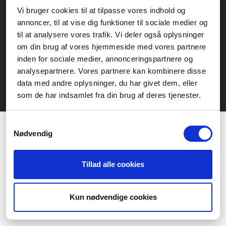
Service- och reklamationsavdelningen:
Vi bruger cookies til at tilpasse vores indhold og
annoncer, til at vise dig funktioner til sociale medier og
service@fcomputer.se
til at analysere vores trafik. Vi deler også oplysninger
Webbplatskarta
om din brug af vores hjemmeside med vores partnere
inden for sociale medier, annonceringspartnere og
Kundcenter
Skapa klagomål
analysepartnere. Vores partnere kan kombinere disse
3 veckors returrätt
Datasäkerhet/cookies
data med andre oplysninger, du har givet dem, eller
som de har indsamlet fra din brug af deres tjenester.
Ångra köp
Kontakt
Samtykkevalg
Nødvendig
Tillad alle cookies
Præferencer
Statistik
Kun nødvendige cookies