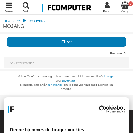
0
Menu
Sök
Konto
Korg
Tillverkare
MOJANG
MOJANG
Filter
Resultat:
0
Vi har för närvarande inga aktiva produkter, klicka vidare till vår
kategori
eller
tillverkaren.
Kontakta gärna vår
kundtjänst.
om vi behöver hjälp med att hitta en
produkt.
Allmänna frågor:
kundservice@fcomputer.se
Denne hjemmeside bruger cookies