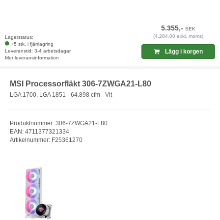
5.355,-
SEK
(4.284,00 exkl. moms)
Lagerstatus:
+5 stk. i fjärrlagring
Leveranstid: 3-4 arbetsdagar
Lägg i korgen
Mer leveransinformation
MSI Processorfläkt 306-7ZWGA21-L80
LGA 1700, LGA 1851 - 64.898 cfm - Vit
Produktnummer: 306-7ZWGA21-L80
EAN: 4711377321334
Artikelnummer: F25361270