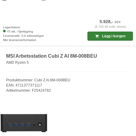
5.928,-
SEK
(4.742,40 exkl. moms)
Lagerstatus:
+5 stk. i fjärrlagring
Leveranstid: 3-4 arbetsdagar
Lägg i korgen
Mer leveransinformation
MSI Arbetsstation Cubi Z AI 8M-008BEU
AMD Ryzen 5
Produktnummer: Cubi Z AI 8M-008BEU
EAN: 4711377371117
Artikelnummer: F25424782