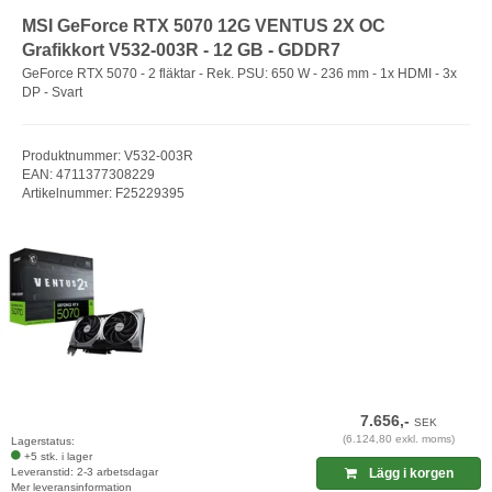
MSI GeForce RTX 5070 12G VENTUS 2X OC
Grafikkort V532-003R - 12 GB - GDDR7
GeForce RTX 5070 - 2 fläktar - Rek. PSU: 650 W - 236 mm - 1x HDMI - 3x
DP - Svart
Produktnummer: V532-003R
EAN: 4711377308229
Artikelnummer: F25229395
7.656,-
SEK
(6.124,80 exkl. moms)
Lagerstatus:
+5 stk. i lager
Leveranstid: 2-3 arbetsdagar
Lägg i korgen
Mer leveransinformation