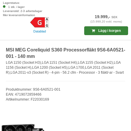
Lagerstatus:
1 stk. i lager
Leveranstid: 2-3 arbetsdagar
Mer leveransinformation
19.999,-
SEK
(15.999,20 exkl. moms)
Lägg i korgen
Datablad
MSI MEG Coreliquid S360 Processorfläkt 9S6-6A0521-
001 - 140 mm
LGA 1150 (Socket H3),LGA 1151 (Socket H4),LGA 1155 (Socket H2),LGA
1156 (Socket H),LGA 1200 (Socket H5),LGA 1700,LGA 2011 (Socket
R),LGA 2011-v3 (Socket R) - 4-pin - 56.2 cfm - Processor - 3 fläkt/-ar - Svart
Produktnummer: 9S6-6A0521-001
EAN: 4719072859466
Artikelnummer: F22030169