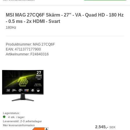
MSI MAG 27CQ6F Skärm - 27" - VA - Quad HD - 180 Hz
- 0.5 ms - 2x HDMI - Svart
180Hz
Produktnummer: MAG 27CQ6F
EAN: 4711377177900
Artikelnummer: F24840316
Lagerstatus:
4 stk. i lager
Leveranstid: 2-3 arbetsdagar
Mer leveransinformation
2.545,-
SEK