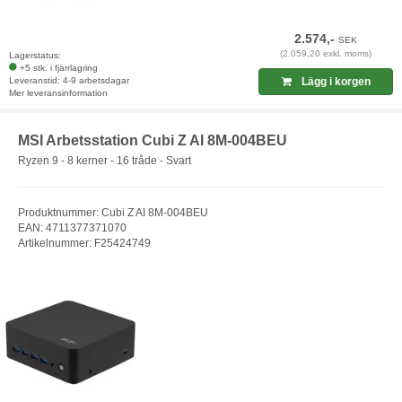
2.574,-
SEK
(2.059,20 exkl. moms)
Lagerstatus:
+5 stk. i fjärrlagring
Leveranstid: 4-9 arbetsdagar
Lägg i korgen
Mer leveransinformation
MSI Arbetsstation Cubi Z AI 8M-004BEU
Ryzen 9 - 8 kerner - 16 tråde - Svart
Produktnummer: Cubi Z AI 8M-004BEU
EAN: 4711377371070
Artikelnummer: F25424749