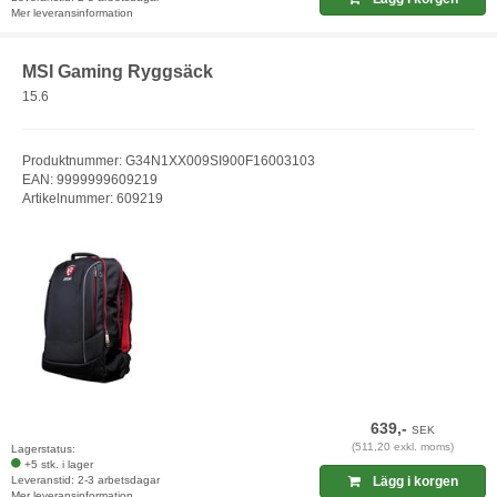
Mer leveransinformation
MSI Gaming Ryggsäck
15.6
Produktnummer: G34N1XX009SI900F16003103
EAN: 9999999609219
Artikelnummer: 609219
639,-
SEK
(511,20 exkl. moms)
Lagerstatus:
+5 stk. i lager
Leveranstid: 2-3 arbetsdagar
Lägg i korgen
Mer leveransinformation