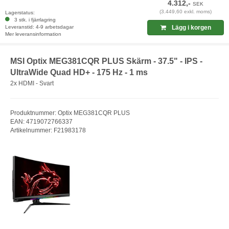
4.312,-
SEK
(3.449,60 exkl. moms)
Lagerstatus:
3 stk. i fjärrlagring
Leveranstid: 4-9 arbetsdagar
Lägg i korgen
Mer leveransinformation
MSI Optix MEG381CQR PLUS Skärm - 37.5" - IPS -
UltraWide Quad HD+ - 175 Hz - 1 ms
2x HDMI - Svart
Produktnummer: Optix MEG381CQR PLUS
EAN: 4719072766337
Artikelnummer: F21983178