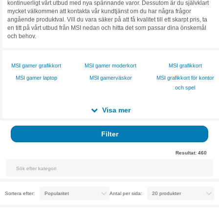
kontinuerligt vårt utbud med nya spännande varor. Dessutom är du självklart
mycket välkommen att kontakta vår kundtjänst om du har några frågor
angående produktval. Vill du vara säker på att få kvalitet till ett skarpt pris, ta
en titt på vårt utbud från MSI nedan och hitta det som passar dina önskemål
och behov.
MSI gamer grafikkort
MSI gamer moderkort
MSI grafikkort
MSI gamer laptop
MSI gamerväskor
MSI grafikkort för kontor
och spel
Visa mer
Filter
Resultat:
460
Sortera efter:
Antal per sida: