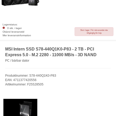
Lagerstatus:
0 stk. i lager
Slut i lager. För närvarande inte
Okänd leveranstid
tillgänglig för köp
Mer leveransinformation
MSI Intern SSD S78-440Q1K0-P83 - 2 TB - PCI
Express 5.0 - M.2 2280 - 11000 MB/s - 3D NAND
PC / bärbar dator
Produktnummer: S78-440Q1K0-P83
EAN: 4711377420556
Artikelnummer: F25528505