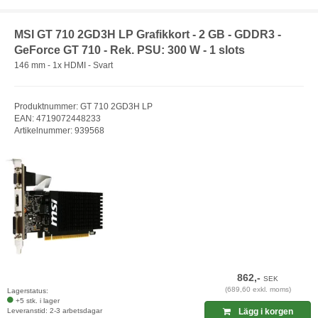
MSI GT 710 2GD3H LP Grafikkort - 2 GB - GDDR3 -
GeForce GT 710 - Rek. PSU: 300 W - 1 slots
146 mm - 1x HDMI - Svart
Produktnummer: GT 710 2GD3H LP
EAN: 4719072448233
Artikelnummer: 939568
862,-
SEK
(689,60 exkl. moms)
Lagerstatus:
+5 stk. i lager
Leveranstid: 2-3 arbetsdagar
Lägg i korgen