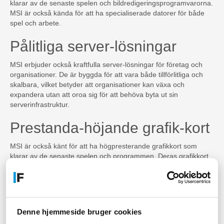
klarar av de senaste spelen och bildredigeringsprogramvarorna.
MSI är också kända för att ha specialiserade datorer för både
spel och arbete.
Pålitliga server-lösningar
MSI erbjuder också kraftfulla server-lösningar för företag och
organisationer. De är byggda för att vara både tillförlitliga och
skalbara, vilket betyder att organisationer kan växa och
expandera utan att oroa sig för att behöva byta ut sin
serverinfrastruktur.
Prestanda-höjande grafik-kort
MSI är också känt för att ha högpresterande grafikkort som
klarar av de senaste spelen och programmen. Deras grafikkort
är också byggda med en avancerad kylningsteknik för att hålla
temperaturen nere, vilket ger en mer stabil och pålitlig
prestanda.
Specialiserade moderkort för
Denne hjemmeside bruger cookies