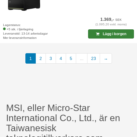
1.369,-
SEK
(1.095,20 exkl. moms)
Lagerstatus:
+5 stk. i fjärrlagring
Leveranstid: 13-14 arbetsdagar
Lägg i korgen
Mer leveransinformation
1
2
3
4
5
...
23
→
MSI, eller Micro-Star
International Co., Ltd., är en
Taiwanesisk