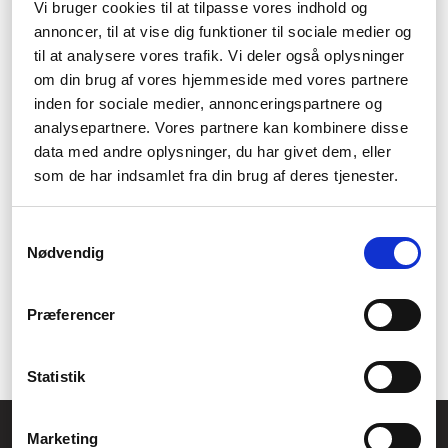
spel
Vi bruger cookies til at tilpasse vores indhold og
annoncer, til at vise dig funktioner til sociale medier og
MSI har också specialiserade moderkort för spel. Dessa
til at analysere vores trafik. Vi deler også oplysninger
moderkort är designade för att ge hög prestanda och stabilitet
om din brug af vores hjemmeside med vores partnere
när du spelar de senaste spelen. De har också avancerade
funktioner som anpassade ljus- och ljudinställningar för att ge en
inden for sociale medier, annonceringspartnere og
ännu mer imponerande spelupplevelse.
analysepartnere. Vores partnere kan kombinere disse
data med andre oplysninger, du har givet dem, eller
Utveckling av innovativa
som de har indsamlet fra din brug af deres tjenester.
teknologier
Samtykkevalg
MSI är också känd för att utveckla innovativa teknologier som
Nødvendig
förbättrar prestanda och användarupplevelse. Till exempel har
de utvecklat en teknologi kallad "OC Genie", som automatiskt
kan öka prestandan på en dator utan att behöva göra manuella
Præferencer
justeringar. Detta har gjort deras produkter till en favorit bland
entusiaster och datorbyggare.
Statistik
Allmänna frågor:
Marketing