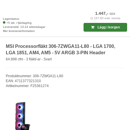
1.447,-
SEK
(1.157,60 exkl. moms)
Lagerstatus:
+5 stk. i fjärrlagring
Leveranstid: 13-14 arbetsdagar
Lägg i korgen
Mer leveransinformation
MSI Processorfläkt 306-7ZWGA11-L80 - LGA 1700,
LGA 1851, AM4, AM5 - 5V ARGB 3-PIN Header
64.898 cfm - 3 fläkt/-ar - Svart
Produktnummer: 306-7ZWGA11-L80
EAN: 4711377321310
Artikelnummer: F25361274