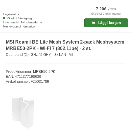
7.206,-
SEK
(5.764,80 exkl. moms)
Lagerstatus:
+5 stk. i fjärrlagring
Leveranstid: 3-4 arbetsdagar
Lägg i korgen
Mer leveransinformation
MSI Roamii BE Lite Mesh System 2-pack Meshsystem
MRBE50-2PK - Wi-Fi 7 (802.11be) - 2 st.
Dual-band (2,4 GHz / 5 GHz) - 3x LAN - Vit
Produktnummer: MRBE50-2PK
EAN: 4711377198639
Artikelnummer: F25031789