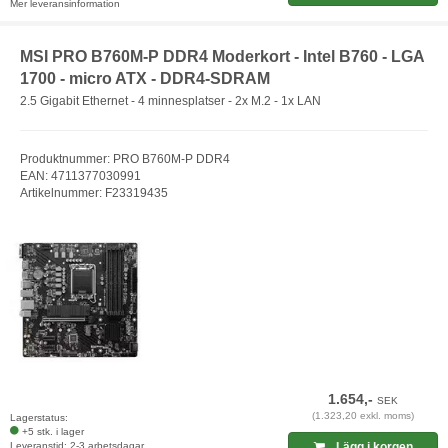
Mer leveransinformation
MSI PRO B760M-P DDR4 Moderkort - Intel B760 - LGA
1700 - micro ATX - DDR4-SDRAM
2.5 Gigabit Ethernet - 4 minnesplatser - 2x M.2 - 1x LAN
Produktnummer: PRO B760M-P DDR4
EAN: 4711377030991
Artikelnummer: F23319435
1.654,-
SEK
(1.323,20 exkl. moms)
Lagerstatus:
+5 stk. i lager
Leveranstid: 2-3 arbetsdagar
Lägg i korgen