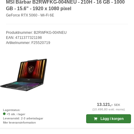
MSI Bärbar B2RWFKG-004NEU - 210H - 16 GB - 1000
GB - 15.6" - 1920 x 1080 pixel
GeForce RTX 5060 - Wi-Fi 6E
Produktnummer: B2RWFKG-004NEU
EAN: 4711377321198
Artikelnummer: F25520719
13.121,-
SEK
(10.496,80 exkl. moms)
Lagerstatus:
+5 stk. i lager
Leveranstid: 2-3 arbetsdagar
Lägg i korgen
Mer leveransinformation