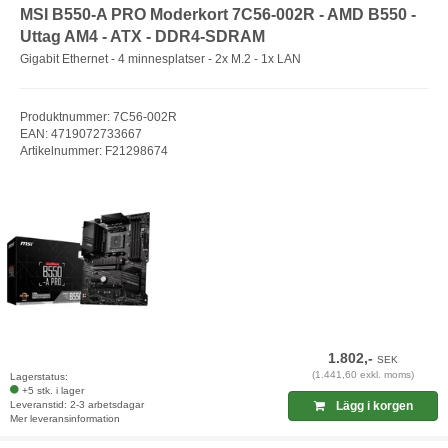
MSI B550-A PRO Moderkort 7C56-002R - AMD B550 -
Uttag AM4 - ATX - DDR4-SDRAM
Gigabit Ethernet - 4 minnesplatser - 2x M.2 - 1x LAN
Produktnummer: 7C56-002R
EAN: 4719072733667
Artikelnummer: F21298674
1.802,-
SEK
(1.441,60 exkl. moms)
Lagerstatus:
+5 stk. i lager
Leveranstid: 2-3 arbetsdagar
Lägg i korgen
Mer leveransinformation