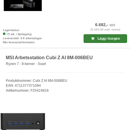
6.682,-
SEK
(5.345,60 exkl. moms)
Lagerstatus:
+5 stk. i fjärrlagring
Leveranstid: 4-9 arbetsdagar
Lägg i korgen
Mer leveransinformation
MSI Arbetsstation Cubi Z AI 8M-006BEU
Ryzen 7 - 8 kerner - Svart
Produktnummer: Cubi Z AI 8M-006BEU
EAN: 4711377371094
Artikelnummer: F25424816