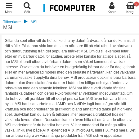
0
Menu
Sök
Konto
Korg
Tillverkare
MSI
MSI
Gillar du spel eller vill du helt enkelt ha ny datorhårdvara, då har du kommit till
rätt ställe. På denna sida kan du ta en närmare titt på vårt utbud av hårdvara
och datorutrustning från det populära märket MSI. Om du till exempel letar
efter en ny bärbar dator, för studier, arbete eller kanske för att spela spel, så
har MSI ett brett utbud av bärbara datorer som säkert kommer att väcka ditt
intresse. Oavsett om du behöver en budgetvänlig bärbar dator för dagligt bruk
eller en mer avancerad modell med den senaste hårdvaran, kan det välkända
varumärket säkert uppfylla dina behov. MSI producerar dock inte bara bärbara
datorer utan även stationära datorer i både den billiga och dyra änden av
prisskalan med den senaste tekniken. MSI har länge varit kända för sina
fantastiska datorer, och deras PC-produkter är verkligen inget undantag. Om
du behöver ett grafikkort till ett skarpt pris så kan MSI även här vara till stor
nytta. MSI har i samarbete med AMD och NVIDIA tagit fram några särskilt
kraftfulla och högpresterande grafikkort, bland annat med tanke på high-end
spel. Självklart kan du även få billigare, mer prisvärda grafikkort hos den
välkända leverantören. Dessutom kan du även hitta ett omfattande utbud av
MSI-moderkort när du handlar hos oss. Vi har moderkort för många olika
väska , inklusive både ATX, extended ATX, micro ATX, mini ITX, med mera. Det
här är bara några av våra många produkter från MSI och vi uppdaterar