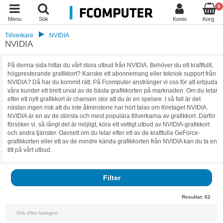
0
Menu
Sök
Konto
Korg
Tillverkare
NVIDIA
NVIDIA
På denna sida hittar du vårt stora utbud från NVIDIA. Behöver du ett kraftfullt,
högpresterande grafikkort? Kanske ett abonnemang eller teknisk support från
NVIDIA? Då har du kommit rätt. På Fcomputer anstränger vi oss för att erbjuda
våra kunder ett brett urval av de bästa grafikkorten på marknaden. Om du letar
efter ett nytt grafikkort är chansen stor att du är en spelare. I så fall är det
nästan ingen risk att du inte åtminstone har hört talas om företaget NVIDIA.
NVIDIA är en av de största och mest populära tillverkarna av grafikkort. Därför
försöker vi, så långt det är möjligt, köra ett vettigt utbud av NVIDIA-grafikkort
och andra tjänster. Oavsett om du letar efter ett av de kraftfulla GeForce-
grafikkorten eller ett av de mindre kända grafikkorten från NVIDIA kan du ta en
titt på vårt utbud.
Filter
Resultat:
62