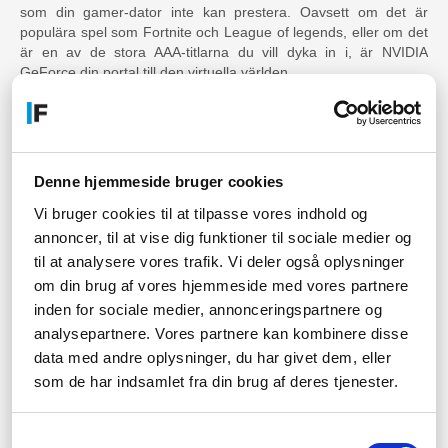
som din gamer-dator inte kan prestera. Oavsett om det är
populära spel som Fortnite och League of legends, eller om det
är en av de stora AAA-titlarna du vill dyka in i, är NVIDIA
GeForce din portal till den virtuella världen.
Även om ett GeForce-grafikkort är det klart mest optimala valet,
kanske du vill titta på andra NVIDIA-grafikkort, beroende på vad
du spelar. För även om GeForce är coolt, och man aldrig går fel
med GeForce, så finns det ett problem med de snygga
Denne hjemmeside bruger cookies
grafikkorten som kan göra att man kanske hellre ser sig om
efter något annat. NVIDIA GeForce-grafikkort kan vara relativt
Vi bruger cookies til at tilpasse vores indhold og
dyra. Naturligtvis är det vettigt. Det är en fantastisk produkt att
annoncer, til at vise dig funktioner til sociale medier og
göra och den är populär som aldrig förr. Det driver upp priset
til at analysere vores trafik. Vi deler også oplysninger
när kvalitet och efterfrågan är så hög.
om din brug af vores hjemmeside med vores partnere
Om du inte spelar spel som drar mycket, så går det nog alldeles
inden for sociale medier, annonceringspartnere og
utmärkt att titta på andra NVIDIA-grafikkort än bara GeForce.
De andra valen är inte dåliga, de är bara inte de mest välkända
analysepartnere. Vores partnere kan kombinere disse
och populära grafikkorten. Detta betyder dock inte att de inte är
data med andre oplysninger, du har givet dem, eller
ett bra val för dig. Om du är tveksam kan du alltid fråga
som de har indsamlet fra din brug af deres tjenester.
Fcomputer Computers hjälpsamma medarbetare. Vår support
är redo att guida dig och svara på alla frågor du kan ha.
Samtykkevalg
På Fcomputer säljer vi även olika mjukvaror och olika tjänster