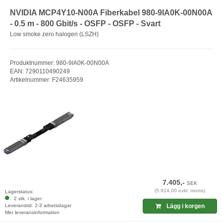
NVIDIA MCP4Y10-N00A Fiberkabel 980-9IA0K-00N00A
- 0.5 m - 800 Gbit/s - OSFP - OSFP - Svart
Low smoke zero halogen (LSZH)
Produktnummer: 980-9IA0K-00N00A
EAN: 7290110490249
Artikelnummer: F24635959
7.405,-
SEK
(5.924,00 exkl. moms)
Lagerstatus:
2 stk. i lager
Leveranstid: 2-3 arbetsdagar
Lägg i korgen
Mer leveransinformation