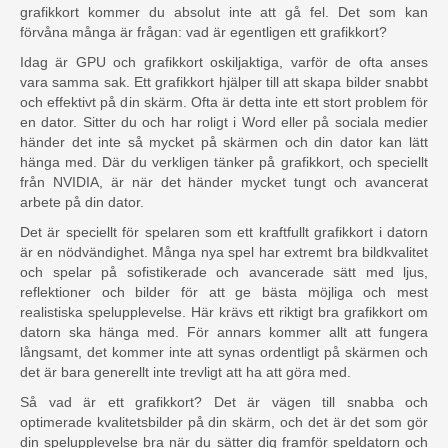
grafikkort kommer du absolut inte att gå fel. Det som kan
förvåna många är frågan: vad är egentligen ett grafikkort?
Idag är GPU och grafikkort oskiljaktiga, varför de ofta anses
vara samma sak. Ett grafikkort hjälper till att skapa bilder snabbt
och effektivt på din skärm. Ofta är detta inte ett stort problem för
en dator. Sitter du och har roligt i Word eller på sociala medier
händer det inte så mycket på skärmen och din dator kan lätt
hänga med. Där du verkligen tänker på grafikkort, och speciellt
från NVIDIA, är när det händer mycket tungt och avancerat
arbete på din dator.
Det är speciellt för spelaren som ett kraftfullt grafikkort i datorn
är en nödvändighet. Många nya spel har extremt bra bildkvalitet
och spelar på sofistikerade och avancerade sätt med ljus,
reflektioner och bilder för att ge bästa möjliga och mest
realistiska spelupplevelse. Här krävs ett riktigt bra grafikkort om
datorn ska hänga med. För annars kommer allt att fungera
långsamt, det kommer inte att synas ordentligt på skärmen och
det är bara generellt inte trevligt att ha att göra med.
Så vad är ett grafikkort? Det är vägen till snabba och
optimerade kvalitetsbilder på din skärm, och det är det som gör
din spelupplevelse bra när du sätter dig framför speldatorn och