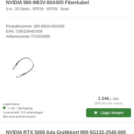
NVIDIA 980-9I63V-00A005 Fiberkabel
5 m - 25 Gbit/s - SFP28 - SFP28 - Svart
Produktnummer: 980-9I63V-00A005
EAN: 7290108482409
Artikelnummer: F23303890
1.246,-
SEK
(996,80 exkl. moms)
Lagerstatus:
1 stk. i fjärrlagring
Leveranstid: 3-4 arbetsdagar
Lägg i korgen
Mer leveransinformation
NVIDIA RTX 5000 Ada Grafikkort 900-5G132-2540-000