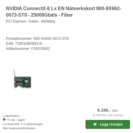
NVIDIA ConnectX-6 Lx EN Nätverkskort 900-9X662-
0073-ST0 - 25000Gbit/s - Fiber
PCI Express - Kabel - Multifärg
Produktnummer: 900-9X662-0073-ST0
EAN: 7290108489316
Artikelnummer: F24553682
5.106,-
SEK
(4.084,80 exkl. moms)
Lagerstatus:
+5 stk. i lager
Leveranstid: 2-3 arbetsdagar
Lägg i korgen
Mer leveransinformation