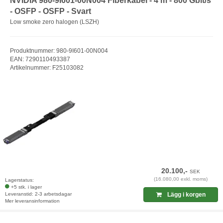
NVIDIA 980-9I601-00N004 Fiberkabel - 4 m - 800 Gbit/s
- OSFP - OSFP - Svart
Low smoke zero halogen (LSZH)
Produktnummer: 980-9I601-00N004
EAN: 7290110493387
Artikelnummer: F25103082
20.100,-
SEK
(16.080,00 exkl. moms)
Lagerstatus:
+5 stk. i lager
Leveranstid: 2-3 arbetsdagar
Lägg i korgen
Mer leveransinformation