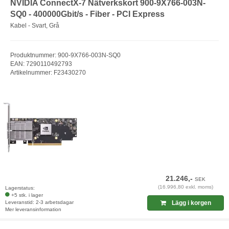
NVIDIA ConnectX-7 Nätverkskort 900-9X766-003N-
SQ0 - 400000Gbit/s - Fiber - PCI Express
Kabel - Svart, Grå
Produktnummer: 900-9X766-003N-SQ0
EAN: 7290110492793
Artikelnummer: F23430270
21.246,-
SEK
(16.996,80 exkl. moms)
Lagerstatus:
+5 stk. i lager
Leveranstid: 2-3 arbetsdagar
Lägg i korgen
Mer leveransinformation