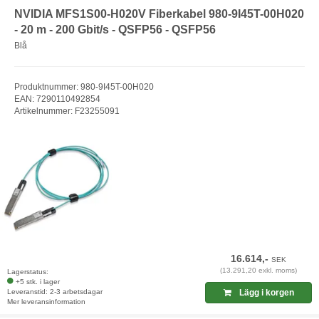
NVIDIA MFS1S00-H020V Fiberkabel 980-9I45T-00H020
- 20 m - 200 Gbit/s - QSFP56 - QSFP56
Blå
Produktnummer: 980-9I45T-00H020
EAN: 7290110492854
Artikelnummer: F23255091
16.614,-
SEK
(13.291,20 exkl. moms)
Lagerstatus:
+5 stk. i lager
Leveranstid: 2-3 arbetsdagar
Lägg i korgen
Mer leveransinformation