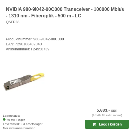
NVIDIA 980-9I042-00C000 Transceiver - 100000 Mbit/s
- 1310 nm - Fiberoptik - 500 m - LC
QSFP28
Produktnummer: 980-9I042-00C000
EAN: 7290108489040
Artikelnummer: F24958739
5.683,-
SEK
(4.546,40 exkl. moms)
Lagerstatus:
+5 stk. i lager
Leveranstid: 2-3 arbetsdagar
Lägg i korgen
Mer leveransinformation