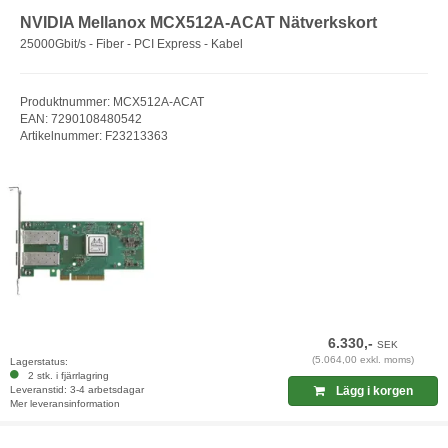
NVIDIA Mellanox MCX512A-ACAT Nätverkskort
25000Gbit/s - Fiber - PCI Express - Kabel
Produktnummer: MCX512A-ACAT
EAN: 7290108480542
Artikelnummer: F23213363
6.330,-
SEK
(5.064,00 exkl. moms)
Lagerstatus:
2 stk. i fjärrlagring
Leveranstid: 3-4 arbetsdagar
Lägg i korgen
Mer leveransinformation