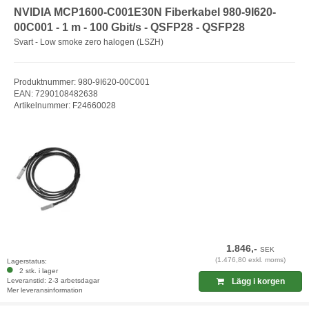
NVIDIA MCP1600-C001E30N Fiberkabel 980-9I620-
00C001 - 1 m - 100 Gbit/s - QSFP28 - QSFP28
Svart - Low smoke zero halogen (LSZH)
Produktnummer: 980-9I620-00C001
EAN: 7290108482638
Artikelnummer: F24660028
1.846,-
SEK
(1.476,80 exkl. moms)
Lagerstatus:
2 stk. i lager
Leveranstid: 2-3 arbetsdagar
Lägg i korgen
Mer leveransinformation