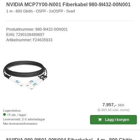
NVIDIA MCP7Y00-N001 Fiberkabel 980-9I432-00N001
1 m - 800 Gbit/s - OSFP - 2xOSFP - Svart
Produktnummer: 980-9I432-00N001
EAN: 7290108489897
Artikelnummer: F24635933
7.957,-
SEK
(6.365,60 exkl. moms)
Lagerstatus:
+5 stk. i lager
Leveranstid: 2-3 arbetsdagar
Lägg i korgen
Mer leveransinformation