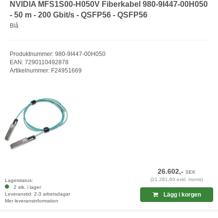
NVIDIA MFS1S00-H050V Fiberkabel 980-9I447-00H050
- 50 m - 200 Gbit/s - QSFP56 - QSFP56
Blå
Produktnummer: 980-9I447-00H050
EAN: 7290110492878
Artikelnummer: F24951669
26.602,-
SEK
(21.281,60 exkl. moms)
Lagerstatus:
2 stk. i lager
Leveranstid: 2-3 arbetsdagar
Lägg i korgen
Mer leveransinformation