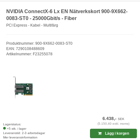
NVIDIA ConnectX-6 Lx EN Nätverkskort 900-9X662-
0083-ST0 - 25000Gbit/s - Fiber
PCI Express - Kabel - Multifärg
Produktnummer: 900-9X662-0083-ST0
EAN: 7290108488609
Artikelnummer: F23255078
6.438,-
SEK
(5.150,40 exkl. moms)
Lagerstatus:
+5 stk. i lager
Leveranstid: 2-3 arbetsdagar
Lägg i korgen
Mer leveransinformation