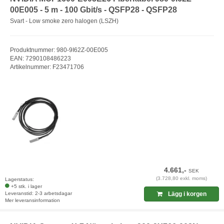
00E005 - 5 m - 100 Gbit/s - QSFP28 - QSFP28
Svart - Low smoke zero halogen (LSZH)
Produktnummer: 980-9I62Z-00E005
EAN: 7290108486223
Artikelnummer: F23471706
4.661,-
SEK
(3.728,80 exkl. moms)
Lagerstatus:
+5 stk. i lager
Leveranstid: 2-3 arbetsdagar
Lägg i korgen
Mer leveransinformation