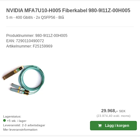
NVIDIA MFA7U10-H005 Fiberkabel 980-9I11Z-00H005
5 m - 400 Gbit/s - 2x QSFP56 - Blå
Produktnummer: 980-9I11Z-00H005
EAN: 7290110490072
Artikelnummer: F25159969
29.968,-
SEK
(23.974,40 exkl. moms)
Lagerstatus:
+5 stk. i lager
Leveranstid: 2-3 arbetsdagar
Lägg i korgen
Mer leveransinformation