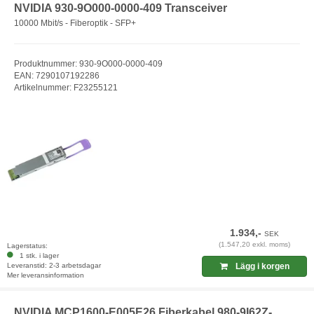
NVIDIA 930-9O000-0000-409 Transceiver
10000 Mbit/s - Fiberoptik - SFP+
Produktnummer: 930-9O000-0000-409
EAN: 7290107192286
Artikelnummer: F23255121
1.934,-
SEK
(1.547,20 exkl. moms)
Lagerstatus:
1 stk. i lager
Leveranstid: 2-3 arbetsdagar
Lägg i korgen
Mer leveransinformation
NVIDIA MCP1600-E005E26 Fiberkabel 980-9I62Z-