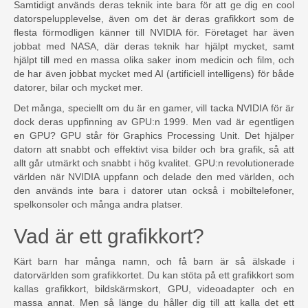
Samtidigt används deras teknik inte bara för att ge dig en cool
datorspelupplevelse, även om det är deras grafikkort som de
flesta förmodligen känner till NVIDIA för. Företaget har även
jobbat med NASA, där deras teknik har hjälpt mycket, samt
hjälpt till med en massa olika saker inom medicin och film, och
de har även jobbat mycket med AI (artificiell intelligens) för både
datorer, bilar och mycket mer.
Det många, speciellt om du är en gamer, vill tacka NVIDIA för är
dock deras uppfinning av GPU:n 1999. Men vad är egentligen
en GPU? GPU står för Graphics Processing Unit. Det hjälper
datorn att snabbt och effektivt visa bilder och bra grafik, så att
allt går utmärkt och snabbt i hög kvalitet. GPU:n revolutionerade
världen när NVIDIA uppfann och delade den med världen, och
den används inte bara i datorer utan också i mobiltelefoner,
spelkonsoler och många andra platser.
Vad är ett grafikkort?
Kärt barn har många namn, och få barn är så älskade i
datorvärlden som grafikkortet. Du kan stöta på ett grafikkort som
kallas grafikkort, bildskärmskort, GPU, videoadapter och en
massa annat. Men så länge du håller dig till att kalla det ett