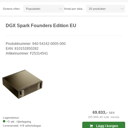
Sortera efter:
Antal per sida:
DGX Spark Founders Edition EU
Produktnummer: 940-54242-0005-000
EAN: 810152850282
Artikelnummer: F25314541
69.833,-
SEK
(55.866,40 exkl. moms)
Lagerstatus:
+5 stk. i fjärrlagring
Leveranstid: 4-9 arbetsdagar
Lägg i korgen