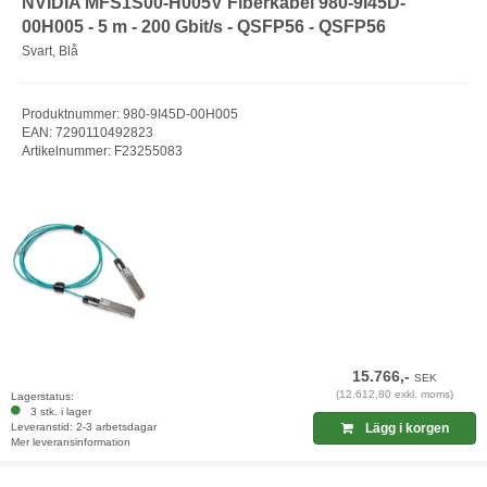
NVIDIA MFS1S00-H005V Fiberkabel 980-9I45D-
00H005 - 5 m - 200 Gbit/s - QSFP56 - QSFP56
Svart, Blå
Produktnummer: 980-9I45D-00H005
EAN: 7290110492823
Artikelnummer: F23255083
15.766,-
SEK
(12.612,80 exkl. moms)
Lagerstatus:
3 stk. i lager
Leveranstid: 2-3 arbetsdagar
Lägg i korgen
Mer leveransinformation