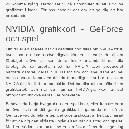
vill komma igång. Därför ser vi på Fcomputer till att alltid ha
grafikkort i lager. För oss handlar det om att ge dig ett bra
erbjudande.
NVIDIA grafikkort - GeForce
och spel
Om du är en spelare har du definitivt hört talas om NVIDIA förut,
även om du inte nödvändigtvis känner till varje detalj om
företaget. Utöver allt som deras teknik används till och alla
företag de samarbetar med har NVIDIA även producerat
bärbara datorer, deras SHIELD för film och spel samt en hel
massa annat. Kontexten där du förmodligen har hört talas om
NVIDIA är på ett lite annat ställe. Det handlar nästan säkert om
grafikkortet. Och när du nämner NVIDIA-grafikkort är det
omöjligt att undvika deras GeForce-serie.
Behöver du börja bygga din egen speldator, eller kanske bara
behöver byta ut ditt gamla grafikkort i gamerdatorn, då är
GeForce vad du letar efter. GeForce grafikkort är helt optimerad
för att ge dig den vildaste upplevelsen när du sitter och spelar.
Med ett sådant kraftpaket av ett grafikkort finns det ingenting