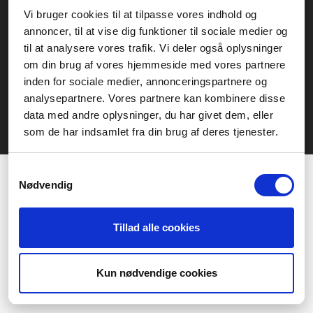
Service- och reklamationsavdelningen:
Vi bruger cookies til at tilpasse vores indhold og
annoncer, til at vise dig funktioner til sociale medier og
service@fcomputer.se
til at analysere vores trafik. Vi deler også oplysninger
Webbplatskarta
om din brug af vores hjemmeside med vores partnere
inden for sociale medier, annonceringspartnere og
Kundcenter
Skapa klagomål
analysepartnere. Vores partnere kan kombinere disse
3 veckors returrätt
Datasäkerhet/cookies
data med andre oplysninger, du har givet dem, eller
som de har indsamlet fra din brug af deres tjenester.
Ångra köp
Kontakt
Samtykkevalg
Nødvendig
Tillad alle cookies
Præferencer
Statistik
Kun nødvendige cookies