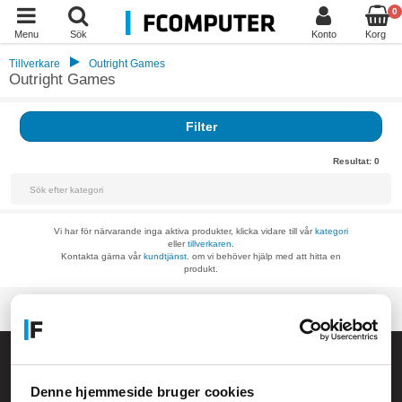
0
Menu
Sök
Konto
Korg
Tillverkare
Outright Games
Outright Games
Filter
Resultat:
0
Vi har för närvarande inga aktiva produkter, klicka vidare till vår
kategori
eller
tillverkaren.
Kontakta gärna vår
kundtjänst.
om vi behöver hjälp med att hitta en
produkt.
Allmänna frågor:
kundservice@fcomputer.se
Denne hjemmeside bruger cookies