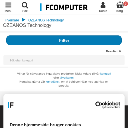
0
Menu
Sök
Konto
Korg
Tillverkare
OZEANOS Technology
OZEANOS Technology
Filter
Resultat:
0
Vi har för närvarande inga aktiva produkter, klicka vidare till vår
kategori
eller
tillverkaren.
Kontakta gärna vår
kundtjänst.
om vi behöver hjälp med att hitta en
produkt.
Allmänna frågor:
kundservice@fcomputer.se
Denne hjemmeside bruger cookies