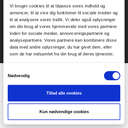
Service- och reklamationsavdelningen:
Vi bruger cookies til at tilpasse vores indhold og
annoncer, til at vise dig funktioner til sociale medier og
service@fcomputer.se
til at analysere vores trafik. Vi deler også oplysninger
Webbplatskarta
om din brug af vores hjemmeside med vores partnere
inden for sociale medier, annonceringspartnere og
Kundcenter
Skapa klagomål
analysepartnere. Vores partnere kan kombinere disse
3 veckors returrätt
Datasäkerhet/cookies
data med andre oplysninger, du har givet dem, eller
som de har indsamlet fra din brug af deres tjenester.
Ångra köp
Kontakt
Samtykkevalg
Nødvendig
Tillad alle cookies
Præferencer
Statistik
Kun nødvendige cookies