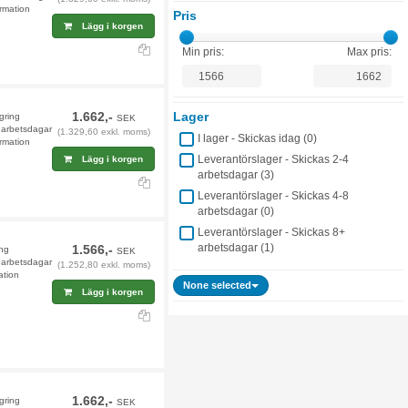
rmation
Pris
Lägg i korgen
Min pris:
Max pris:
1.662,-
Lager
agring
SEK
4 arbetsdagar
(1.329,60 exkl. moms)
I lager - Skickas idag (
0
)
rmation
Leverantörslager - Skickas 2-4
Lägg i korgen
arbetsdagar (
3
)
Leverantörslager - Skickas 4-8
arbetsdagar (
0
)
Leverantörslager - Skickas 8+
arbetsdagar (
1
)
1.566,-
ing
SEK
 arbetsdagar
(1.252,80 exkl. moms)
ation
None selected
Lägg i korgen
1.662,-
agring
SEK