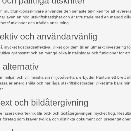
och pålitliga utskrifter
 multifunktionsskrivare använder den senaste tekniken för att leverera 
e har även en hög utskriftshastighet och är utrustade med en mängd oli
erhetsfunktioner och trådlös anslutning.
ektiv och användarvänlig
mycket kostnadseffektiva, vilket gör dem till en utmärkt investering för 
tuitiva gränssnitt och en mängd olika inställningar och funktioner för a
 alternativ
 miljön och vill minska sin miljöpåverkan, erbjuder Pantum ett brett ut
essa är energisnåla och har låga utskriftskostnader, vilket inte bara 
ar.
text och bildåtergivning
serskrivarteknik blir bild- och textåtergivningen mycket hög. Resultate
för företag som kräver tydliga och distinkta dokument och presentationer