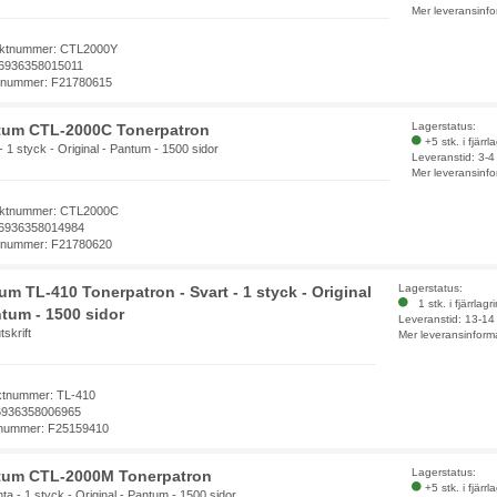
Mer leveransinfo
ktnummer: CTL2000Y
6936358015011
elnummer: F21780615
Lagerstatus:
tum CTL-2000C Tonerpatron
+5 stk. i fjärrl
 1 styck - Original - Pantum - 1500 sidor
Leveranstid: 3-
Mer leveransinfo
ktnummer: CTL2000C
6936358014984
elnummer: F21780620
Lagerstatus:
um TL-410 Tonerpatron - Svart - 1 styck - Original
1 stk. i fjärrlagr
ntum - 1500 sidor
Leveranstid: 13-14
skrift
Mer leveransinform
ktnummer: TL-410
6936358006965
lnummer: F25159410
Lagerstatus:
tum CTL-2000M Tonerpatron
+5 stk. i fjärrl
a - 1 styck - Original - Pantum - 1500 sidor