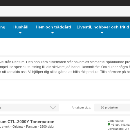
ing
Hushåll
Hem och trädgård
Livsstil, hobbyer och fritid
rval från Pantum. Den populära tillverkaren står bakom ett stort antal spännande prod
mpel lite specialutrustning till din skrivare, då har du kommit rätt. Om du har någ
att kontakta oss. Vi hjälper dig alltid gärna att hitta rätt produkt. Titta närmare 
Antal per sida:
Lagerstatus:
tum CTL-2000Y Tonerpatron
+5 stk. i fjärrl
1 styck - Original - Pantum - 1500 sidor
Leveranstid: 3-