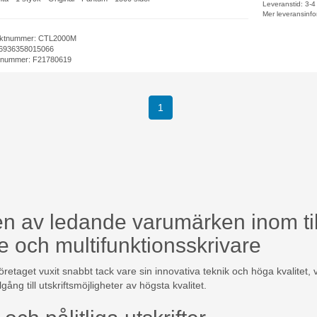
Leveranstid: 3-
Mer leveransinfo
ktnummer: CTL2000M
6936358015066
elnummer: F21780619
1
n av ledande varumärken inom til
e och multifunktionsskrivare
retaget vuxit snabbt tack vare sin innovativa teknik och höga kvalitet, v
llgång till utskriftsmöjligheter av högsta kvalitet.