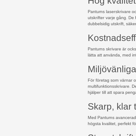
Hög kvalitet 
Pantums laserskrivare och
utskrifter varje gång. D
dubbelsidig utskrift, säk
Kostnadseff
Pantums skrivare är också 
lätta att använda, med in
Miljövänliga
För företag som värnar om
multifunktionsskrivare. D
hjälper till att spara peng
Skarp, klar 
Med Pantums avancerade la
högsta kvalitet, perfekt 