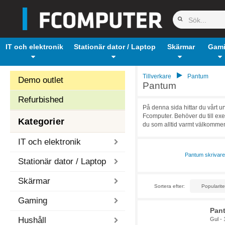
IT och elektronik
Stationär dator / Laptop
Skärmar
Gam
Tillverkare
Pantum
Demo outlet
Pantum
Refurbished
På denna sida hittar du vårt u
Fcomputer. Behöver du till exe
Kategorier
du som alltid varmt välkommen 
IT och elektronik
Pantum skrivare
Stationär dator / Laptop
Skärmar
Sortera efter:
Gaming
Pan
Hushåll
Gul - 