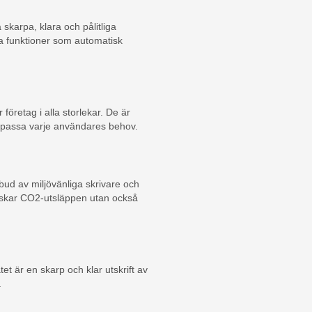
skarpa, klara och pålitliga
ka funktioner som automatisk
företag i alla storlekar. De är
tt passa varje användares behov.
bud av miljövänliga skrivare och
minskar CO2-utsläppen utan också
t är en skarp och klar utskrift av
.