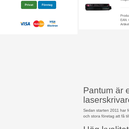
Privat
Företag
Produ
EAN: 
Artik
Pantum är e
laserskrivar
Sedan starten 2011 har fö
och stora företag att få ti