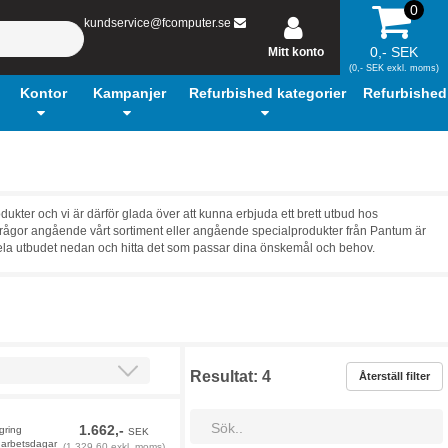
0
kundservice@fcomputer.se
0,- SEK
Mitt konto
(0,- SEK exkl. moms)
Kontor
Kampanjer
Refurbished kategorier
Refurbished
ukter och vi är därför glada över att kunna erbjuda ett brett utbud hos
ra frågor angående vårt sortiment eller angående specialprodukter från Pantum är
på hela utbudet nedan och hitta det som passar dina önskemål och behov.
Resultat:
4
Återställ filter
1.662,-
agring
SEK
4 arbetsdagar
(1.329,60 exkl. moms)