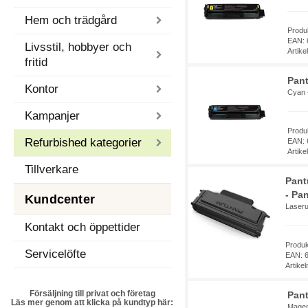
Hem och trädgård
Produ
EAN: 
Livsstil, hobbyer och
Artik
fritid
Pan
Kontor
Cyan -
Kampanjer
Produ
Refurbished kategorier
EAN: 
Artik
Tillverkare
Pant
- Pa
Kundcenter
Laserut
Kontakt och öppettider
Produ
Servicelöfte
EAN: 
Artike
Försäljning till privat och företag
Pan
Läs mer genom att klicka på kundtyp här:
Magent