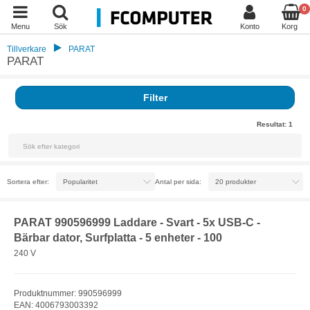
0
Menu
Sök
Konto
Korg
Tillverkare
PARAT
PARAT
Filter
Resultat:
1
Sortera efter:
Antal per sida:
PARAT 990596999 Laddare - Svart - 5x USB-C -
Bärbar dator, Surfplatta - 5 enheter - 100
240 V
Produktnummer: 990596999
EAN: 4006793003392