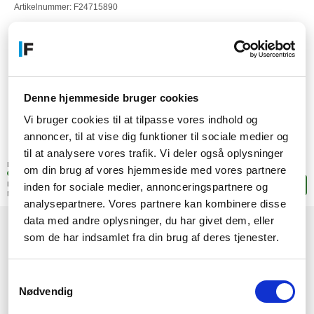
Artikelnummer: F24715890
Denne hjemmeside bruger cookies
Vi bruger cookies til at tilpasse vores indhold og
annoncer, til at vise dig funktioner til sociale medier og
2.008,-
til at analysere vores trafik. Vi deler også oplysninger
SEK
(1.606,40 exkl. moms)
Lagerstatus:
om din brug af vores hjemmeside med vores partnere
1 stk. i fjärrlagring
Leveranstid: 4-9 arbetsdagar
Lägg i korgen
inden for sociale medier, annonceringspartnere og
Mer leveransinformation
analysepartnere. Vores partnere kan kombinere disse
data med andre oplysninger, du har givet dem, eller
som de har indsamlet fra din brug af deres tjenester.
1
Samtykkevalg
Nødvendig