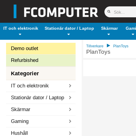
IT och elektronik
Stationär dator / Laptop
Skärmar
Gam
Tillverkare
PlanToys
Demo outlet
PlanToys
Refurbished
Kategorier
IT och elektronik
Stationär dator / Laptop
Skärmar
Gaming
Hushåll