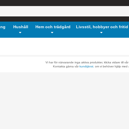
ing
Hushåll
Hem och trädgård
Livsstil, hobbyer och fritid
Vi har för närvarande inga aktiva produkter, klicka vidare till vå
Kontakta gärna vår
kundtjänst.
om vi behöver hjälp med a