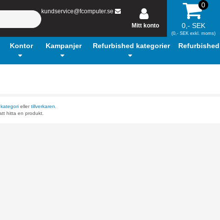
0
kundservice@fcomputer.se
0,- SEK
Mitt konto
(0,- SEK exkl. moms)
Kontor
Kampanjer
Refurbished kategorier
Refurbished
r
kategori
eller
tillverkaren.
tt hitta en produkt.