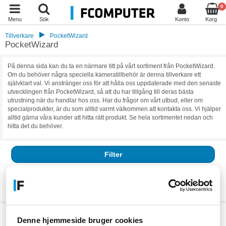
0
Menu
Sök
Konto
Korg
Tillverkare
PocketWizard
PocketWizard
På denna sida kan du ta en närmare titt på vårt sortiment från PocketWizard.
Om du behöver några speciella kameratillbehör är denna tillverkare ett
självklart val. Vi anstränger oss för att hålla oss uppdaterade med den senaste
utvecklingen från PocketWizard, så att du har tillgång till deras bästa
utrustning när du handlar hos oss. Har du frågor om vårt utbud, eller om
specialprodukter, är du som alltid varmt välkommen att kontakta oss. Vi hjälper
alltid gärna våra kunder att hitta rätt produkt. Se hela sortimentet nedan och
hitta det du behöver.
Filter
Resultat:
0
Vi har för närvarande inga aktiva produkter, klicka vidare till vår
kategori
Denne hjemmeside bruger cookies
eller
tillverkaren.