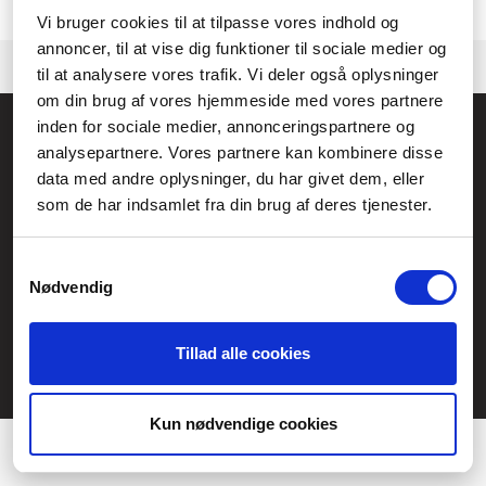
Kontakta gärna vår
kundtjänst.
om vi behöver hjälp med att hitta en
produkt.
Vi bruger cookies til at tilpasse vores indhold og
annoncer, til at vise dig funktioner til sociale medier og
til at analysere vores trafik. Vi deler også oplysninger
om din brug af vores hjemmeside med vores partnere
inden for sociale medier, annonceringspartnere og
Allmänna frågor:
analysepartnere. Vores partnere kan kombinere disse
kundservice@fcomputer.se
data med andre oplysninger, du har givet dem, eller
Service- och reklamationsavdelningen:
som de har indsamlet fra din brug af deres tjenester.
service@fcomputer.se
Samtykkevalg
Webbplatskarta
Nødvendig
Kundcenter
Skapa klagomål
Tillad alle cookies
3 veckors returrätt
Datasäkerhet/cookies
Præferencer
Ångra köp
Statistik
Kun nødvendige cookies
Kontakt