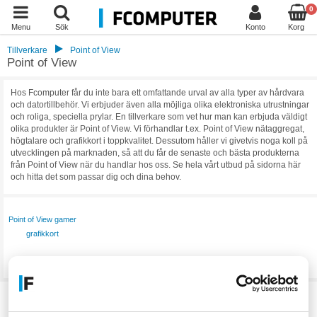
0
Menu
Sök
Konto
Korg
Tillverkare
Point of View
Point of View
Hos Fcomputer får du inte bara ett omfattande urval av alla typer av hårdvara
och datortillbehör. Vi erbjuder även alla möjliga olika elektroniska utrustningar
och roliga, speciella prylar. En tillverkare som vet hur man kan erbjuda väldigt
olika produkter är Point of View. Vi förhandlar t.ex. Point of View nätaggregat,
högtalare och grafikkort i toppkvalitet. Dessutom håller vi givetvis noga koll på
utvecklingen på marknaden, så att du får de senaste och bästa produkterna
från Point of View när du handlar hos oss. Se hela vårt utbud på sidorna här
och hitta det som passar dig och dina behov.
Point of View gamer
grafikkort
Visa mer
Filter