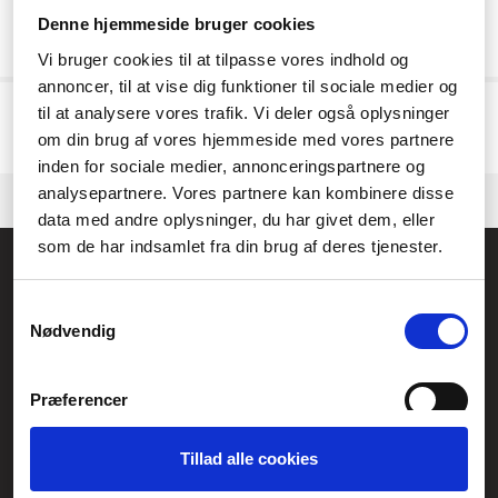
Resultat:
0
Denne hjemmeside bruger cookies
Vi bruger cookies til at tilpasse vores indhold og
annoncer, til at vise dig funktioner til sociale medier og
Vi har för närvarande inga aktiva produkter, klicka vidare till vår
kategori
til at analysere vores trafik. Vi deler også oplysninger
eller
tillverkaren.
Kontakta gärna vår
kundtjänst.
om vi behöver hjälp med att hitta en
om din brug af vores hjemmeside med vores partnere
produkt.
inden for sociale medier, annonceringspartnere og
analysepartnere. Vores partnere kan kombinere disse
data med andre oplysninger, du har givet dem, eller
som de har indsamlet fra din brug af deres tjenester.
Allmänna frågor:
kundservice@fcomputer.se
Samtykkevalg
Nødvendig
Service- och reklamationsavdelningen:
service@fcomputer.se
Præferencer
Webbplatskarta
Kundcenter
Skapa klagomål
Tillad alle cookies
Statistik
3 veckors returrätt
Datasäkerhet/cookies