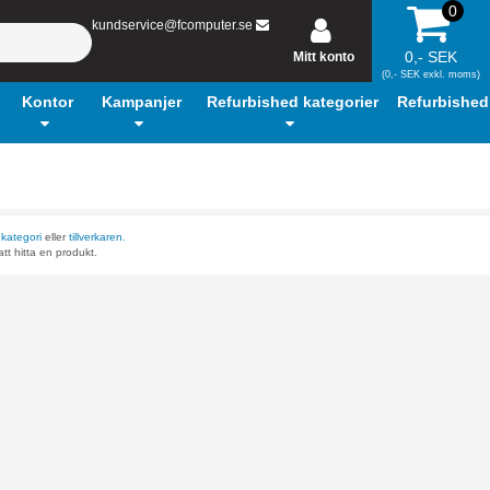
0
kundservice@fcomputer.se
0,- SEK
Mitt konto
(0,- SEK exkl. moms)
Kontor
Kampanjer
Refurbished kategorier
Refurbished
r
kategori
eller
tillverkaren.
tt hitta en produkt.