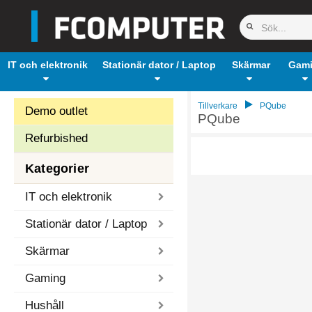
IT och elektronik
Stationär dator / Laptop
Skärmar
Gam
Tillverkare
PQube
Demo outlet
PQube
Refurbished
Kategorier
IT och elektronik
Stationär dator / Laptop
Skärmar
Gaming
Hushåll