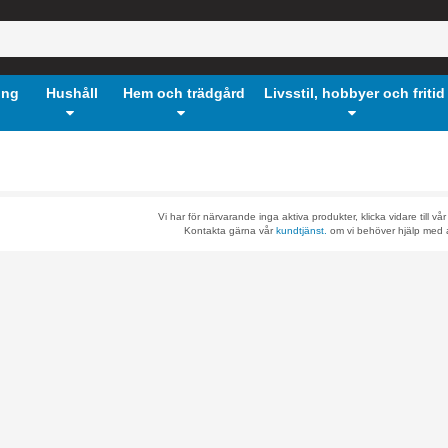
ing
Hushåll
Hem och trädgård
Livsstil, hobbyer och fritid
Vi har för närvarande inga aktiva produkter, klicka vidare till vå
Kontakta gärna vår
kundtjänst.
om vi behöver hjälp med a