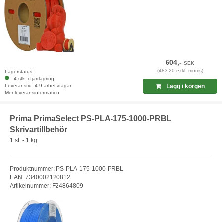
604,-
SEK
(483,20 exkl. moms)
Lagerstatus:
4 stk. i fjärrlagring
Leveranstid: 4-9 arbetsdagar
Lägg i korgen
Mer leveransinformation
Prima PrimaSelect PS-PLA-175-1000-PRBL
Skrivartillbehör
1 st. - 1 kg
Produktnummer: PS-PLA-175-1000-PRBL
EAN: 7340002120812
Artikelnummer: F24864809