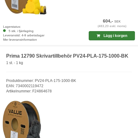
604,-
SEK
(483,20 exkl. moms)
Lagerstatus:
5 stk. i fjärrlagring
Leveranstid: 4-9 arbetsdagar
Lägg i korgen
Mer leveransinformation
Prima 12790 Skrivartillbehör PV24-PLA-175-1000-BK
1 st. - 1 kg
Produktnummer: PV24-PLA-175-1000-BK
EAN: 7340002119472
Artikelnummer: F24864678