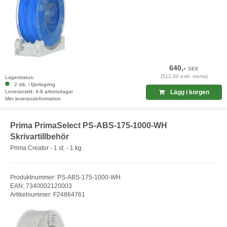
640,-
SEK
(512,00 exkl. moms)
Lagerstatus:
2 stk. i fjärrlagring
Leveranstid: 4-9 arbetsdagar
Lägg i korgen
Mer leveransinformation
Prima PrimaSelect PS-ABS-175-1000-WH
Skrivartillbehör
Prima Creator - 1 st. - 1 kg
Produktnummer: PS-ABS-175-1000-WH
EAN: 7340002120003
Artikelnummer: F24864761