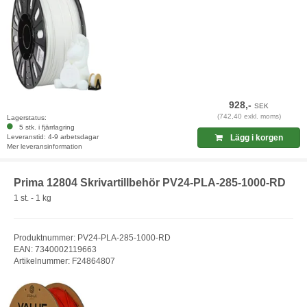
928,-
SEK
(742,40 exkl. moms)
Lagerstatus:
5 stk. i fjärrlagring
Leveranstid: 4-9 arbetsdagar
Lägg i korgen
Mer leveransinformation
Prima 12804 Skrivartillbehör PV24-PLA-285-1000-RD
1 st. - 1 kg
Produktnummer: PV24-PLA-285-1000-RD
EAN: 7340002119663
Artikelnummer: F24864807