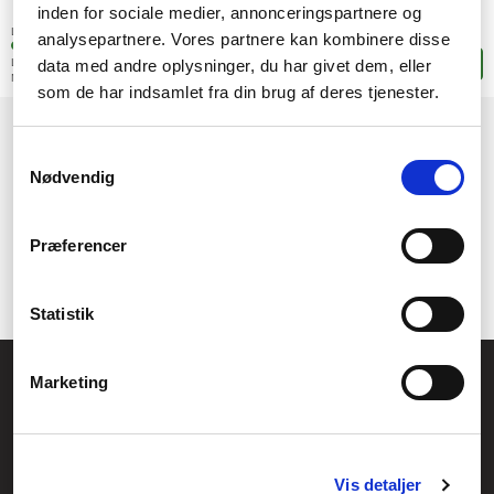
603,-
inden for sociale medier, annonceringspartnere og
SEK
(482,40 exkl. moms)
Lagerstatus:
analysepartnere. Vores partnere kan kombinere disse
1 stk. i fjärrlagring
data med andre oplysninger, du har givet dem, eller
Leveranstid: 4-9 arbetsdagar
Lägg i korgen
Mer leveransinformation
som de har indsamlet fra din brug af deres tjenester.
1
Samtykkevalg
Nødvendig
Præferencer
Statistik
Allmänna frågor:
Marketing
kundservice@fcomputer.se
Service- och reklamationsavdelningen:
service@fcomputer.se
Vis detaljer