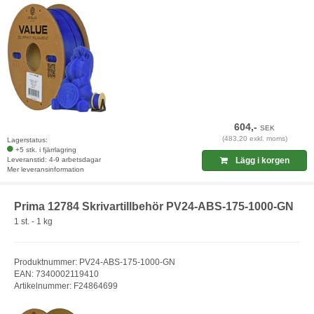
604,-
SEK
(483,20 exkl. moms)
Lagerstatus:
+5 stk. i fjärrlagring
Leveranstid: 4-9 arbetsdagar
Lägg i korgen
Mer leveransinformation
Prima 12784 Skrivartillbehör PV24-ABS-175-1000-GN
1 st. - 1 kg
Produktnummer: PV24-ABS-175-1000-GN
EAN: 7340002119410
Artikelnummer: F24864699