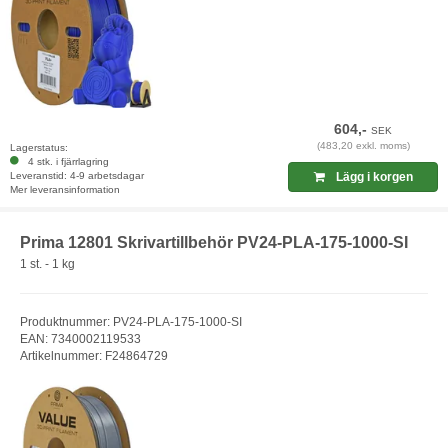
604,-
SEK
(483,20 exkl. moms)
Lagerstatus:
4 stk. i fjärrlagring
Leveranstid: 4-9 arbetsdagar
Lägg i korgen
Mer leveransinformation
Prima 12801 Skrivartillbehör PV24-PLA-175-1000-SI
1 st. - 1 kg
Produktnummer: PV24-PLA-175-1000-SI
EAN: 7340002119533
Artikelnummer: F24864729