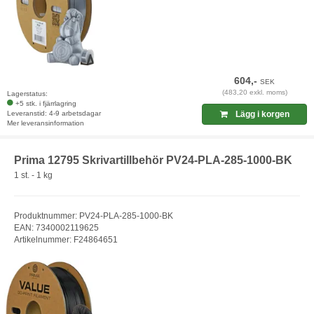
604,-
SEK
(483,20 exkl. moms)
Lagerstatus:
+5 stk. i fjärrlagring
Leveranstid: 4-9 arbetsdagar
Lägg i korgen
Mer leveransinformation
Prima 12795 Skrivartillbehör PV24-PLA-285-1000-BK
1 st. - 1 kg
Produktnummer: PV24-PLA-285-1000-BK
EAN: 7340002119625
Artikelnummer: F24864651