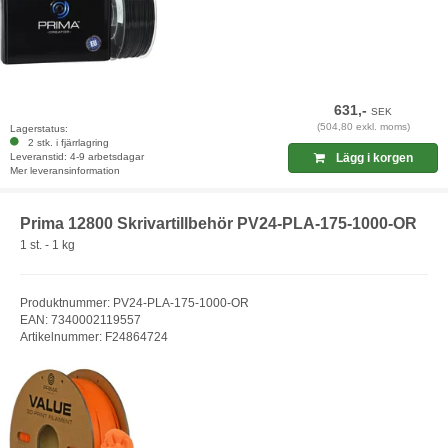
631,-
SEK
(504,80 exkl. moms)
Lagerstatus:
2 stk. i fjärrlagring
Leveranstid: 4-9 arbetsdagar
Lägg i korgen
Mer leveransinformation
Prima 12800 Skrivartillbehör PV24-PLA-175-1000-OR
1 st. - 1 kg
Produktnummer: PV24-PLA-175-1000-OR
EAN: 7340002119557
Artikelnummer: F24864724