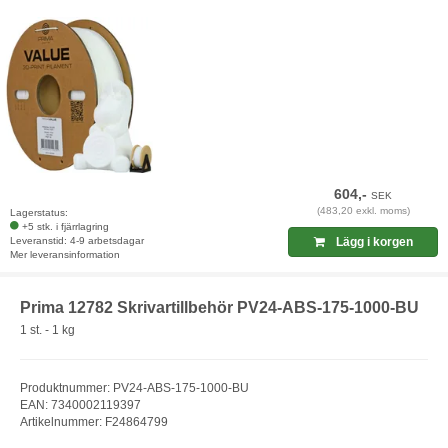
604,-
SEK
(483,20 exkl. moms)
Lagerstatus:
+5 stk. i fjärrlagring
Leveranstid: 4-9 arbetsdagar
Lägg i korgen
Mer leveransinformation
Prima 12782 Skrivartillbehör PV24-ABS-175-1000-BU
1 st. - 1 kg
Produktnummer: PV24-ABS-175-1000-BU
EAN: 7340002119397
Artikelnummer: F24864799