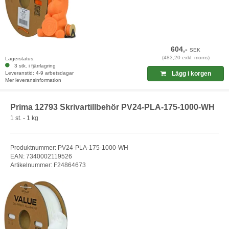
604,-
SEK
(483,20 exkl. moms)
Lagerstatus:
3 stk. i fjärrlagring
Leveranstid: 4-9 arbetsdagar
Lägg i korgen
Mer leveransinformation
Prima 12793 Skrivartillbehör PV24-PLA-175-1000-WH
1 st. - 1 kg
Produktnummer: PV24-PLA-175-1000-WH
EAN: 7340002119526
Artikelnummer: F24864673