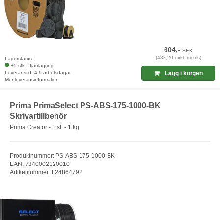
604,-
SEK
(483,20 exkl. moms)
Lagerstatus:
+5 stk. i fjärrlagring
Leveranstid: 4-9 arbetsdagar
Lägg i korgen
Mer leveransinformation
Prima PrimaSelect PS-ABS-175-1000-BK
Skrivartillbehör
Prima Creator - 1 st. - 1 kg
Produktnummer: PS-ABS-175-1000-BK
EAN: 7340002120010
Artikelnummer: F24864792