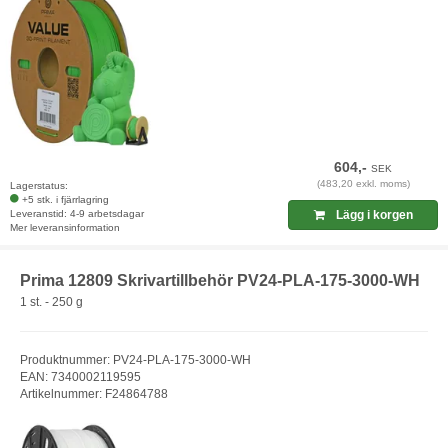
604,-
SEK
(483,20 exkl. moms)
Lagerstatus:
+5 stk. i fjärrlagring
Leveranstid: 4-9 arbetsdagar
Lägg i korgen
Mer leveransinformation
Prima 12809 Skrivartillbehör PV24-PLA-175-3000-WH
1 st. - 250 g
Produktnummer: PV24-PLA-175-3000-WH
EAN: 7340002119595
Artikelnummer: F24864788