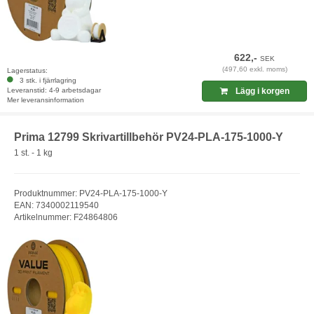
622,-
SEK
(497,60 exkl. moms)
Lagerstatus:
3 stk. i fjärrlagring
Leveranstid: 4-9 arbetsdagar
Lägg i korgen
Mer leveransinformation
Prima 12799 Skrivartillbehör PV24-PLA-175-1000-Y
1 st. - 1 kg
Produktnummer: PV24-PLA-175-1000-Y
EAN: 7340002119540
Artikelnummer: F24864806