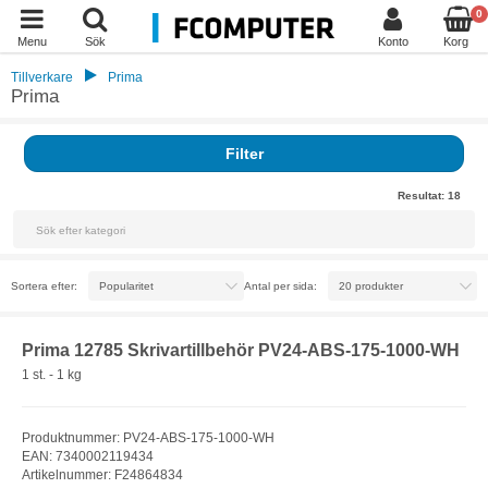
0
Menu
Sök
Konto
Korg
Tillverkare
Prima
Prima
Filter
Resultat:
18
Sortera efter:
Antal per sida:
Prima 12785 Skrivartillbehör PV24-ABS-175-1000-WH
1 st. - 1 kg
Produktnummer: PV24-ABS-175-1000-WH
EAN: 7340002119434
Artikelnummer: F24864834