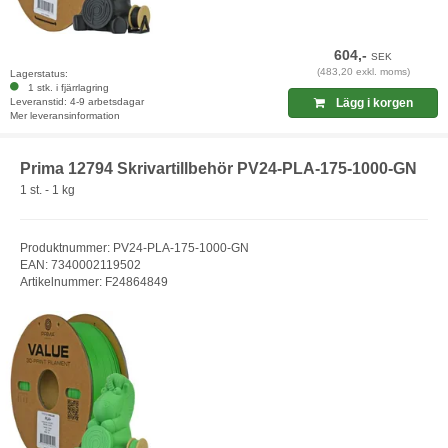
604,-
SEK
(483,20 exkl. moms)
Lagerstatus:
1 stk. i fjärrlagring
Leveranstid: 4-9 arbetsdagar
Lägg i korgen
Mer leveransinformation
Prima 12794 Skrivartillbehör PV24-PLA-175-1000-GN
1 st. - 1 kg
Produktnummer: PV24-PLA-175-1000-GN
EAN: 7340002119502
Artikelnummer: F24864849