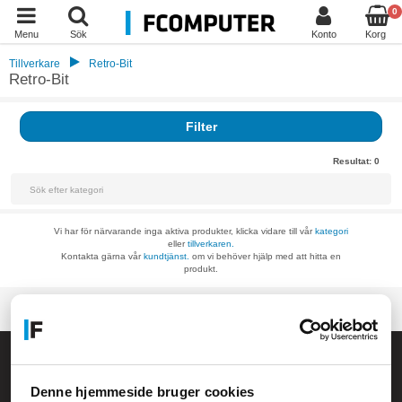
0
Menu
Sök
Konto
Korg
Tillverkare
Retro-Bit
Retro-Bit
Filter
Resultat:
0
Vi har för närvarande inga aktiva produkter, klicka vidare till vår
kategori
eller
tillverkaren.
Kontakta gärna vår
kundtjänst.
om vi behöver hjälp med att hitta en
produkt.
Allmänna frågor:
kundservice@fcomputer.se
Denne hjemmeside bruger cookies