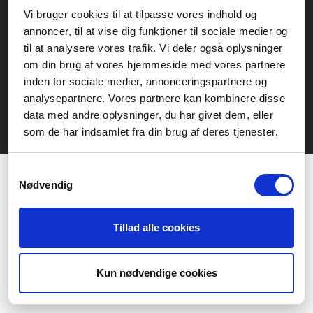
Service- och reklamationsavdelningen:
Vi bruger cookies til at tilpasse vores indhold og
annoncer, til at vise dig funktioner til sociale medier og
service@fcomputer.se
til at analysere vores trafik. Vi deler også oplysninger
Webbplatskarta
om din brug af vores hjemmeside med vores partnere
inden for sociale medier, annonceringspartnere og
Kundcenter
Skapa klagomål
analysepartnere. Vores partnere kan kombinere disse
3 veckors returrätt
Datasäkerhet/cookies
data med andre oplysninger, du har givet dem, eller
som de har indsamlet fra din brug af deres tjenester.
Ångra köp
Kontakt
Samtykkevalg
Nødvendig
Tillad alle cookies
Præferencer
Statistik
Kun nødvendige cookies