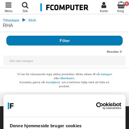
0
Menu
Sök
Konto
Korg
Tillverkare
RHA
RHA
Filter
Resultat:
0
Vi har för närvarande inga aktiva produkter, klicka vidare till vår
kategori
eller
tillverkaren.
Kontakta gärna vår
kundtjänst.
om vi behöver hjälp med att hitta en
produkt.
Allmänna frågor:
kundservice@fcomputer.se
Denne hjemmeside bruger cookies