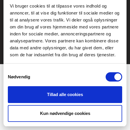
Service- och reklamationsavdelningen:
Vi bruger cookies til at tilpasse vores indhold og
annoncer, til at vise dig funktioner til sociale medier og
service@fcomputer.se
til at analysere vores trafik. Vi deler også oplysninger
Webbplatskarta
om din brug af vores hjemmeside med vores partnere
inden for sociale medier, annonceringspartnere og
Kundcenter
Skapa klagomål
analysepartnere. Vores partnere kan kombinere disse
3 veckors returrätt
Datasäkerhet/cookies
data med andre oplysninger, du har givet dem, eller
som de har indsamlet fra din brug af deres tjenester.
Ångra köp
Kontakt
Samtykkevalg
Nødvendig
Tillad alle cookies
Præferencer
Statistik
Kun nødvendige cookies