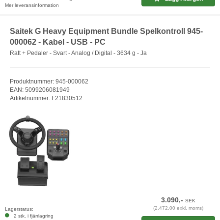
Mer leveransinformation
Saitek G Heavy Equipment Bundle Spelkontroll 945-
000062 - Kabel - USB - PC
Ratt + Pedaler - Svart - Analog / Digital - 3634 g - Ja
Produktnummer: 945-000062
EAN: 5099206081949
Artikelnummer: F21830512
3.090,-
SEK
(2.472,00 exkl. moms)
Lagerstatus:
2 stk. i fjärrlagring