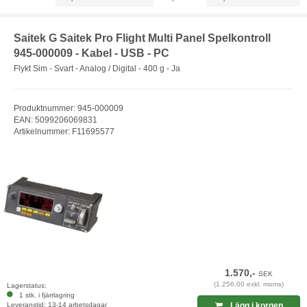
Saitek G Saitek Pro Flight Multi Panel Spelkontroll
945-000009 - Kabel - USB - PC
Flykt Sim - Svart - Analog / Digital - 400 g - Ja
Produktnummer: 945-000009
EAN: 5099206069831
Artikelnummer: F11695577
1.570,-
SEK
(1.256,00 exkl. moms)
Lagerstatus:
1 stk. i fjärrlagring
Leveranstid: 13-14 arbetsdagar
Lägg i korgen