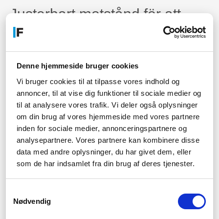
Justerbart motstånd för att
anpassa joystick- och
rattmotståndet för exakt
kontroll.
Denne hjemmeside bruger cookies
Vi bruger cookies til at tilpasse vores indhold og
Inbyggda LCD-skärmar på
annoncer, til at vise dig funktioner til sociale medier og
vissa modeller som visar viktig
til at analysere vores trafik. Vi deler også oplysninger
information direkt i spelet.
om din brug af vores hjemmeside med vores partnere
inden for sociale medier, annonceringspartnere og
analysepartnere. Vores partnere kan kombinere disse
Saiteks simuleringsprodukter,
data med andre oplysninger, du har givet dem, eller
såsom rattar och
som de har indsamlet fra din brug af deres tjenester.
pedalnummer, ger en verklig
racingkänsla.
Samtykkevalg
Nødvendig
Saiteks produkter är tillverkade med de högsta