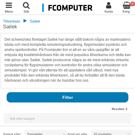
0
Menu
Sök
Konto
Korg
Tillverkare
Saitek
Saitek
Det schweiziska företaget Saitek har länge stått bakom några av marknadens
bästa och mest kompletta simuleringsutrustning, flygsimulator-joysticks och
andra spelkontroller. På Fcomputer tror vi att en av våra uppgifter är att
erbjuda dig kvalitetshårdvara från de mest populära tillverkarna och detta kan
inte göras utan Saitek. Saitek producerar några av de mest erkända virtuella
cockpitarna för flygsimulatorer och kontroller för andra olika simulatorer och
simulatorspel. Vi gör vårt yttersta för att uppdatera vårt utbud, med nya
produkter från den erkända tillverkaren, så att du fortsätter att få den bästa
hårdvaran och utrustningen när du handlar hos oss.
Filter
Resultat:
2
Sortera efter:
Antal per sida: