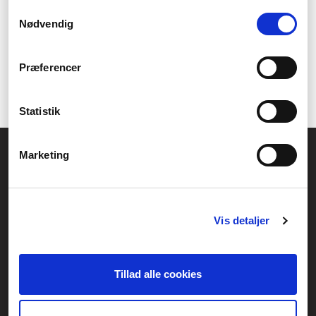
1
Samtykkevalg
Nødvendig
Præferencer
Statistik
Allmänna frågor:
Marketing
kundservice@fcomputer.se
Service- och reklamationsavdelningen:
service@fcomputer.se
Vis detaljer
Webbplatskarta
Kundcenter
Skapa klagomål
Tillad alle cookies
3 veckors returrätt
Datasäkerhet/cookies