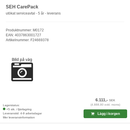
SEH CarePack
utökat serviceavtal - 5 år - leverans
Produktnummer: M0172
EAN: 4037863001727
Artikelnummer: F24669378
6.111,-
SEK
(4.888,80 exkl. moms)
Lagerstatus:
+5 stk. i fjärrlagring
Leveranstid: 4-9 arbetsdagar
Lägg i korgen
Mer leveransinformation