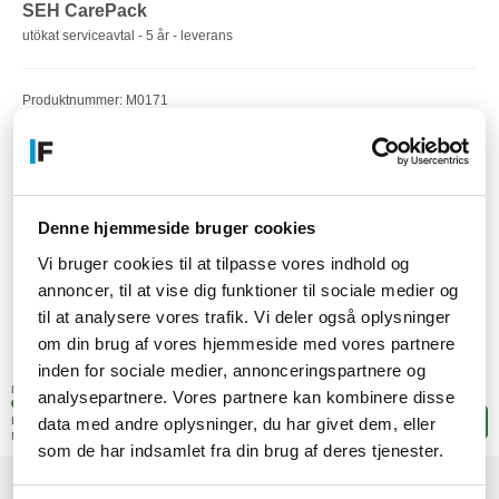
SEH CarePack
utökat serviceavtal - 5 år - leverans
Produktnummer: M0171
EAN: 4037863001710
Artikelnummer: F24669377
Denne hjemmeside bruger cookies
Vi bruger cookies til at tilpasse vores indhold og
annoncer, til at vise dig funktioner til sociale medier og
til at analysere vores trafik. Vi deler også oplysninger
om din brug af vores hjemmeside med vores partnere
4.126,-
inden for sociale medier, annonceringspartnere og
SEK
(3.300,80 exkl. moms)
Lagerstatus:
analysepartnere. Vores partnere kan kombinere disse
2 stk. i fjärrlagring
Leveranstid: 4-9 arbetsdagar
Lägg i korgen
data med andre oplysninger, du har givet dem, eller
Mer leveransinformation
som de har indsamlet fra din brug af deres tjenester.