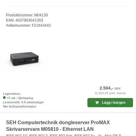
Produktnummer: M04130
EAN: 4037863041303
Artikelnummer: F21643442
2.504,-
SEK
(2.003,20 exkl. moms)
Lagerstatus:
+5 stk. i fjärrlagring
Leveranstid: 4-9 arbetsdagar
Lägg i korgen
Mer leveransinformation
SEH Computertechnik dongleserver ProMAX
Skrivarservare M05810 - Ethernet LAN
IEEE 802.1Q, IEEE 802.3, IEEE 802.3ab, IEEE 802.3u - Ja - Mac OS X