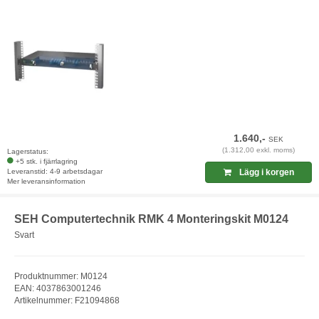
1.640,-
SEK
(1.312,00 exkl. moms)
Lagerstatus:
+5 stk. i fjärrlagring
Leveranstid: 4-9 arbetsdagar
Lägg i korgen
Mer leveransinformation
SEH Computertechnik RMK 4 Monteringskit M0124
Svart
Produktnummer: M0124
EAN: 4037863001246
Artikelnummer: F21094868