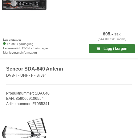
805,-
SEK
(644,00 exkl. moms)
Lagerstatus:
+5 stk. i fjärrlagring
Leveranstid: 13-14 arbetsdagar
Lägg i korgen
Mer leveransinformation
Sencor SDA-640 Antenn
DVB-T - UHF - F - Silver
Produktnummer: SDA 640
EAN: 8590669106554
Artikelnummer: F7055341