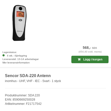
568,-
SEK
(454,40 exkl. moms)
Lagerstatus:
4 stk. i fjärrlagring
Leveranstid: 13-14 arbetsdagar
Lägg i korgen
Mer leveransinformation
Sencor SDA-220 Antenn
inomhus - UHF, VHF - IEC - Svart - 1 styck
Produktnummer: SDA 220
EAN: 8590669250028
Artikelnummer: F21717542