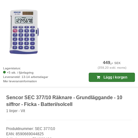
449,-
SEK
(359,20 exkl. moms)
Lagerstatus:
+5 stk. i fjärrlagring
Leveranstid: 13-14 arbetsdagar
Lägg i korgen
Mer leveransinformation
Sencor SEC 377/10 Räknare - Grundläggande - 10
siffror - Ficka - Batteri/solcell
1 linjer - Vit
Produktnummer: SEC 377/10
EAN: 8590669044825