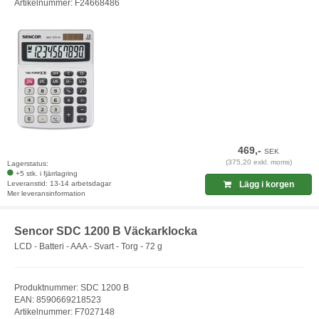
Artikelnummer: F24668486
469,-
SEK
(375,20 exkl. moms)
Lagerstatus:
+5 stk. i fjärrlagring
Leveranstid: 13-14 arbetsdagar
Lägg i korgen
Mer leveransinformation
Sencor SDC 1200 B Väckarklocka
LCD - Batteri - AAA - Svart - Torg - 72 g
Produktnummer: SDC 1200 B
EAN: 8590669218523
Artikelnummer: F7027148