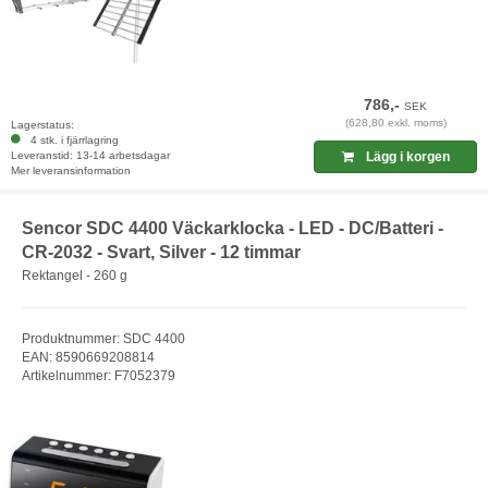
786,-
SEK
(628,80 exkl. moms)
Lagerstatus:
4 stk. i fjärrlagring
Leveranstid: 13-14 arbetsdagar
Lägg i korgen
Mer leveransinformation
Sencor SDC 4400 Väckarklocka - LED - DC/Batteri -
CR-2032 - Svart, Silver - 12 timmar
Rektangel - 260 g
Produktnummer: SDC 4400
EAN: 8590669208814
Artikelnummer: F7052379