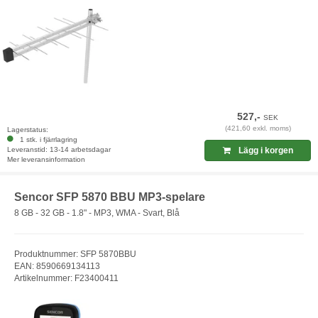
527,-
SEK
(421,60 exkl. moms)
Lagerstatus:
1 stk. i fjärrlagring
Leveranstid: 13-14 arbetsdagar
Lägg i korgen
Mer leveransinformation
Sencor SFP 5870 BBU MP3-spelare
8 GB - 32 GB - 1.8" - MP3, WMA - Svart, Blå
Produktnummer: SFP 5870BBU
EAN: 8590669134113
Artikelnummer: F23400411