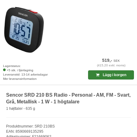
519,-
SEK
(415,20 exkl. moms)
Lagerstatus:
+5 stk. i fjärrlagring
Leveranstid: 13-14 arbetsdagar
Lägg i korgen
Mer leveransinformation
Sencor SRD 210 BS Radio - Personal - AM, FM - Svart,
Grå, Metallisk - 1 W - 1 högtalare
1 højttaler - 635 g
Produktnummer: SRD 210BS
EAN: 8590669135295
Artikelnummer: F21669062