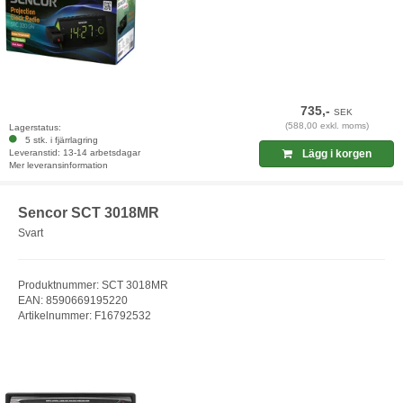
735,-
SEK
(588,00 exkl. moms)
Lagerstatus:
5 stk. i fjärrlagring
Leveranstid: 13-14 arbetsdagar
Lägg i korgen
Mer leveransinformation
Sencor SCT 3018MR
Svart
Produktnummer: SCT 3018MR
EAN: 8590669195220
Artikelnummer: F16792532