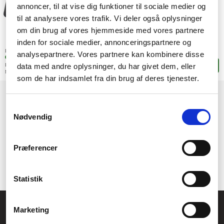
annoncer, til at vise dig funktioner til sociale medier og
til at analysere vores trafik. Vi deler også oplysninger
om din brug af vores hjemmeside med vores partnere
501,-
inden for sociale medier, annonceringspartnere og
SEK
(400,80 exkl. moms)
Lagerstatus:
analysepartnere. Vores partnere kan kombinere disse
+5 stk. i fjärrlagring
data med andre oplysninger, du har givet dem, eller
Leveranstid: 13-14 arbetsdagar
Lägg i korgen
Mer leveransinformation
som de har indsamlet fra din brug af deres tjenester.
1
2
→
Samtykkevalg
Nødvendig
Præferencer
Statistik
Allmänna frågor:
Marketing
kundservice@fcomputer.se