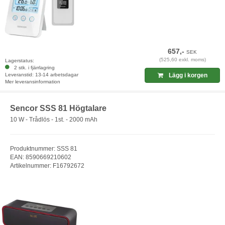
657,-
SEK
(525,60 exkl. moms)
Lagerstatus:
2 stk. i fjärrlagring
Leveranstid: 13-14 arbetsdagar
Lägg i korgen
Mer leveransinformation
Sencor SSS 81 Högtalare
10 W - Trådlös - 1st. - 2000 mAh
Produktnummer: SSS 81
EAN: 8590669210602
Artikelnummer: F16792672