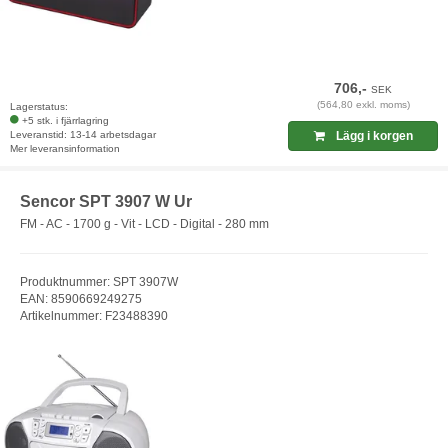
706,-
SEK
(564,80 exkl. moms)
Lagerstatus:
+5 stk. i fjärrlagring
Leveranstid: 13-14 arbetsdagar
Lägg i korgen
Mer leveransinformation
Sencor SPT 3907 W Ur
FM - AC - 1700 g - Vit - LCD - Digital - 280 mm
Produktnummer: SPT 3907W
EAN: 8590669249275
Artikelnummer: F23488390