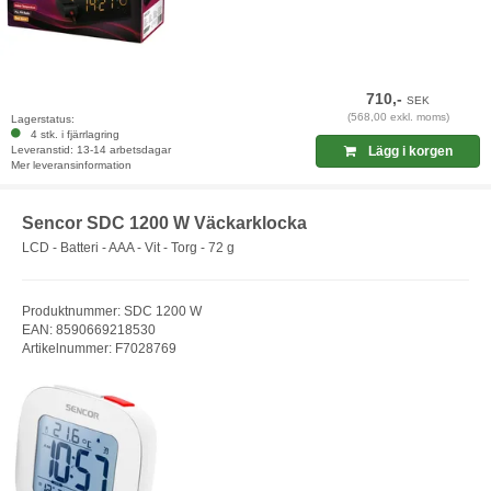
710,-
SEK
(568,00 exkl. moms)
Lagerstatus:
4 stk. i fjärrlagring
Leveranstid: 13-14 arbetsdagar
Lägg i korgen
Mer leveransinformation
Sencor SDC 1200 W Väckarklocka
LCD - Batteri - AAA - Vit - Torg - 72 g
Produktnummer: SDC 1200 W
EAN: 8590669218530
Artikelnummer: F7028769