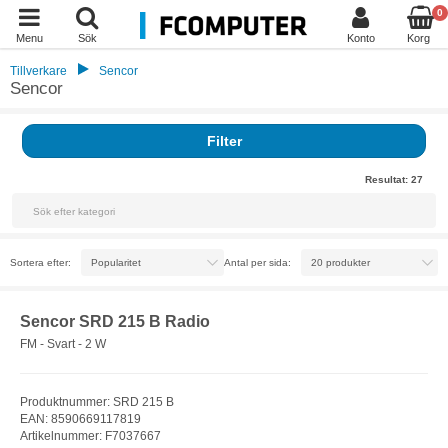
0
Menu
Sök
Konto
Korg
Tillverkare
Sencor
Sencor
Filter
Resultat:
27
Sortera efter:
Antal per sida:
Sencor SRD 215 B Radio
FM - Svart - 2 W
Produktnummer: SRD 215 B
EAN: 8590669117819
Artikelnummer: F7037667