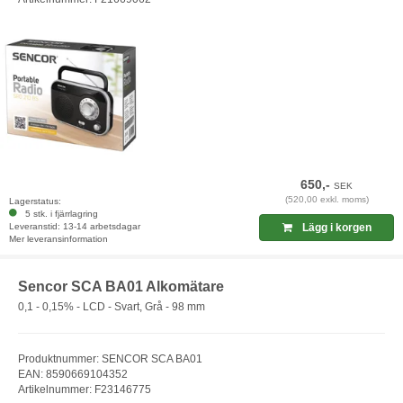
650,-
SEK
(520,00 exkl. moms)
Lagerstatus:
5 stk. i fjärrlagring
Leveranstid: 13-14 arbetsdagar
Lägg i korgen
Mer leveransinformation
Sencor SCA BA01 Alkomätare
0,1 - 0,15% - LCD - Svart, Grå - 98 mm
Produktnummer: SENCOR SCA BA01
EAN: 8590669104352
Artikelnummer: F23146775