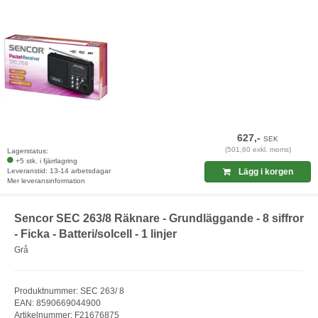
627,-
SEK
(501,60 exkl. moms)
Lagerstatus:
+5 stk. i fjärrlagring
Leveranstid: 13-14 arbetsdagar
Lägg i korgen
Mer leveransinformation
Sencor SEC 263/8 Räknare - Grundläggande - 8 siffror
- Ficka - Batteri/solcell - 1 linjer
Grå
Produktnummer: SEC 263/ 8
EAN: 8590669044900
Artikelnummer: F21676875