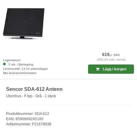
619,-
SEK
(495,20 exkl. moms)
Lagerstatus:
5 stk. i fjärrlagring
Leveranstid: 13-14 arbetsdagar
Lägg i korgen
Mer leveransinformation
Sencor SDA-612 Antenn
Utomhus - F-typ - Grå - 1 styck
Produktnummer: SDA 612
EAN: 8590669245185
Artikelnummer: F21678938