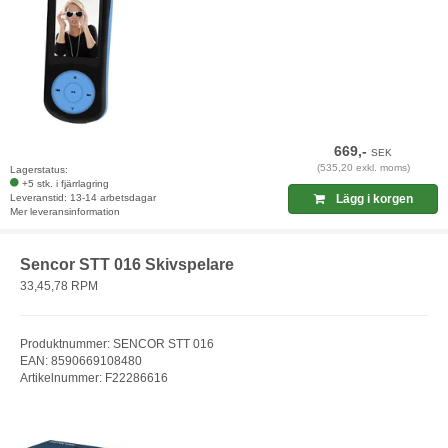
669,-
SEK
(535,20 exkl. moms)
Lagerstatus:
+5 stk. i fjärrlagring
Leveranstid: 13-14 arbetsdagar
Lägg i korgen
Mer leveransinformation
Sencor STT 016 Skivspelare
33,45,78 RPM
Produktnummer: SENCOR STT 016
EAN: 8590669108480
Artikelnummer: F22286616