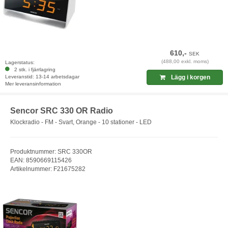
610,-
SEK
(488,00 exkl. moms)
Lagerstatus:
2 stk. i fjärrlagring
Leveranstid: 13-14 arbetsdagar
Lägg i korgen
Mer leveransinformation
Sencor SRC 330 OR Radio
Klockradio - FM - Svart, Orange - 10 stationer - LED
Produktnummer: SRC 330OR
EAN: 8590669115426
Artikelnummer: F21675282