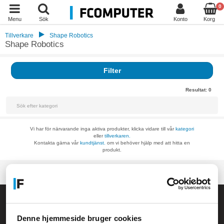
0
Menu
Sök
Konto
Korg
Tillverkare
Shape Robotics
Shape Robotics
Filter
Resultat:
0
Vi har för närvarande inga aktiva produkter, klicka vidare till vår
kategori
eller
tillverkaren.
Kontakta gärna vår
kundtjänst.
om vi behöver hjälp med att hitta en
produkt.
Allmänna frågor:
kundservice@fcomputer.se
Denne hjemmeside bruger cookies