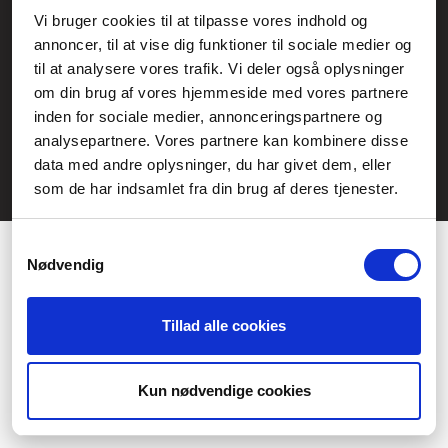
Service- och reklamationsavdelningen:
Vi bruger cookies til at tilpasse vores indhold og
annoncer, til at vise dig funktioner til sociale medier og
service@fcomputer.se
til at analysere vores trafik. Vi deler også oplysninger
Webbplatskarta
om din brug af vores hjemmeside med vores partnere
inden for sociale medier, annonceringspartnere og
Kundcenter
Skapa klagomål
analysepartnere. Vores partnere kan kombinere disse
3 veckors returrätt
Datasäkerhet/cookies
data med andre oplysninger, du har givet dem, eller
som de har indsamlet fra din brug af deres tjenester.
Ångra köp
Kontakt
Samtykkevalg
Nødvendig
Tillad alle cookies
Præferencer
Statistik
Kun nødvendige cookies