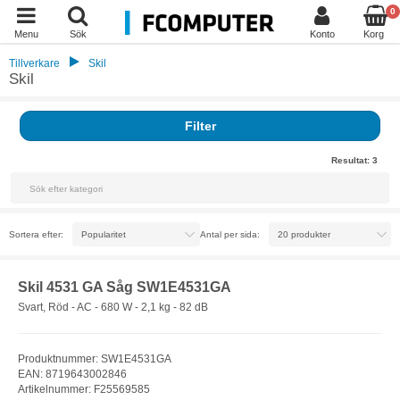
0
Menu
Sök
Konto
Korg
Tillverkare
Skil
Skil
Filter
Resultat:
3
Sortera efter:
Antal per sida:
Skil 4531 GA Såg SW1E4531GA
Svart, Röd - AC - 680 W - 2,1 kg - 82 dB
Produktnummer: SW1E4531GA
EAN: 8719643002846
Artikelnummer: F25569585