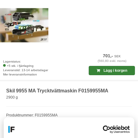
701,-
SEK
(560,80 exkl. moms)
Lagerstatus:
+5 stk. i fjärrlagring
Leveranstid: 13-14 arbetsdagar
Lägg i korgen
Mer leveransinformation
Skil 9955 MA Trycktvättmaskin F0159955MA
2900 g
Produktnummer: F0159955MA
EAN: 8710364054961
Artikelnummer: F22644585