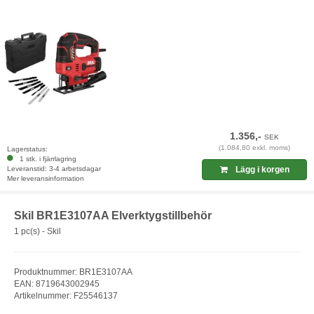
1.356,-
SEK
(1.084,80 exkl. moms)
Lagerstatus:
1 stk. i fjärrlagring
Leveranstid: 3-4 arbetsdagar
Lägg i korgen
Mer leveransinformation
Skil BR1E3107AA Elverktygstillbehör
1 pc(s) - Skil
Produktnummer: BR1E3107AA
EAN: 8719643002945
Artikelnummer: F25546137