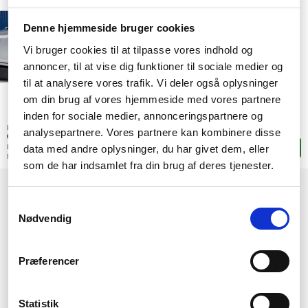
Denne hjemmeside bruger cookies
Vi bruger cookies til at tilpasse vores indhold og
annoncer, til at vise dig funktioner til sociale medier og
til at analysere vores trafik. Vi deler også oplysninger
om din brug af vores hjemmeside med vores partnere
1.523,-
inden for sociale medier, annonceringspartnere og
SEK
(1.218,40 exkl. moms)
Lagerstatus:
analysepartnere. Vores partnere kan kombinere disse
1 stk. i fjärrlagring
data med andre oplysninger, du har givet dem, eller
Leveranstid: 3-4 arbetsdagar
Lägg i korgen
Mer leveransinformation
som de har indsamlet fra din brug af deres tjenester.
1
Samtykkevalg
Nødvendig
Præferencer
Statistik