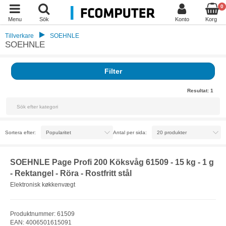
0
Menu
Sök
Konto
Korg
Tillverkare
SOEHNLE
SOEHNLE
Filter
Resultat:
1
Sortera efter:
Antal per sida:
SOEHNLE Page Profi 200 Köksvåg 61509 - 15 kg - 1 g
- Rektangel - Röra - Rostfritt stål
Elektronisk køkkenvægt
Produktnummer: 61509
EAN: 4006501615091