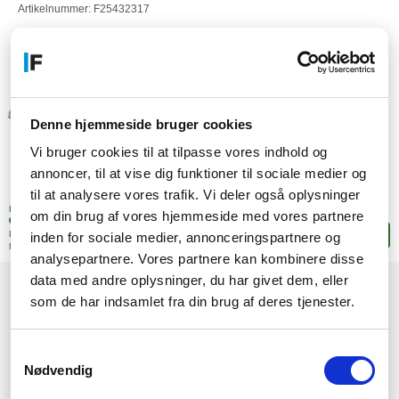
Artikelnummer: F25432317
Denne hjemmeside bruger cookies
Vi bruger cookies til at tilpasse vores indhold og
annoncer, til at vise dig funktioner til sociale medier og
748,-
til at analysere vores trafik. Vi deler også oplysninger
SEK
(598,40 exkl. moms)
Lagerstatus:
om din brug af vores hjemmeside med vores partnere
1 stk. i fjärrlagring
Leveranstid: 3-4 arbetsdagar
Lägg i korgen
inden for sociale medier, annonceringspartnere og
Mer leveransinformation
analysepartnere. Vores partnere kan kombinere disse
data med andre oplysninger, du har givet dem, eller
som de har indsamlet fra din brug af deres tjenester.
1
Samtykkevalg
Nødvendig