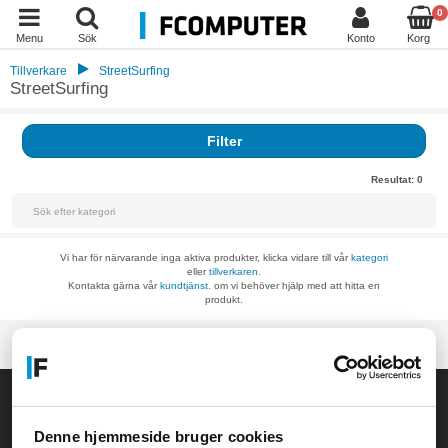
0
Menu
Sök
Konto
Korg
Tillverkare
StreetSurfing
StreetSurfing
Filter
Resultat:
0
Vi har för närvarande inga aktiva produkter, klicka vidare till vår
kategori
eller
tillverkaren.
Kontakta gärna vår
kundtjänst.
om vi behöver hjälp med att hitta en
produkt.
Allmänna frågor:
kundservice@fcomputer.se
Denne hjemmeside bruger cookies