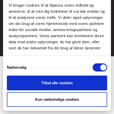
Service- och reklamationsavdelningen:
Vi bruger cookies til at tilpasse vores indhold og
annoncer, til at vise dig funktioner til sociale medier og
service@fcomputer.se
til at analysere vores trafik. Vi deler også oplysninger
Webbplatskarta
om din brug af vores hjemmeside med vores partnere
inden for sociale medier, annonceringspartnere og
Kundcenter
Skapa klagomål
analysepartnere. Vores partnere kan kombinere disse
3 veckors returrätt
Datasäkerhet/cookies
data med andre oplysninger, du har givet dem, eller
som de har indsamlet fra din brug af deres tjenester.
Ångra köp
Kontakt
Samtykkevalg
Nødvendig
Tillad alle cookies
Præferencer
Statistik
Kun nødvendige cookies