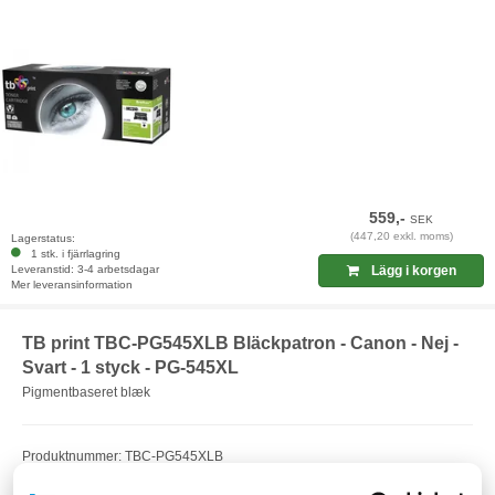
559,-
SEK
(447,20 exkl. moms)
Lagerstatus:
1 stk. i fjärrlagring
Leveranstid: 3-4 arbetsdagar
Lägg i korgen
Mer leveransinformation
TB print TBC-PG545XLB Bläckpatron - Canon - Nej -
Svart - 1 styck - PG-545XL
Pigmentbaseret blæk
Produktnummer: TBC-PG545XLB
EAN: 5901500504478
Artikelnummer: F23447441