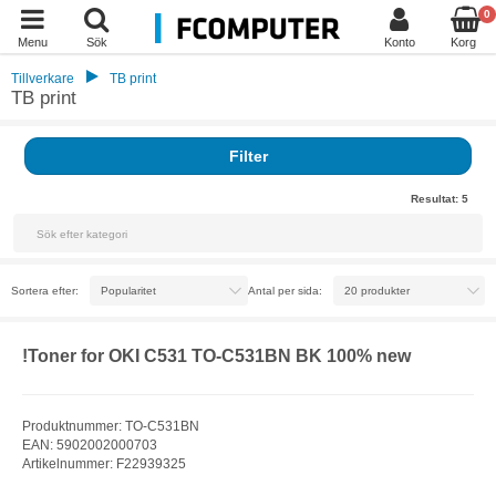
0
Menu
Sök
Konto
Korg
Tillverkare
TB print
TB print
Filter
Resultat:
5
Sortera efter:
Antal per sida:
!Toner for OKI C531 TO-C531BN BK 100% new
Produktnummer: TO-C531BN
EAN: 5902002000703
Artikelnummer: F22939325