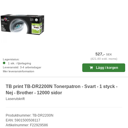
527,-
SEK
(421,60 exkl. moms)
Lagerstatus:
1 stk. i fjärrlagring
Leveranstid: 3-4 arbetsdagar
Lägg i korgen
Mer leveransinformation
TB print TB-DR2200N Tonerpatron - Svart - 1 styck -
Nej - Brother - 12000 sidor
Laserutskrift
Produktnummer: TB-DR2200N
EAN: 5901500508117
Artikelnummer: F22929586