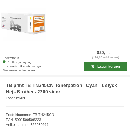
620,-
SEK
(496,00 exkl. moms)
Lagerstatus:
1 stk. i fjärrlagring
Leveranstid: 3-4 arbetsdagar
Lägg i korgen
Mer leveransinformation
TB print TB-TN245CN Tonerpatron - Cyan - 1 styck -
Nej - Brother - 2200 sidor
Laserutskrift
Produktnummer: TB-TN245CN
EAN: 5901500508223
Artikelnummer: F22930966