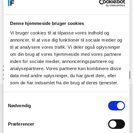
Denne hjemmeside bruger cookies
Vi bruger cookies til at tilpasse vores indhold og
annoncer, til at vise dig funktioner til sociale medier og
til at analysere vores trafik. Vi deler også oplysninger
om din brug af vores hjemmeside med vores partnere
656,-
inden for sociale medier, annonceringspartnere og
SEK
(524,80 exkl. moms)
Lagerstatus:
analysepartnere. Vores partnere kan kombinere disse
1 stk. i fjärrlagring
data med andre oplysninger, du har givet dem, eller
Leveranstid: 13-14 arbetsdagar
Lägg i korgen
Mer leveransinformation
som de har indsamlet fra din brug af deres tjenester.
1
Samtykkevalg
Nødvendig
Præferencer