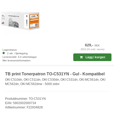
629,-
SEK
(503,20 exkl. moms)
Lagerstatus:
2 stk. i fjärrlagring
Leveranstid: 3-4 arbetsdagar
Lägg i korgen
Mer leveransinformation
TB print Tonerpatron TO-C531YN - Gul - Kompatibel
OKI C510dn, OKI C511dn, OKI C530dn, OKI C531dn, OKI MC561dn, OKI
MC562dn, OKI MC562dnw - 5000 sidor
Produktnummer: TO-C531YN
EAN: 5902002000734
Artikelnummer: F22934828