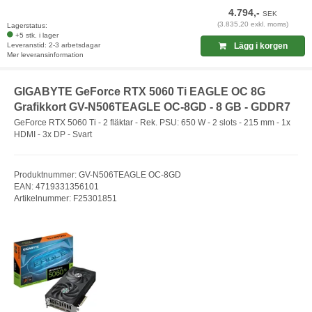
4.794,-
SEK
(3.835,20 exkl. moms)
Lagerstatus:
+5 stk. i lager
Leveranstid: 2-3 arbetsdagar
Lägg i korgen
Mer leveransinformation
GIGABYTE GeForce RTX 5060 Ti EAGLE OC 8G
Grafikkort GV-N506TEAGLE OC-8GD - 8 GB - GDDR7
GeForce RTX 5060 Ti - 2 fläktar - Rek. PSU: 650 W - 2 slots - 215 mm - 1x
HDMI - 3x DP - Svart
Produktnummer: GV-N506TEAGLE OC-8GD
EAN: 4719331356101
Artikelnummer: F25301851