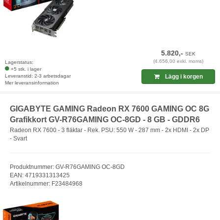
5.820,-
SEK
(4.656,00 exkl. moms)
Lagerstatus:
+5 stk. i lager
Leveranstid: 2-3 arbetsdagar
Lägg i korgen
Mer leveransinformation
GIGABYTE GAMING Radeon RX 7600 GAMING OC 8G
Grafikkort GV-R76GAMING OC-8GD - 8 GB - GDDR6
Radeon RX 7600 - 3 fläktar - Rek. PSU: 550 W - 287 mm - 2x HDMI - 2x DP
- Svart
Produktnummer: GV-R76GAMING OC-8GD
EAN: 4719331313425
Artikelnummer: F23484968