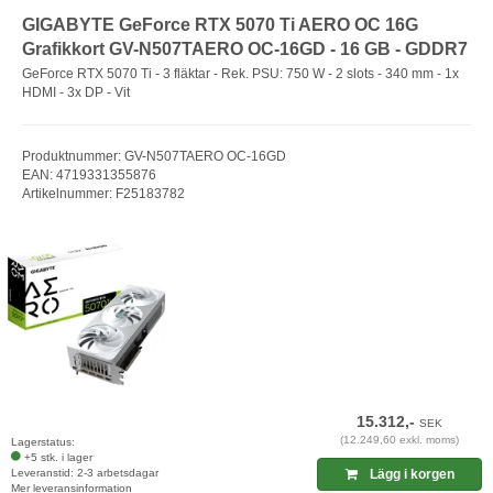
GIGABYTE GeForce RTX 5070 Ti AERO OC 16G
Grafikkort GV-N507TAERO OC-16GD - 16 GB - GDDR7
GeForce RTX 5070 Ti - 3 fläktar - Rek. PSU: 750 W - 2 slots - 340 mm - 1x
HDMI - 3x DP - Vit
Produktnummer: GV-N507TAERO OC-16GD
EAN: 4719331355876
Artikelnummer: F25183782
15.312,-
SEK
(12.249,60 exkl. moms)
Lagerstatus:
+5 stk. i lager
Leveranstid: 2-3 arbetsdagar
Lägg i korgen
Mer leveransinformation