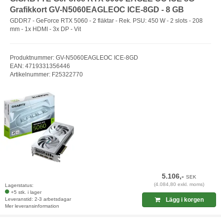
Grafikkort GV-N5060EAGLEOC ICE-8GD - 8 GB
GDDR7 - GeForce RTX 5060 - 2 fläktar - Rek. PSU: 450 W - 2 slots - 208
mm - 1x HDMI - 3x DP - Vit
Produktnummer: GV-N5060EAGLEOC ICE-8GD
EAN: 4719331356446
Artikelnummer: F25322770
5.106,-
SEK
(4.084,80 exkl. moms)
Lagerstatus:
+5 stk. i lager
Leveranstid: 2-3 arbetsdagar
Lägg i korgen
Mer leveransinformation