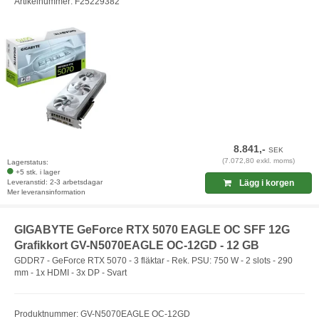
Artikelnummer: F25229382
8.841,-
SEK
(7.072,80 exkl. moms)
Lagerstatus:
+5 stk. i lager
Leveranstid: 2-3 arbetsdagar
Lägg i korgen
Mer leveransinformation
GIGABYTE GeForce RTX 5070 EAGLE OC SFF 12G
Grafikkort GV-N5070EAGLE OC-12GD - 12 GB
GDDR7 - GeForce RTX 5070 - 3 fläktar - Rek. PSU: 750 W - 2 slots - 290
mm - 1x HDMI - 3x DP - Svart
Produktnummer: GV-N5070EAGLE OC-12GD