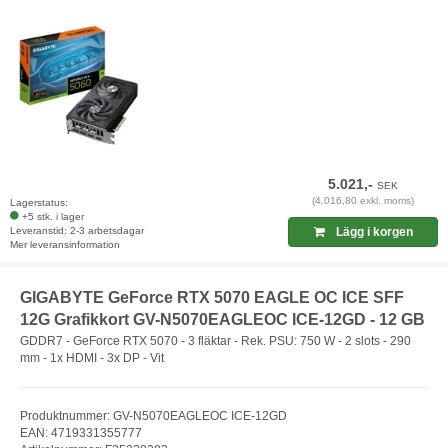
5.021,-
SEK
(4.016,80 exkl. moms)
Lagerstatus:
+5 stk. i lager
Leveranstid: 2-3 arbetsdagar
Lägg i korgen
Mer leveransinformation
GIGABYTE GeForce RTX 5070 EAGLE OC ICE SFF
12G Grafikkort GV-N5070EAGLEOC ICE-12GD - 12 GB
GDDR7 - GeForce RTX 5070 - 3 fläktar - Rek. PSU: 750 W - 2 slots - 290
mm - 1x HDMI - 3x DP - Vit
Produktnummer: GV-N5070EAGLEOC ICE-12GD
EAN: 4719331355777