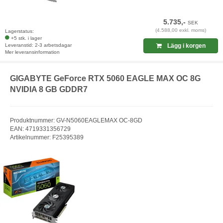
5.735,-
SEK
(4.588,00 exkl. moms)
Lagerstatus:
+5 stk. i lager
Leveranstid: 2-3 arbetsdagar
Lägg i korgen
Mer leveransinformation
GIGABYTE GeForce RTX 5060 EAGLE MAX OC 8G
NVIDIA 8 GB GDDR7
Produktnummer: GV-N5060EAGLEMAX OC-8GD
EAN: 4719331356729
Artikelnummer: F25395389