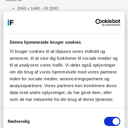
2560 x 1440 - 2K QHD
3840 x 2160 - 4K UHD
7680 x 4320 - 8K UHD
Ju högre upplösning du vill spela i, desto mer krävs av din GPU.
Om du planerar att köra din dator i 4K eller 8K, är det värt att
överväga toppmodellerna av Gigabyte-grafikkort. Är du osäker
Denne hjemmeside bruger cookies
på om en GPU klarar av att att dra dina spel i t.ex. 4K kan du
Vi bruger cookies til at tilpasse vores indhold og
dra nytta av att läsa recensioner och tester av de olika
GPU:erna. Ofta utförs dessa tester på hur hög bildhastighet
annoncer, til at vise dig funktioner til sociale medier og
olika modeller kan uppnå i flera olika typer av upplösningar.
til at analysere vores trafik. Vi deler også oplysninger
om din brug af vores hjemmeside med vores partnere
Fortfarande inte säker på
inden for sociale medier, annonceringspartnere og
vilket GIGABYTE-grafikkort du
analysepartnere. Vores partnere kan kombinere disse
data med andre oplysninger, du har givet dem, eller
ska skaffa?
som de har indsamlet fra din brug af deres tjenester.
Sitter du kvar med fler frågor, eller har du något som du bara vill
vara helt säker på? Tveka i så fall inte att kontakta vår
Samtykkevalg
kompetenta och trevliga kundtjänst. De är redo att hjälpa dig.
Nødvendig
Om du saknar tekniska specifikationer på vissa Gigabyte-