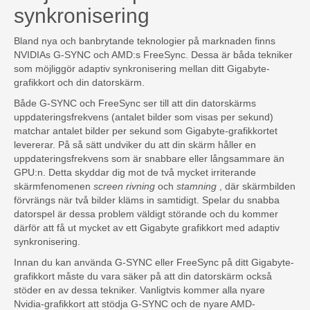
synkronisering
Bland nya och banbrytande teknologier på marknaden finns
NVIDIAs G-SYNC och AMD:s FreeSync. Dessa är båda tekniker
som möjliggör adaptiv synkronisering mellan ditt Gigabyte-
grafikkort och din datorskärm.
Både G-SYNC och FreeSync ser till att din datorskärms
uppdateringsfrekvens (antalet bilder som visas per sekund)
matchar antalet bilder per sekund som Gigabyte-grafikkortet
levererar. På så sätt undviker du att din skärm håller en
uppdateringsfrekvens som är snabbare eller långsammare än
GPU:n. Detta skyddar dig mot de två mycket irriterande
skärmfenomenen
screen rivning
och
stamning
, där skärmbilden
förvrängs när två bilder kläms in samtidigt. Spelar du snabba
datorspel är dessa problem väldigt störande och du kommer
därför att få ut mycket av ett Gigabyte grafikkort med adaptiv
synkronisering.
Innan du kan använda G-SYNC eller FreeSync på ditt Gigabyte-
grafikkort måste du vara säker på att din datorskärm också
stöder en av dessa tekniker. Vanligtvis kommer alla nyare
Nvidia-grafikkort att stödja G-SYNC och de nyare AMD-