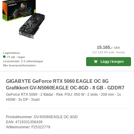
15.165,-
SEK
(12.132,00 exkl. moms)
Lagerstatus:
+5 stk. i lager
Leveranstid: 2-3 arbetsdagar
Lägg i korgen
Mer leveransinformation
GIGABYTE GeForce RTX 5060 EAGLE OC 8G
Grafikkort GV-N5060EAGLE OC-8GD - 8 GB - GDDR7
GeForce RTX 5060 - 2 fläktar - Rek. PSU: 450 W - 2 slots - 208 mm - 1x
HDMI - 3x DP - Svart
Produktnummer: GV-N5060EAGLE OC-8GD
EAN: 4719331356439
Artikelnummer: F25322779