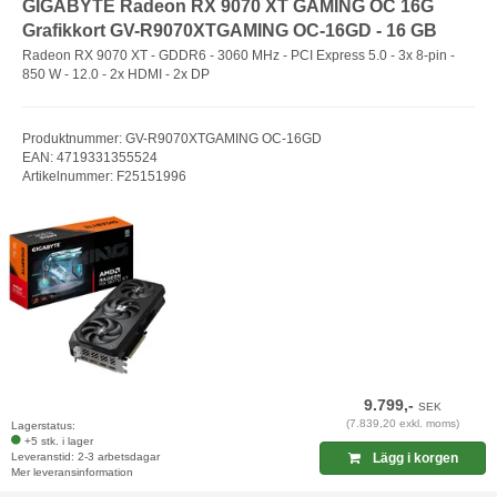
GIGABYTE Radeon RX 9070 XT GAMING OC 16G
Grafikkort GV-R9070XTGAMING OC-16GD - 16 GB
Radeon RX 9070 XT - GDDR6 - 3060 MHz - PCI Express 5.0 - 3x 8-pin -
850 W - 12.0 - 2x HDMI - 2x DP
Produktnummer: GV-R9070XTGAMING OC-16GD
EAN: 4719331355524
Artikelnummer: F25151996
9.799,-
SEK
(7.839,20 exkl. moms)
Lagerstatus:
+5 stk. i lager
Leveranstid: 2-3 arbetsdagar
Lägg i korgen
Mer leveransinformation