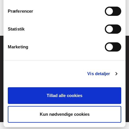
grafikkort kan du antingen hitta dem här på denna sida, eller på
tillverkarens hemsida.
Præferencer
Statistik
Allmänna frågor:
Marketing
kundservice@fcomputer.se
Service- och reklamationsavdelningen:
service@fcomputer.se
Vis detaljer
Webbplatskarta
Kundcenter
Skapa klagomål
Tillad alle cookies
3 veckors returrätt
Datasäkerhet/cookies
Kun nødvendige cookies
Ångra köp
Kontakt