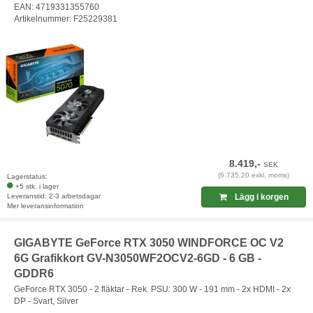
EAN: 4719331355760
Artikelnummer: F25229381
8.419,-
SEK
(6.735,20 exkl. moms)
Lagerstatus:
+5 stk. i lager
Leveranstid: 2-3 arbetsdagar
Lägg i korgen
Mer leveransinformation
GIGABYTE GeForce RTX 3050 WINDFORCE OC V2
6G Grafikkort GV-N3050WF2OCV2-6GD - 6 GB -
GDDR6
GeForce RTX 3050 - 2 fläktar - Rek. PSU: 300 W - 191 mm - 2x HDMI - 2x
DP - Svart, Silver