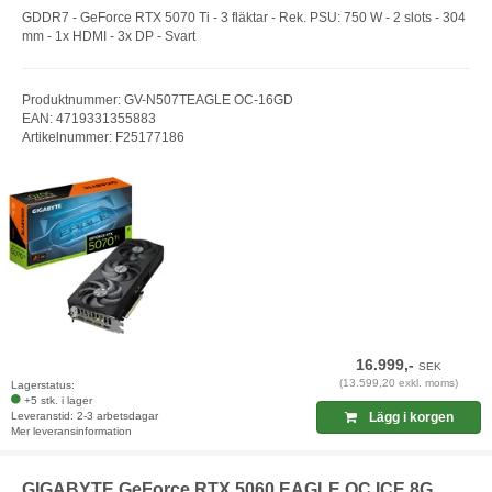
GDDR7 - GeForce RTX 5070 Ti - 3 fläktar - Rek. PSU: 750 W - 2 slots - 304
mm - 1x HDMI - 3x DP - Svart
Produktnummer: GV-N507TEAGLE OC-16GD
EAN: 4719331355883
Artikelnummer: F25177186
16.999,-
SEK
(13.599,20 exkl. moms)
Lagerstatus:
+5 stk. i lager
Leveranstid: 2-3 arbetsdagar
Lägg i korgen
Mer leveransinformation
GIGABYTE GeForce RTX 5060 EAGLE OC ICE 8G