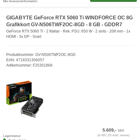
Mer leveransinformation
GIGABYTE GeForce RTX 5060 Ti WINDFORCE OC 8G
Grafikkort GV-N506TWF2OC-8GD - 8 GB - GDDR7
GeForce RTX 5060 Ti - 2 fläktar - Rek. PSU: 650 W - 2 slots - 208 mm - 1x
HDMI - 3x DP - Svart
Produktnummer: GV-N506TWF2OC-8GD
EAN: 4719331356057
Artikelnummer: F25301868
5.609,-
SEK
(4.487,20 exkl. moms)
Lagerstatus: