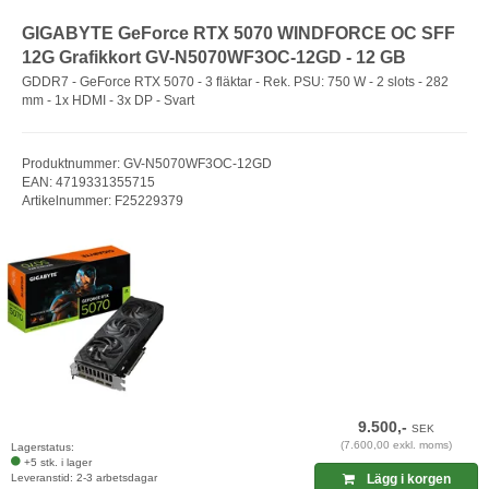
GIGABYTE GeForce RTX 5070 WINDFORCE OC SFF
12G Grafikkort GV-N5070WF3OC-12GD - 12 GB
GDDR7 - GeForce RTX 5070 - 3 fläktar - Rek. PSU: 750 W - 2 slots - 282
mm - 1x HDMI - 3x DP - Svart
Produktnummer: GV-N5070WF3OC-12GD
EAN: 4719331355715
Artikelnummer: F25229379
9.500,-
SEK
(7.600,00 exkl. moms)
Lagerstatus:
+5 stk. i lager
Leveranstid: 2-3 arbetsdagar
Lägg i korgen