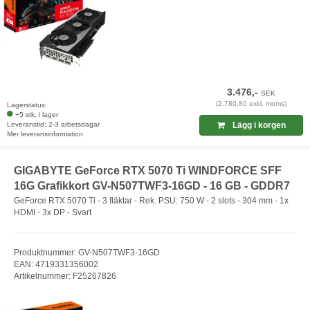
3.476,-
SEK
(2.780,80 exkl. moms)
Lagerstatus:
+5 stk. i lager
Leveranstid: 2-3 arbetsdagar
Lägg i korgen
Mer leveransinformation
GIGABYTE GeForce RTX 5070 Ti WINDFORCE SFF
16G Grafikkort GV-N507TWF3-16GD - 16 GB - GDDR7
GeForce RTX 5070 Ti - 3 fläktar - Rek. PSU: 750 W - 2 slots - 304 mm - 1x
HDMI - 3x DP - Svart
Produktnummer: GV-N507TWF3-16GD
EAN: 4719331356002
Artikelnummer: F25267826