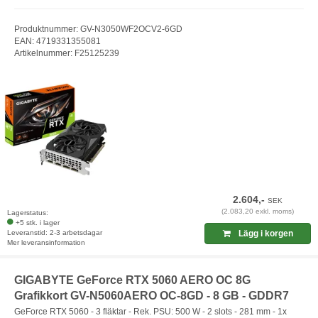
Produktnummer: GV-N3050WF2OCV2-6GD
EAN: 4719331355081
Artikelnummer: F25125239
2.604,-
SEK
(2.083,20 exkl. moms)
Lagerstatus:
+5 stk. i lager
Leveranstid: 2-3 arbetsdagar
Lägg i korgen
Mer leveransinformation
GIGABYTE GeForce RTX 5060 AERO OC 8G
Grafikkort GV-N5060AERO OC-8GD - 8 GB - GDDR7
GeForce RTX 5060 - 3 fläktar - Rek. PSU: 500 W - 2 slots - 281 mm - 1x