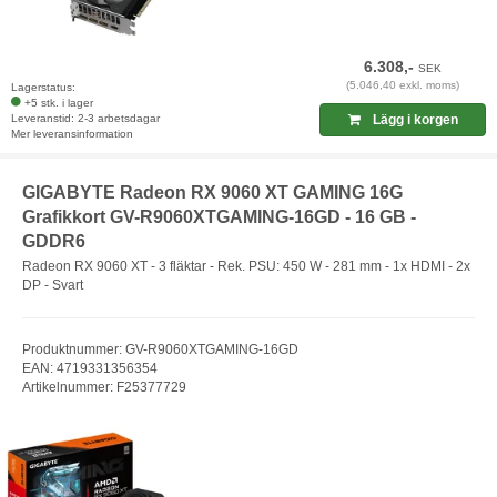
6.308,-
SEK
(5.046,40 exkl. moms)
Lagerstatus:
+5 stk. i lager
Leveranstid: 2-3 arbetsdagar
Lägg i korgen
Mer leveransinformation
GIGABYTE Radeon RX 9060 XT GAMING 16G
Grafikkort GV-R9060XTGAMING-16GD - 16 GB -
GDDR6
Radeon RX 9060 XT - 3 fläktar - Rek. PSU: 450 W - 281 mm - 1x HDMI - 2x
DP - Svart
Produktnummer: GV-R9060XTGAMING-16GD
EAN: 4719331356354
Artikelnummer: F25377729