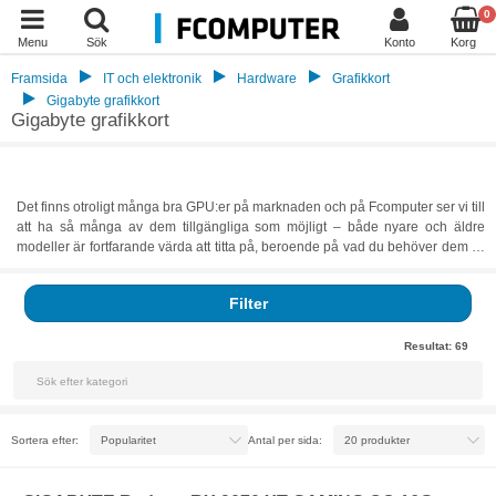
0
Menu
Sök
Konto
Korg
Framsida
IT och elektronik
Hardware
Grafikkort
Gigabyte grafikkort
Gigabyte grafikkort
Det finns otroligt många bra GPU:er på marknaden och på Fcomputer ser vi till
att ha så många av dem tillgängliga som möjligt – både nyare och äldre
modeller är fortfarande värda att titta på, beroende på vad du behöver dem till
. Därför har vi såklart även ett stort utbud av Gigabyte grafikkort som du kan ta
en titt på. Gigabyte grafikkort passar både för spel, för dig som jobbar med
Filter
tunga grafikprogram, som när 3D-rendering ska göras, och för helt allmänt
vardagsbruk. Deras utbud är därför otroligt mångsidigt, och du kan vara säker
på att grafiken går smidigt på din dator när du installerar ett passande
Resultat:
69
Gigabyte-grafikkort.
Sortera efter:
Antal per sida: