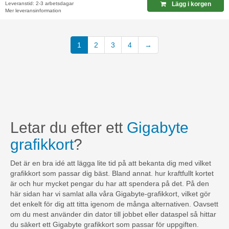
Leveranstid: 2-3 arbetsdagar
Lägg i korgen
Mer leveransinformation
(current)
1
2
3
4
→
Letar du efter ett
Gigabyte
grafikkort
?
Det är en bra idé att lägga lite tid på att bekanta dig med vilket
grafikkort som passar dig bäst. Bland annat. hur kraftfullt kortet
är och hur mycket pengar du har att spendera på det. På den
här sidan har vi samlat alla våra Gigabyte-grafikkort, vilket gör
det enkelt för dig att titta igenom de många alternativen. Oavsett
om du mest använder din dator till jobbet eller dataspel så hittar
du säkert ett Gigabyte grafikkort som passar för uppgiften.