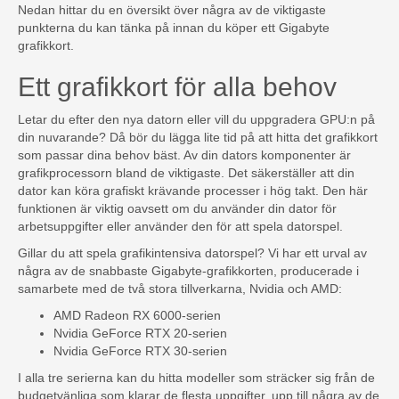
Nedan hittar du en översikt över några av de viktigaste
punkterna du kan tänka på innan du köper ett Gigabyte
grafikkort.
Ett grafikkort för alla behov
Letar du efter den nya datorn eller vill du uppgradera GPU:n på
din nuvarande? Då bör du lägga lite tid på att hitta det grafikkort
som passar dina behov bäst. Av din dators komponenter är
grafikprocessorn bland de viktigaste. Det säkerställer att din
dator kan köra grafiskt krävande processer i hög takt. Den här
funktionen är viktig oavsett om du använder din dator för
arbetsuppgifter eller använder den för att spela datorspel.
Gillar du att spela grafikintensiva datorspel? Vi har ett urval av
några av de snabbaste Gigabyte-grafikkorten, producerade i
samarbete med de två stora tillverkarna, Nvidia och AMD:
AMD Radeon RX 6000-serien
Nvidia GeForce RTX 20-serien
Nvidia GeForce RTX 30-serien
I alla tre serierna kan du hitta modeller som sträcker sig från de
budgetvänliga som klarar de flesta uppgifter, upp till några av de