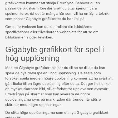
grafikkorten kommer att stödja FreeSync. Behöver du en
passande bildskärm föreslår vi att du tittar igenom våra
spelmonitorer, då det är många här som vill ha en Sync-teknik
som passar Gigabyte-grafikkortet du har koll på.
Om du är tveksam kan du kontrollera din bildskärms
specifikationer eller tillverkarens webbplats för att se om
bildskärmen stöder tekniken.
Gigabyte grafikkort för spel i
hög upplösning
Med ett Gigabyte grafikkort hjälper du till att se till att du kan
spela de nya datorspelen i hög upplösning. De flesta som
försöker spela med en högre upplösning kommer att ha svårt att
gå tillbaka till en lägre upplösning efter detta. Det ger helt enkelt
en mycket skarpare bild, vilket förbättrar upplevelsen avsevärt.
Efterfrågan på skärmar som kan leverera de högre
upplösningarna syns på marknaden där trenden är större
skärmar med högre upplösningar.
De olika höga upplösningarna som ett nytt Gigabyte grafikkort
stöder är: