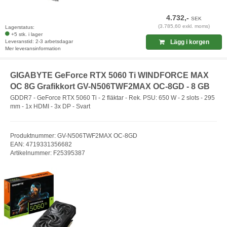
4.732,-
SEK
(3.785,60 exkl. moms)
Lagerstatus:
+5 stk. i lager
Leveranstid: 2-3 arbetsdagar
Lägg i korgen
Mer leveransinformation
GIGABYTE GeForce RTX 5060 Ti WINDFORCE MAX
OC 8G Grafikkort GV-N506TWF2MAX OC-8GD - 8 GB
GDDR7 - GeForce RTX 5060 Ti - 2 fläktar - Rek. PSU: 650 W - 2 slots - 295
mm - 1x HDMI - 3x DP - Svart
Produktnummer: GV-N506TWF2MAX OC-8GD
EAN: 4719331356682
Artikelnummer: F25395387