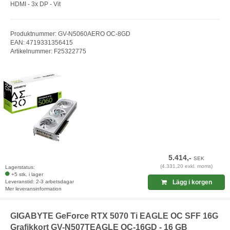
HDMI - 3x DP - Vit
Produktnummer: GV-N5060AERO OC-8GD
EAN: 4719331356415
Artikelnummer: F25322775
5.414,-
SEK
(4.331,20 exkl. moms)
Lagerstatus:
+5 stk. i lager
Leveranstid: 2-3 arbetsdagar
Lägg i korgen
Mer leveransinformation
GIGABYTE GeForce RTX 5070 Ti EAGLE OC SFF 16G
Grafikkort GV-N507TEAGLE OC-16GD - 16 GB