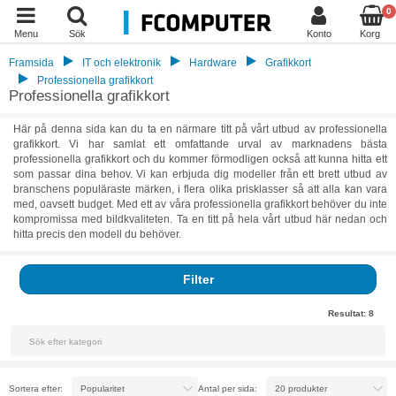
0
Menu
Sök
Konto
Korg
Framsida
IT och elektronik
Hardware
Grafikkort
Professionella grafikkort
Professionella grafikkort
Här på denna sida kan du ta en närmare titt på vårt utbud av professionella
grafikkort. Vi har samlat ett omfattande urval av marknadens bästa
professionella grafikkort och du kommer förmodligen också att kunna hitta ett
som passar dina behov. Vi kan erbjuda dig modeller från ett brett utbud av
branschens populäraste märken, i flera olika prisklasser så att alla kan vara
med, oavsett budget. Med ett av våra professionella grafikkort behöver du inte
kompromissa med bildkvaliteten. Ta en titt på hela vårt utbud här nedan och
hitta precis den modell du behöver.
Filter
Resultat:
8
Sortera efter:
Antal per sida: