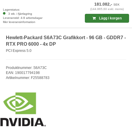
181.082,-
SEK
(144.865,60 exkl. moms)
Lagerstatus:
3 stk. i fjärrlagring
Leveranstid: 4-9 arbetsdagar
Lägg i korgen
Mer leveransinformation
Hewlett-Packard S6A73C Grafikkort - 96 GB - GDDR7 -
RTX PRO 6000 - 4x DP
PCI Express 5.0
Produktnummer: S6A73C
EAN: 190017794198
Artikelnummer: F25588783