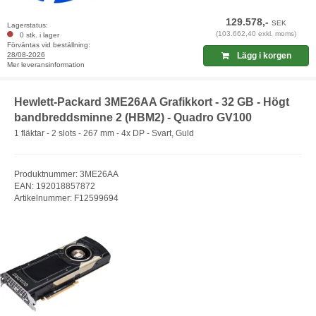
129.578,-
SEK
Lagerstatus:
(103.662,40 exkl. moms)
0 stk. i lager
Förväntas vid beställning:
28/08-2026
Lägg i korgen
Mer leveransinformation
Hewlett-Packard 3ME26AA Grafikkort - 32 GB - Högt
bandbreddsminne 2 (HBM2) - Quadro GV100
1 fläktar - 2 slots - 267 mm - 4x DP - Svart, Guld
Produktnummer: 3ME26AA
EAN: 192018857872
Artikelnummer: F12599694