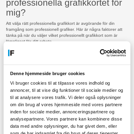
professionella grafikkortet för
mig?
Att välja rätt professionella grafikkort är avgörande för din
framgång som professionell grafiker. Här är några faktorer att
tänka på när du väljer vilket professionellt grafikkort som är
lämpligast för ditt arbete.
Din budgetsituation
De bästa professionella grafikkorten kommer att kosta mer men
ger också de största fördelarna. Beroende på hur mycket du är
Denne hjemmeside bruger cookies
villig att investera i ett professionellt grafikkort kan olika modeller
vara att föredra.
Vi bruger cookies til at tilpasse vores indhold og
annoncer, til at vise dig funktioner til sociale medier og
Applikationer du använder
til at analysere vores trafik. Vi deler også oplysninger
om din brug af vores hjemmeside med vores partnere
Var noga med att välja ett grafikkort som är optimerat för det
eller de program du använder oftast. Om du uteslutande arbetar
inden for sociale medier, annonceringspartnere og
i 3D-modellering så vill du ha ett annat grafikkort än någon som
analysepartnere. Vores partnere kan kombinere disse
fokuserar på videoediting. Rådfråga med dina
data med andre oplysninger, du har givet dem, eller
programvaruleverantörer för deras rekommenderade
som de har indsamlet fra din brug af deres tjenester.