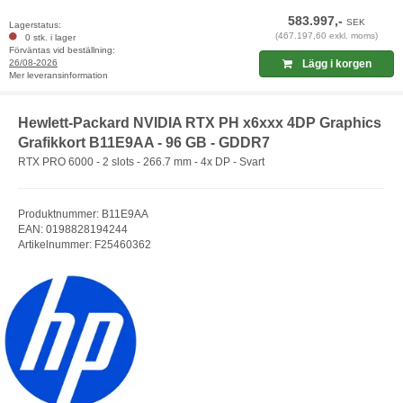
583.997,-
SEK
Lagerstatus:
(467.197,60 exkl. moms)
0 stk. i lager
Förväntas vid beställning:
26/08-2026
Lägg i korgen
Mer leveransinformation
Hewlett-Packard NVIDIA RTX PH x6xxx 4DP Graphics
Grafikkort B11E9AA - 96 GB - GDDR7
RTX PRO 6000 - 2 slots - 266.7 mm - 4x DP - Svart
Produktnummer: B11E9AA
EAN: 0198828194244
Artikelnummer: F25460362