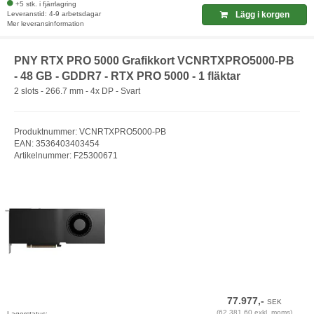
+5 stk. i fjärrlagring
Leveranstid: 4-9 arbetsdagar
Lägg i korgen
Mer leveransinformation
PNY RTX PRO 5000 Grafikkort VCNRTXPRO5000-PB
- 48 GB - GDDR7 - RTX PRO 5000 - 1 fläktar
2 slots - 266.7 mm - 4x DP - Svart
Produktnummer: VCNRTXPRO5000-PB
EAN: 3536403403454
Artikelnummer: F25300671
77.977,-
SEK
(62.381,60 exkl. moms)
Lagerstatus: