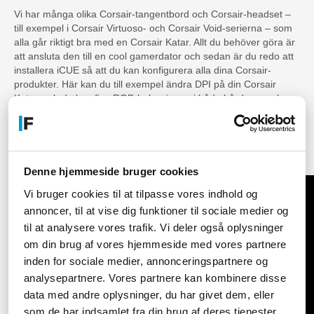
Vi har många olika Corsair-tangentbord och Corsair-headset –
till exempel i Corsair Virtuoso- och Corsair Void-serierna – som
alla går riktigt bra med en Corsair Katar. Allt du behöver göra är
att ansluta den till en cool gamerdator och sedan är du redo att
installera iCUE så att du kan konfigurera alla dina Corsair-
produkter. Här kan du till exempel ändra DPI på din Corsair
Katar, och du kan fixa RGB-belysningen i både hårdvara och
utrustning, samt synkronisera den med Philips Hue och
Nanoleaf.
Du har många alternativ till hands när du köper en Corsair
Katar. Det är bara att sträcka ut handen och ta tag i dem.
Denne hjemmeside bruger cookies
Vi bruger cookies til at tilpasse vores indhold og
annoncer, til at vise dig funktioner til sociale medier og
til at analysere vores trafik. Vi deler også oplysninger
om din brug af vores hjemmeside med vores partnere
inden for sociale medier, annonceringspartnere og
analysepartnere. Vores partnere kan kombinere disse
data med andre oplysninger, du har givet dem, eller
som de har indsamlet fra din brug af deres tjenester.