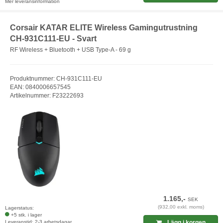
Mer leveransinformation
Corsair KATAR ELITE Wireless Gamingutrustning
CH-931C111-EU - Svart
RF Wireless + Bluetooth + USB Type-A - 69 g
Produktnummer: CH-931C111-EU
EAN: 0840006657545
Artikelnummer: F23222693
1.165,-
SEK
(932,00 exkl. moms)
Lagerstatus:
+5 stk. i lager
Leveranstid: 2-3 arbetsdagar
Lägg i korgen