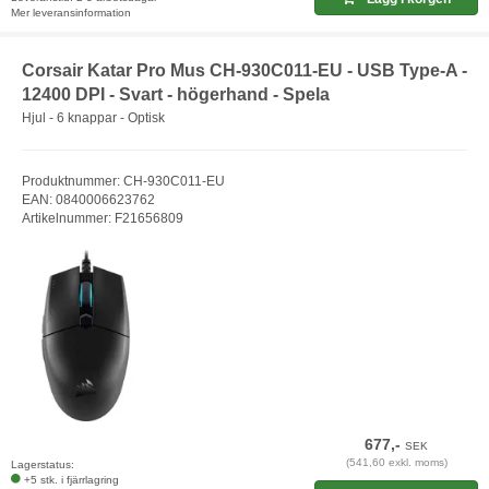
Mer leveransinformation
Corsair Katar Pro Mus CH-930C011-EU - USB Type-A -
12400 DPI - Svart - högerhand - Spela
Hjul - 6 knappar - Optisk
Produktnummer: CH-930C011-EU
EAN: 0840006623762
Artikelnummer: F21656809
677,-
SEK
(541,60 exkl. moms)
Lagerstatus:
+5 stk. i fjärrlagring