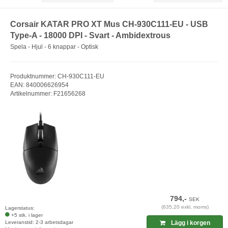
Corsair KATAR PRO XT Mus CH-930C111-EU - USB
Type-A - 18000 DPI - Svart - Ambidextrous
Spela - Hjul - 6 knappar - Optisk
Produktnummer: CH-930C111-EU
EAN: 840006626954
Artikelnummer: F21656268
794,-
SEK
(635,20 exkl. moms)
Lagerstatus:
+5 stk. i lager
Leveranstid: 2-3 arbetsdagar
Lägg i korgen