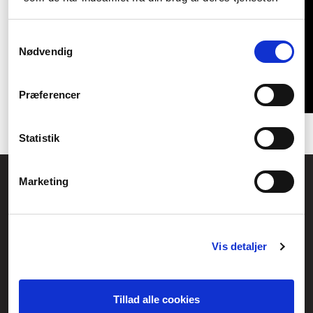
Samtykkevalg
Nødvendig
Præferencer
Statistik
Allmänna frågor:
Marketing
kundservice@fcomputer.se
Service- och reklamationsavdelningen:
service@fcomputer.se
Vis detaljer
Webbplatskarta
Kundcenter
Skapa klagomål
Tillad alle cookies