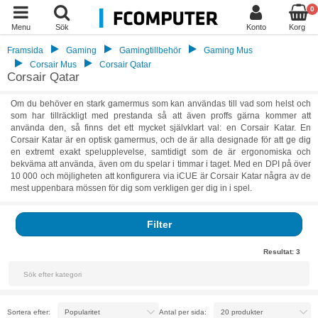
0
Menu
Sök
Konto
Korg
Framsida
Gaming
Gamingtillbehör
Gaming Mus
Corsair Mus
Corsair Qatar
Corsair Qatar
Om du behöver en stark gamermus som kan användas till vad som helst och
som har tillräckligt med prestanda så att även proffs gärna kommer att
använda den, så finns det ett mycket självklart val: en Corsair Katar. En
Corsair Katar är en optisk gamermus, och de är alla designade för att ge dig
en extremt exakt spelupplevelse, samtidigt som de är ergonomiska och
bekväma att använda, även om du spelar i timmar i taget. Med en DPI på över
10 000 och möjligheten att konfigurera via iCUE är Corsair Katar några av de
mest uppenbara mössen för dig som verkligen ger dig in i spel.
Filter
Resultat:
3
Sortera efter:
Antal per sida: